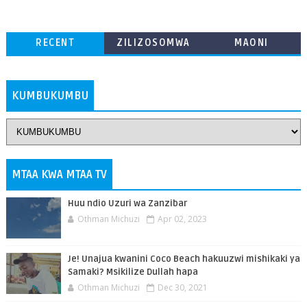
RECENT
ZILIZOSOMWA
MAONI
ZAIDI
KUMBUKUMBU
MTAA KWA MTAA TV
Huu ndio Uzuri wa Zanzibar
Othman Michuzi
Apr 02, 2023
Je! Unajua kwanini Coco Beach hakuuzwi mishikaki ya
Samaki? Msikilize Dullah hapa
Othman Michuzi
Dec 30, 2021