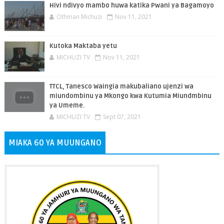
Hivi ndivyo mambo huwa katika Pwani ya Bagamoyo
Othman Michuzi
Nov 11, 2021
Kutoka Maktaba yetu
MICHUZI TV
Nov 11, 2021
TTCL, Tanesco Waingia makubaliano ujenzi wa
miundombinu ya Mkongo kwa Kutumia Miundmbinu
ya Umeme.
MICHUZI TV
Sept 07, 2021
MIAKA 60 YA MUUNGANO