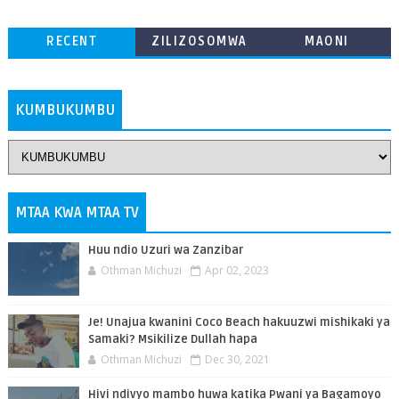
RECENT
ZILIZOSOMWA
MAONI
ZAIDI
KUMBUKUMBU
MTAA KWA MTAA TV
Huu ndio Uzuri wa Zanzibar
Othman Michuzi
Apr 02, 2023
Je! Unajua kwanini Coco Beach hakuuzwi mishikaki ya
Samaki? Msikilize Dullah hapa
Othman Michuzi
Dec 30, 2021
Hivi ndivyo mambo huwa katika Pwani ya Bagamoyo