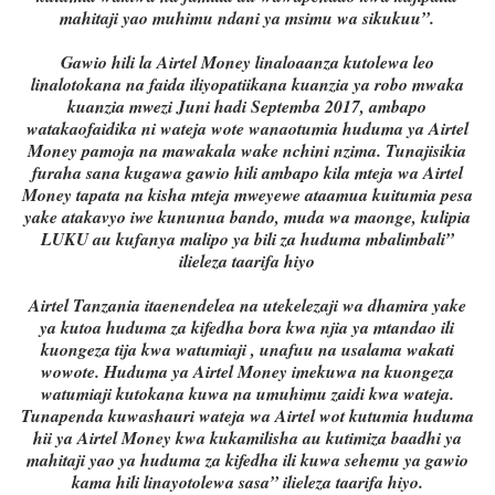
mahitaji yao muhimu ndani ya msimu wa sikukuu”.
Gawio hili la Airtel Money linaloaanza kutolewa leo
linalotokana na faida iliyopatiikana kuanzia ya robo mwaka
kuanzia mwezi Juni hadi Septemba 2017, ambapo
watakaofaidika ni wateja wote wanaotumia huduma ya Airtel
Money pamoja na mawakala wake nchini nzima. Tunajisikia
furaha sana kugawa gawio hili ambapo kila mteja wa Airtel
Money tapata na kisha mteja mweyewe ataamua kuitumia pesa
yake atakavyo iwe kununua bando, muda wa maonge, kulipia
LUKU au kufanya malipo ya bili za huduma mbalimbali”
ilieleza taarifa hiyo
Airtel Tanzania itaenendelea na utekelezaji wa dhamira yake
ya kutoa huduma za kifedha bora kwa njia ya mtandao ili
kuongeza tija kwa watumiaji , unafuu na usalama wakati
wowote. Huduma ya Airtel Money imekuwa na kuongeza
watumiaji kutokana kuwa na umuhimu zaidi kwa wateja.
Tunapenda kuwashauri wateja wa Airtel wot kutumia huduma
hii ya Airtel Money kwa kukamilisha au kutimiza baadhi ya
mahitaji yao ya huduma za kifedha ili kuwa sehemu ya gawio
kama hili linayotolewa sasa” ilieleza taarifa hiyo.