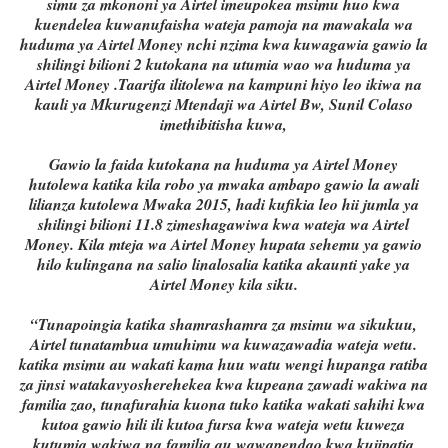
simu za mkononi ya Airtel imeupokea msimu huo kwa
kuendelea kuwanufaisha wateja pamoja na mawakala wa
huduma ya Airtel Money nchi nzima kwa kuwagawia gawio la
shilingi bilioni 2 kutokana na utumia wao wa huduma ya
Airtel Money .
Taarifa ilitolewa na kampuni hiyo leo ikiwa na
kauli ya Mkurugenzi Mtendaji wa Airtel Bw, Sunil Colaso
imethibitisha kuwa,
Gawio la faida kutokana na huduma ya Airtel Money
hutolewa katika kila robo ya mwaka ambapo gawio la awali
lilianza kutolewa Mwaka 2015, hadi kufikia leo hii jumla ya
shilingi bilioni 11.8 zimeshagawiwa kwa wateja wa Airtel
Money. Kila mteja wa Airtel Money hupata sehemu ya gawio
hilo kulingana na salio linalosalia katika akaunti yake ya
Airtel Money kila siku.
“Tunapoingia katika shamrashamra za msimu wa sikukuu,
Airtel tunatambua umuhimu wa kuwazawadia wateja wetu.
katika msimu au wakati kama huu watu wengi hupanga ratiba
za jinsi watakavyosherehekea kwa kupeana zawadi wakiwa na
familia zao, tunafurahia kuona tuko katika wakati sahihi kwa
kutoa gawio hili ili kutoa fursa kwa wateja wetu kuweza
kutumia wakiwa na familia au wawapendao kwa kujipatia