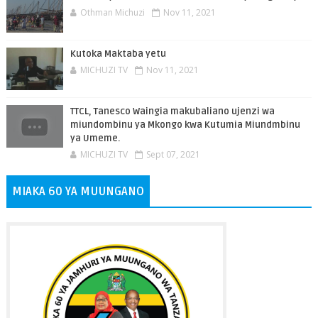
Othman Michuzi
Nov 11, 2021
Kutoka Maktaba yetu
MICHUZI TV
Nov 11, 2021
TTCL, Tanesco Waingia makubaliano ujenzi wa
miundombinu ya Mkongo kwa Kutumia Miundmbinu
ya Umeme.
MICHUZI TV
Sept 07, 2021
MIAKA 60 YA MUUNGANO