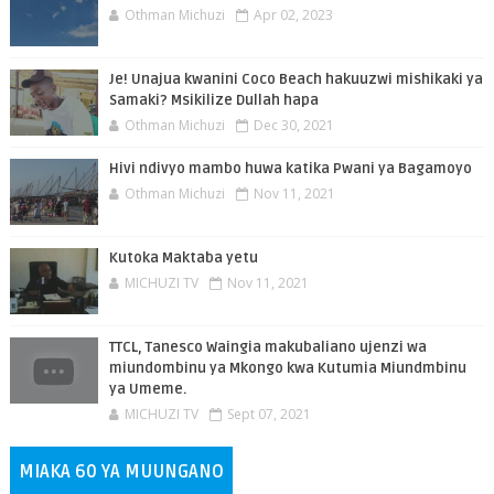
Othman Michuzi
Apr 02, 2023
Je! Unajua kwanini Coco Beach hakuuzwi mishikaki ya
Samaki? Msikilize Dullah hapa
Othman Michuzi
Dec 30, 2021
Hivi ndivyo mambo huwa katika Pwani ya Bagamoyo
Othman Michuzi
Nov 11, 2021
Kutoka Maktaba yetu
MICHUZI TV
Nov 11, 2021
TTCL, Tanesco Waingia makubaliano ujenzi wa
miundombinu ya Mkongo kwa Kutumia Miundmbinu
ya Umeme.
MICHUZI TV
Sept 07, 2021
MIAKA 60 YA MUUNGANO