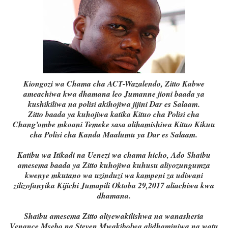
Kiongozi wa Chama cha ACT-Wazalendo, Zitto Kabwe
ameachiwa kwa dhamana leo Jumanne jioni baada ya
kushikiliwa na polisi akihojiwa jijini Dar es Salaam.
Zitto baada ya kuhojiwa katika Kituo cha Polisi cha
Chang’ombe mkoani Temeke sasa alihamishiwa Kituo Kikuu
cha Polisi cha Kanda Maalumu ya Dar es Salaam.
Katibu wa Itikadi na Uenezi wa chama hicho, Ado Shaibu
amesema baada ya Zitto kuhojiwa kuhusu aliyozungumza
kwenye mkutano wa uzinduzi wa kampeni za udiwani
zilizofanyika Kijichi Jumapili Oktoba 29,2017 aliachiwa kwa
dhamana.
Shaibu amesema Zitto aliyewakilishwa na wanasheria
Venance Msebo na Steven Mwakibolwa alidhaminiwa na watu