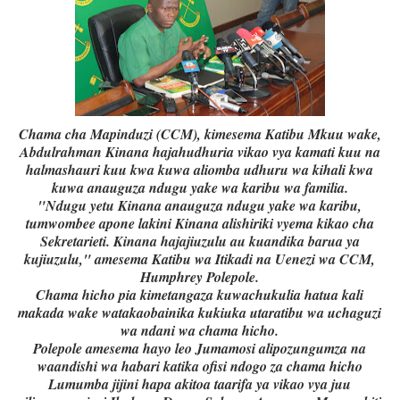
Chama cha Mapinduzi (CCM), kimesema Katibu Mkuu wake,
Abdulrahman Kinana hajahudhuria vikao vya kamati kuu na
halmashauri kuu kwa kuwa aliomba udhuru wa kihali kwa
kuwa anauguza ndugu yake wa karibu wa familia.
"Ndugu yetu Kinana anauguza ndugu yake wa karibu,
tumwombee apone lakini Kinana alishiriki vyema kikao cha
Sekretarieti. Kinana hajajiuzulu au kuandika barua ya
kujiuzulu," amesema Katibu wa Itikadi na Uenezi wa CCM,
Humphrey Polepole.
Chama hicho pia kimetangaza kuwachukulia hatua kali
makada wake watakaobainika kukiuka utaratibu wa uchaguzi
wa ndani wa chama hicho.
Polepole amesema hayo leo Jumamosi alipozungumza na
waandishi wa habari katika ofisi ndogo za chama hicho
Lumumba jijini hapa akitoa taarifa ya vikao vya juu