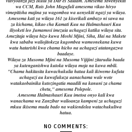
vilivyoanza juzi Ikulu ya Dar es Salaam. Amesema Mwenyekiti
wa CCM, Rais John Magufuli amesema vikao hivyo
vimepitisha majina ya wagombea wa uenyekiti ngazi ya wilaya.
Amesema kati ya wilaya 161 za kiserikali ambazo ni sawa na
za kichama, kikao cha Kamati Kuu na Halmashauri Kuu
iliyoketi leo Jumamosi imezuia uchaguzi katika wilaya sita.
Amezitaja wilaya hizo kuwa Moshi Mjini, Siha, Hai na Makete
kwa sababu waliojitokeza kugombea wameonekana kuwa
watu hatarishi kwa chama hicho na uchaguzi utatangazwa
baadaye.
Wilaya za Musoma Mjini na Musoma Vijijini zitarudia baada
ya kutenganishwa kutoka wilaya moja na kuwa mbili.
"Chama hakitasita kuwachukulia hatua kali ikiwemo kufuta
uchaguzi au kuwafukuza uanachama wale wote
watakaobainika kutozingatia maadili na kanuni za chama
chetu," amesema Polepole.
Amesema Halmashauri Kuu imetoa onyo kali kwa
wanachama wa Zanzibar walioanza kampeni za uchaguzi
mkuu ikisema muda bado na wakiendelea watachukuliwa
hatua.
NO COMMENTS: