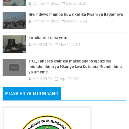
Othman Michuzi
Dec 30, 2021
Hivi ndivyo mambo huwa katika Pwani ya Bagamoyo
Othman Michuzi
Nov 11, 2021
Kutoka Maktaba yetu
MICHUZI TV
Nov 11, 2021
TTCL, Tanesco Waingia makubaliano ujenzi wa
miundombinu ya Mkongo kwa Kutumia Miundmbinu
ya Umeme.
MICHUZI TV
Sept 07, 2021
MIAKA 60 YA MUUNGANO