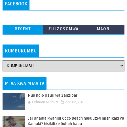
FACEBOOK
RECENT
ZILIZOSOMWA
MAONI
ZAIDI
KUMBUKUMBU
MTAA KWA MTAA TV
Huu ndio Uzuri wa Zanzibar
Othman Michuzi
Apr 02, 2023
Je! Unajua kwanini Coco Beach hakuuzwi mishikaki ya
Samaki? Msikilize Dullah hapa