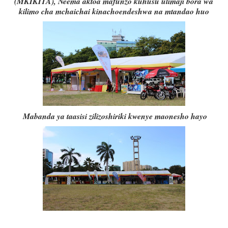
(MKIKITA), Neema aktoa mafunzo kuhusu ulimaji bora wa
kilimo cha mchaichai kinachoendeshwa na mtandao huo
Mabanda ya taasisi zilizoshiriki kwenye maonesho hayo