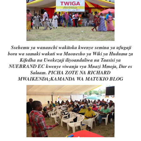
Ssehemu ya wananchi wakitoka kwenye semina ya ufugaji
bora wa samaki wakati wa Maonesho ya Wiki ya Huduma za
Kifedha na Uwekezaji iliyoandaliwa na Taasisi ya
NUEBRAND EC kwenye viwanja vya Mnazi Mmoja, Dar es
Salaam. PICHA ZOTE NA RICHARD
MWAIKENDA;KAMANDA WA MATUKIO BLOG