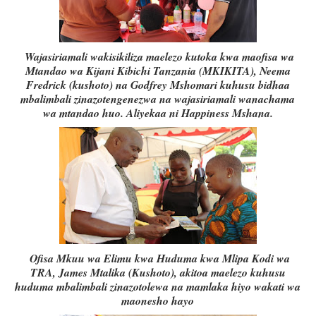
Wajasiriamali wakisikiliza maelezo kutoka kwa maofisa wa
Mtandao wa Kijani Kibichi Tanzania (MKIKITA), Neema
Fredrick (kushoto) na Godfrey Mshomari kuhusu bidhaa
mbalimbali zinazotengenezwa na wajasiriamali wanachama
wa mtandao huo. Aliyekaa ni Happiness Mshana.
Ofisa Mkuu wa Elimu kwa Huduma kwa Mlipa Kodi wa
TRA, James Mtalika (Kushoto), akitoa maelezo kuhusu
huduma mbalimbali zinazotolewa na mamlaka hiyo wakati wa
maonesho hayo