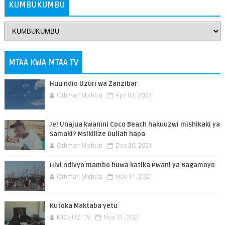
KUMBUKUMBU
MTAA KWA MTAA TV
Huu ndio Uzuri wa Zanzibar
Othman Michuzi
Apr 02, 2023
Je! Unajua kwanini Coco Beach hakuuzwi mishikaki ya
Samaki? Msikilize Dullah hapa
Othman Michuzi
Dec 30, 2021
Hivi ndivyo mambo huwa katika Pwani ya Bagamoyo
Othman Michuzi
Nov 11, 2021
Kutoka Maktaba yetu
MICHUZI TV
Nov 11, 2021