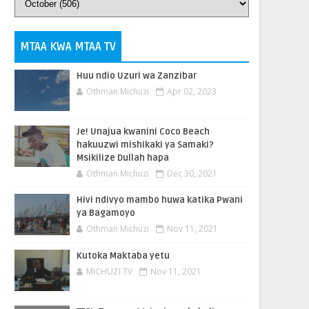
MTAA KWA MTAA TV
Huu ndio Uzuri wa Zanzibar
Othman Michuzi
Apr 02, 2023
Je! Unajua kwanini Coco Beach
hakuuzwi mishikaki ya Samaki?
Msikilize Dullah hapa
Othman Michuzi
Dec 30, 2021
Hivi ndivyo mambo huwa katika Pwani
ya Bagamoyo
Othman Michuzi
Nov 11, 2021
Kutoka Maktaba yetu
MICHUZI TV
Nov 11, 2021