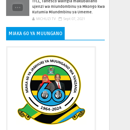
TTCL, Tanesco Waingia makubaliano
ujenzi wa miundombinu ya Mkongo kwa
Kutumia Miundmbinu ya Umeme.
MICHUZI TV
Sept 07, 2021
MIAKA 60 YA MUUNGANO