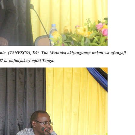
nia, (TANESCO), Dkt. Tito Mwinuka akizungumza wakati wa ufungaji
47 la wafanyakazi mjini Tanga.