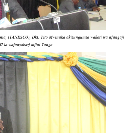
nia, (TANESCO), Dkt. Tito Mwinuka akizungumza wakati wa ufungaji
47 la wafanyakazi mjini Tanga.