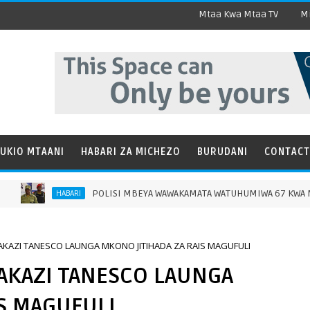
Mtaa Kwa Mtaa TV
Mi
UKIO MTAANI
HABARI ZA MICHEZO
BURUDANI
CONTACT
POLISI MBEYA WAWAKAMATA WATUHUMIWA 67 KWA MAKOSA MBALIMB
BARI
KAZI TANESCO LAUNGA MKONO JITIHADA ZA RAIS MAGUFULI
AKAZI TANESCO LAUNGA
S MAGUFULI