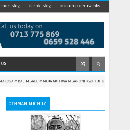
chuzi Blog
Jiachie Blog
MK Computer Tweaks
 US
ALI, MMOJA AKITIWA MBARONI KWA TUHUMA ZA MAUAJI YA JIRANI YAKE
OTHMAN MICHUZI