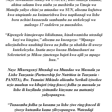
akitoa salamu kwa niaba ya mashirika ya Umoja wa
Mataifa yaliyo chini ya mtandao wa SUN, alisema kufutwa
kwa utapiamlo na kuimarishwa kwa uapikanaji wa lishe
bora nchini kunaenda sambamba na utekelezaji wa
malengo 17 endelevu ya maendeleo.
“Kipengele kimojawapo kikidumaa, kinakwamisha utendaji
kazi wa kingine,” alisema na kuongeza: “Mpango
uliozinduliwa unahitaji kuwa na fedha za uhakika ili uweze
kutekelezeka. Inatia moyo kuona Halmashauri na
Sekretarieti za Mikoa zimetenga bajeti kwa ajili ya mpago
huu.”
Naye
Mkurugenzi Mtendaji wa Mtandao wa Masuala ya
Lishe Tanzania (Partnership for Nutrition in Tanzania -
PANITA), Bw. Tumaini Mikindo aliiomba Serikali iziwekee
uzio maalum wa kibajeti (ring-fence) fedha za masuala ya
lishe ili kuzilinda zisitumike kinyume na matumizi
yaliyopangwa.
“Tunaomba fedha za kasama ya lishe ziwe ring-fenced ili
ziweze kutumika kama zilivyopangwa. Watendaji