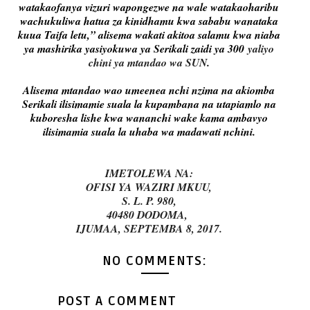
watakaofanya vizuri wapongezwe na wale watakaoharibu
wachukuliwa hatua za kinidhamu kwa sababu wanataka
kuua Taifa letu,” alisema wakati akitoa salamu kwa niaba
ya mashirika yasiyokuwa ya Serikali zaidi ya 300
yaliyo
chini ya mtandao wa SUN
.
Alisema mtandao wao umeenea nchi nzima na akiomba
Serikali ilisimamie suala la kupambana na utapiamlo na
kuboresha lishe kwa wananchi wake kama ambavyo
ilisimamia suala la uhaba wa madawati nchini.
IMETOLEWA NA:
OFISI YA WAZIRI MKUU,
S. L. P. 980,
40480 DODOMA,
IJUMAA, SEPTEMBA 8, 2017.
NO COMMENTS:
POST A COMMENT