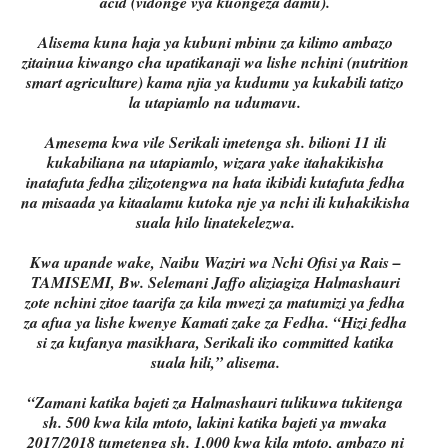
acid (vidonge vya kuongeza damu).
Alisema kuna haja ya kubuni mbinu za kilimo ambazo
zitainua kiwango cha upatikanaji wa lishe nchini (nutrition
smart agriculture) kama njia ya kudumu ya kukabili tatizo
la utapiamlo na udumavu.
Amesema kwa vile Serikali imetenga sh. bilioni 11 ili
kukabiliana na utapiamlo, wizara yake itahakikisha
inatafuta fedha zilizotengwa na hata ikibidi kutafuta fedha
na misaada ya kitaalamu kutoka nje ya nchi ili kuhakikisha
suala hilo linatekelezwa.
Kwa upande wake, Naibu Waziri wa Nchi Ofisi ya Rais –
TAMISEMI, Bw. Selemani Jaffo aliziagiza Halmashauri
zote nchini zitoe taarifa za kila mwezi za matumizi ya fedha
za afua ya lishe kwenye Kamati zake za Fedha. “Hizi fedha
si za kufanya masikhara, Serikali iko committed katika
suala hili,” alisema.
“Zamani katika bajeti za Halmashauri tulikuwa tukitenga
sh. 500 kwa kila mtoto, lakini katika bajeti ya mwaka
2017/2018 tumetenga sh. 1,000 kwa kila mtoto, ambazo ni