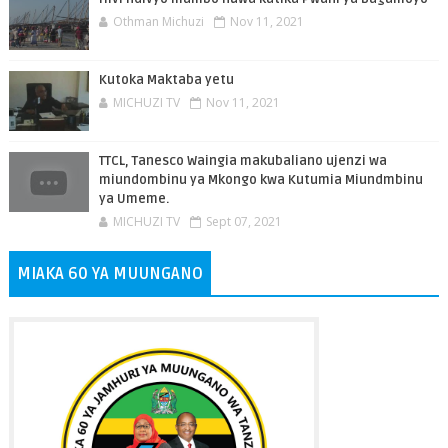
Othman Michuzi
Nov 11, 2021
Kutoka Maktaba yetu
MICHUZI TV
Nov 11, 2021
TTCL, Tanesco Waingia makubaliano ujenzi wa
miundombinu ya Mkongo kwa Kutumia Miundmbinu
ya Umeme.
MICHUZI TV
Sept 07, 2021
MIAKA 60 YA MUUNGANO