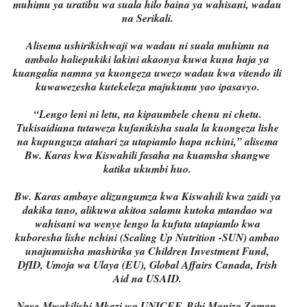
muhimu ya uratibu wa suala hilo baina ya wahisani, wadau
na Serikali.
Alisema ushirikishwaji wa wadau ni suala muhimu na
ambalo haliepukiki lakini akaonya kuwa kuna haja ya
kuangalia namna ya kuongeza uwezo wadau kwa vitendo ili
kuwawezesha kutekeleza majukumu yao ipasavyo.
“Lengo leni ni letu, na kipaumbele chenu ni chetu.
Tukisaidiana tutaweza kufanikisha suala la kuongeza lishe
na kupunguza atahari za utapiamlo hapa nchini,” alisema
Bw. Karas kwa Kiswahili fasaha na kuamsha shangwe
katika ukumbi huo.
Bw. Karas ambaye alizungumza kwa Kiswahili kwa zaidi ya
dakika tano, alikuwa akitoa salamu kutoka mtandao wa
wahisani wa wenye lengo la kufuta utapiamlo kwa
kuboresha lishe nchini (Scaling Up Nutrition -SUN) ambao
unajumuisha mashirika ya Children Investment Fund,
DfID, Umoja wa Ulaya (EU), Global Affairs Canada, Irish
Aid na USAID.
Naye
Mwakilishi Mkazi wa UNICEF, Bibi Maniza Zaman,