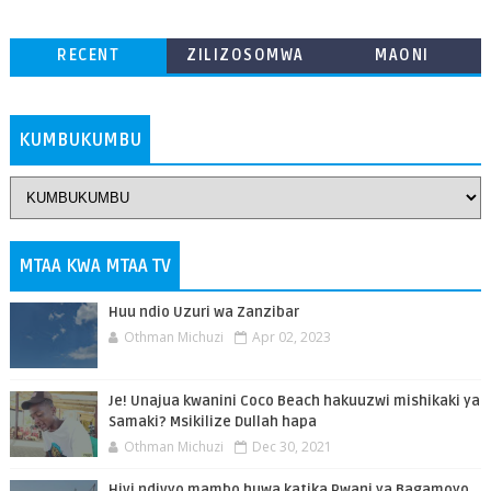
RECENT
ZILIZOSOMWA
MAONI
ZAIDI
KUMBUKUMBU
MTAA KWA MTAA TV
Huu ndio Uzuri wa Zanzibar
Othman Michuzi
Apr 02, 2023
Je! Unajua kwanini Coco Beach hakuuzwi mishikaki ya
Samaki? Msikilize Dullah hapa
Othman Michuzi
Dec 30, 2021
Hivi ndivyo mambo huwa katika Pwani ya Bagamoyo