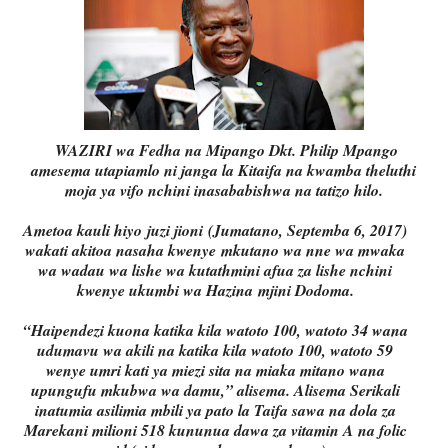
WAZIRI wa Fedha na Mipango Dkt. Philip Mpango
amesema utapiamlo ni janga la Kitaifa na kwamba theluthi
moja ya vifo nchini inasababishwa na tatizo hilo.
Ametoa kauli hiyo
juzi jioni
(Jumatano, Septemba 6, 2017)
wakati akitoa nasaha kwenye
mkutano wa nne wa mwaka
wa wadau wa lishe wa kutathmini afua za lishe nchini
kwenye ukumbi wa Hazina
mjini Dodoma.
“Haipendezi kuona katika kila watoto 100, watoto 34 wana
udumavu wa akili na katika kila watoto 100, watoto 59
wenye umri kati ya miezi sita na miaka mitano wana
upungufu mkubwa wa damu,” alisema. Alisema Serikali
inatumia asilimia mbili ya pato la Taifa sawa na dola za
Marekani milioni 518 kununua dawa za vitamin A na folic