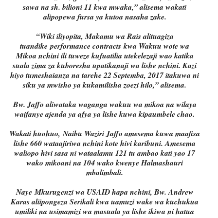
sawa na sh. bilioni 11 kwa mwaka,” alisema wakati
alipopewa fursa ya kutoa nasaha zake.
“Wiki iliyopita, Makamu wa Rais alituagiza
tuandike performance contracts kwa Wakuu wote wa
Mikoa nchini ili tuweze kufuatilia utekelezaji wao katika
suala zima za kuboresha upatikanaji wa lishe nchini. Kazi
hiyo tumeshaianza na tarehe 22 Septemba, 2017 itakuwa ni
siku ya mwisho ya kukamilisha zoezi hilo,” alisema.
Bw. Jaffo aliwataka waganga wakuu wa mikoa na wilaya
waifanye ajenda ya afya ya lishe kuwa kipaumbele chao.
Wakati huohuo, Naibu Waziri Jaffo amesema kuwa maafisa
lishe 660 wataajiriwa nchini kote hivi karibuni. Amesema
waliopo hivi sasa ni wataalamu 121 tu ambao kati yao 17
wako mikoani na 104 wako kwenye Halmashauri
mbalimbali.
Naye Mkurugenzi wa USAID hapa nchini, Bw. Andrew
Karas aliipongeza Serikali kwa uamuzi wake wa kuchukua
umiliki na usimamizi wa masuala ya lishe ikiwa ni hatua