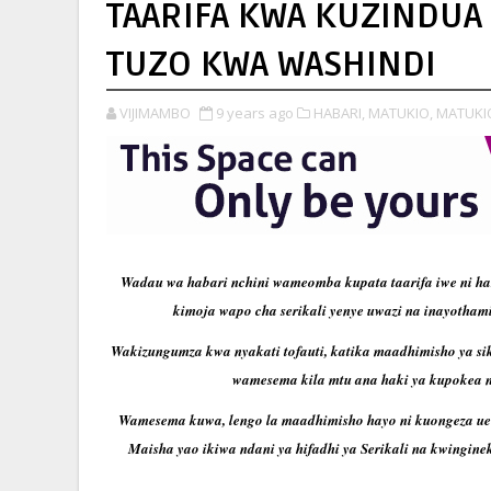
TAARIFA KWA KUZINDUA 
TUZO KWA WASHINDI
VIJIMAMBO
9 years ago
HABARI,
MATUKIO,
MATUKI
Wadau wa habari nchini wameomba kupata taarifa iwe ni h
kimoja wapo cha serikali yenye uwazi na inayothami
Wakizungumza kwa nyakati tofauti, katika maadhimisho ya siku
wamesema kila mtu ana haki ya kupokea na 
Wamesema kuwa, lengo la maadhimisho hayo ni kuongeza uel
Maisha yao ikiwa ndani ya hifadhi ya Serikali na kwingi