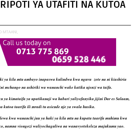
RIPOTI YA UTAFITI NA KUTOA
O MTAANI,
aki ya kila mtu ambayo inapaswa kulindwa kwa nguvu
zote na ni kiashiria
ni mchango na ushiriki wa wananchi wake katika ujenzi wa taifa.
 ya kimataifa ya upatikanaji wa habari yaliyofanyika jijini Dar es Salaam,
kutoa taarifa ili mradi tu asiende nje ya swala husika.
ewa kwa wananchi juu ya haki ya kila mtu na kupata taarifa muhimu kwa
neko, namna viongozi waliyochaguliwa na wanavyotekeleza majukumu yao.