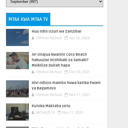
MTAA KWA MTAA TV
Huu ndio Uzuri wa Zanzibar
Othman Michuzi
Apr 02, 2023
Je! Unajua kwanini Coco Beach
hakuuzwi mishikaki ya Samaki?
Msikilize Dullah hapa
Othman Michuzi
Dec 30, 2021
Hivi ndivyo mambo huwa katika Pwani
ya Bagamoyo
Othman Michuzi
Nov 11, 2021
Kutoka Maktaba yetu
MICHUZI TV
Nov 11, 2021