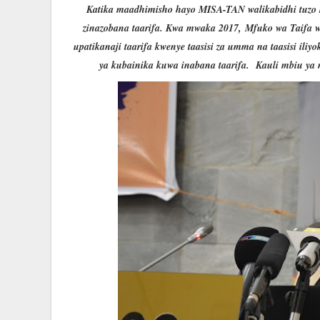
Katika maadhimisho hayo MISA-TAN walikabidhi tuzo kw
zinazobana taarifa. Kwa mwaka 2017, Mfuko wa Taifa 
upatikanaji taarifa kwenye taasisi za umma na taasisi il
ya kubainika kuwa inabana taarifa. Kauli mbiu ya