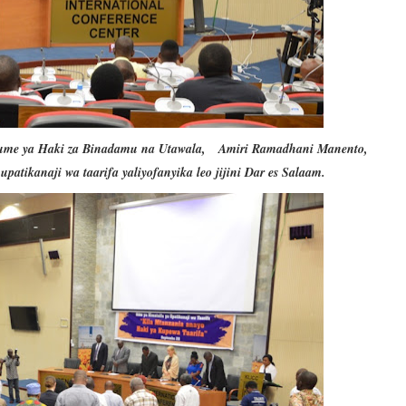
a Tume ya Haki za Binadamu na Utawala, Amiri Ramadhani Manento,
patikanaji wa taarifa yaliyofanyika leo jijini Dar es Salaam.