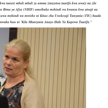
a taasisi mbali mbali za umma zinazotoa taarifa kwa uwazi na zile
wa Bima ya Afya (NHIF) umeibuka mshindi wa kwanza kwa utoaji na
iyokuwa mshindi wa mwisho ni Kituo cha Uwekezaji Tanzania (TIC) baada
 mwaka huu ni 'Kila Mtanzania Anayo Haki Ya Kupewa Taarifa."