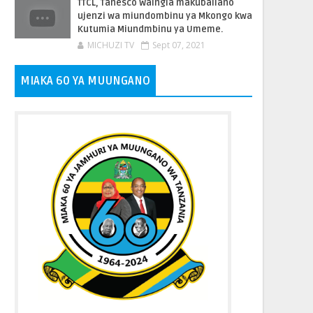
TTCL, Tanesco Waingia makubaliano
ujenzi wa miundombinu ya Mkongo kwa
Kutumia Miundmbinu ya Umeme.
MICHUZI TV
Sept 07, 2021
MIAKA 60 YA MUUNGANO