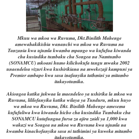
Mkuu wa mkoa wa Ruvuma, Dkt.Binilith Mahenge
amewahakikishia wananchi wa mkoa wa Ruvuma na
Tanzania kwa ujumla kwamba mpango wa kufufua kiwanda
cha kusindika tumbaku cha Songea na Namtumbo
(SONAMCU) mkoani humo kilichokufa tangu mwaka 2002
unaendelea vizuri kwa kushirikiana na mwekezaji kampuni ya
Premier ambapo kwa sasa inafanyika tathmini ya mitambo
itakayotumika.
Akiongea katika jukwaa la maendeleo ya ushirika la mkoa wa
Ruvuma, lililofanyika katika wilaya ya Tunduru, mkuu huyo
wa mkoa wa Ruvuma, Dkt. Binilith Mahenge amesema
kufufuliwa kwa kiwanda hicho cha kusindika Tumbaku cha
SONAMCU kutafungua fursa za ajira zaidi ya 1,000 kwa
wakazi wa Songea na mkoa wa Ruvuma kwa ujumla na
kwamba kinachofanyika sasa ni tathimini ya kuweka mitambo
itakayotumika.