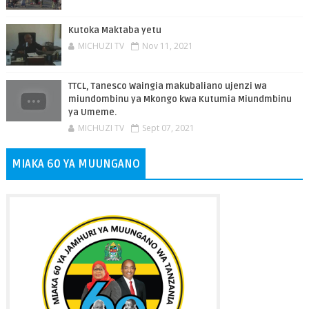
Kutoka Maktaba yetu
MICHUZI TV
Nov 11, 2021
TTCL, Tanesco Waingia makubaliano ujenzi wa
miundombinu ya Mkongo kwa Kutumia Miundmbinu
ya Umeme.
MICHUZI TV
Sept 07, 2021
MIAKA 60 YA MUUNGANO