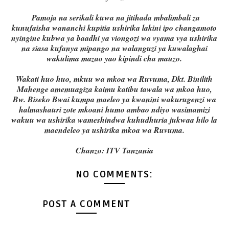
Pamoja na serikali kuwa na jitihada mbalimbali za
kunufaisha wananchi kupitia ushirika lakini ipo changamoto
nyingine kubwa ya baadhi ya viongozi wa vyama vya ushirika
na siasa kufanya mipango na walanguzi ya kuwalaghai
wakulima mazao yao kipindi cha mauzo.
Wakati huo huo, mkuu wa mkoa wa Ruvuma, Dkt. Binilith
Mahenge amemuagiza kaimu katibu tawala wa mkoa huo,
Bw. Biseko Bwai kumpa maeleo ya kwanini wakurugenzi wa
halmashauri zote mkoani humo ambao ndiyo wasimamizi
wakuu wa ushirika wameshindwa kuhudhuria jukwaa hilo la
maendeleo ya ushirika mkoa wa Ruvuma.
Chanzo: ITV Tanzania
NO COMMENTS:
POST A COMMENT