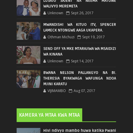
LUSAJO SAJENT NA NEEMA MATOWE
WALIVYO MEREMETA
Unknown
Sept 26, 2017
MWANDISHI WA KITUO ITV, SPENCER
LAMECK NTONGWE AAGA UKAPERA.
Othman Michuzi
Sept 19, 2017
SEND OFF YA MKE MTARAJIWA WA MSAIDIZI
WA KINANA
Unknown
Sept 14, 2017
BWANA NELSON PALLANGYO NA BI.
THERESIA BYAKWAGA WAFUNGA NDOA
MJINI KARATU
VIJIMAMBO
Aug 07, 2017
KAMERA YA MTAA KWA MTAA
Hivi ndivyo mambo huwa katika Pwani