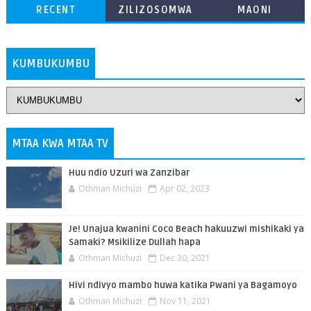
RECENT
ZILIZOSOMWA
MAONI
ZAIDI
KUMBUKUMBU
MTAA KWA MTAA TV
Huu ndio Uzuri wa Zanzibar
Othman Michuzi
Apr 02, 2023
Je! Unajua kwanini Coco Beach hakuuzwi mishikaki ya
Samaki? Msikilize Dullah hapa
Othman Michuzi
Dec 30, 2021
Hivi ndivyo mambo huwa katika Pwani ya Bagamoyo
Othman Michuzi
Nov 11, 2021