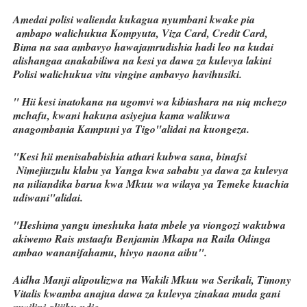
Amedai polisi walienda kukagua nyumbani kwake pia
ambapo walichukua Kompyuta, Viza Card, Credit Card,
Bima na saa ambavyo hawajamrudishia hadi leo na kudai
alishangaa anakabiliwa na kesi ya dawa za kulevya lakini
Polisi walichukua vitu vingine ambavyo havihusiki.
" Hii kesi inatokana na ugomvi wa kibiashara na niq mchezo
mchafu, kwani hakuna asiyejua kama walikuwa
anagombania Kampuni ya Tigo"alidai na kuongeza.
"Kesi hii menisababishia athari kubwa sana, binafsi
Nimejiuzulu klabu ya Yanga kwa sababu ya dawa za kulevya
na niliandika barua kwa Mkuu wa wilaya ya Temeke kuachia
udiwani"alidai.
"Heshima yangu imeshuka hata mbele ya viongozi wakubwa
akiwemo Rais mstaafu Benjamin Mkapa na Raila Odinga
ambao wananifahamu, hivyo naona aibu".
Aidha Manji alipoulizwa na Wakili Mkuu wa Serikali, Timony
Vitalis kwamba anajua dawa za kulevya zinakaa muda gani