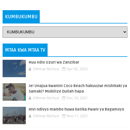
ZAIDI
KUMBUKUMBU
MTAA KWA MTAA TV
Huu ndio Uzuri wa Zanzibar
Othman Michuzi
Apr 02, 2023
Je! Unajua kwanini Coco Beach hakuuzwi mishikaki ya
Samaki? Msikilize Dullah hapa
Othman Michuzi
Dec 30, 2021
Hivi ndivyo mambo huwa katika Pwani ya Bagamoyo
Othman Michuzi
Nov 11, 2021