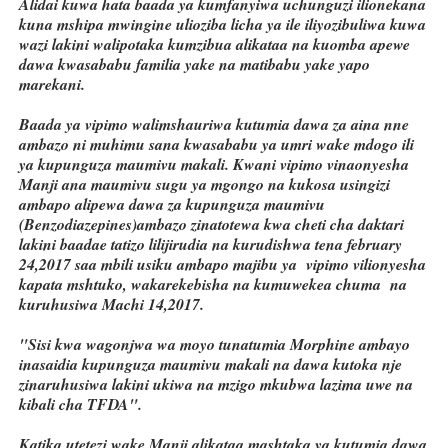
Alidai kuwa hata baada ya kumfanyiwa uchunguzi ilionekana
kuna mshipa mwingine ulioziba licha ya ile iliyozibuliwa kuwa
wazi lakini walipotaka kumzibua alikataa na kuomba apewe
dawa kwasababu familia yake na matibabu yake yapo
marekani.
Baada ya vipimo walimshauriwa kutumia dawa za aina nne
ambazo ni muhimu sana kwasababu ya umri wake mdogo ili
ya kupunguza maumivu makali. Kwani vipimo vinaonyesha
Manji ana maumivu sugu ya mgongo na kukosa usingizi
ambapo alipewa dawa za kupunguza maumivu
(Benzodiazepines)ambazo zinatotewa kwa cheti cha daktari
lakini baadae tatizo lilijirudia na kurudishwa tena february
24,2017 saa mbili usiku ambapo majibu ya vipimo vilionyesha
kapata mshtuko, wakarekebisha na kumuwekea chuma na
kuruhusiwa Machi 14,2017.
"Sisi kwa wagonjwa wa moyo tunatumia Morphine ambayo
inasaidia kupunguza maumivu makali na dawa kutoka nje
zinaruhusiwa lakini ukiwa na mzigo mkubwa lazima uwe na
kibali cha TFDA".
Katika utetezi wake Manji alikataa mashtaka ya kutumia dawa