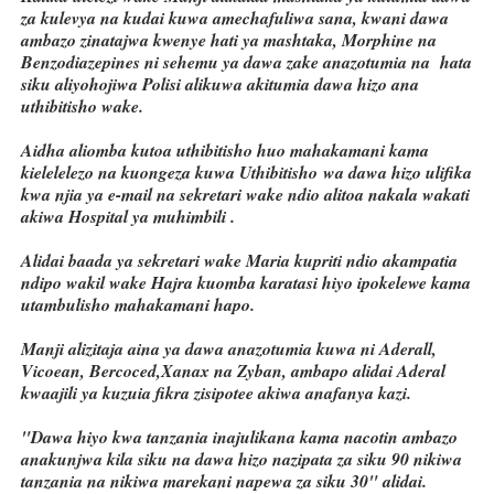
za kulevya na kudai kuwa amechafuliwa sana, kwani dawa
ambazo zinatajwa kwenye hati ya mashtaka, Morphine na
Benzodiazepines ni sehemu ya dawa zake anazotumia na hata
siku aliyohojiwa Polisi alikuwa akitumia dawa hizo ana
uthibitisho wake.
Aidha aliomba kutoa uthibitisho huo mahakamani kama
kielelelezo na kuongeza kuwa Uthibitisho
wa dawa hizo ulifika
kwa njia ya e-mail na sekretari wake ndio alitoa nakala wakati
akiwa Hospital ya muhimbili .
Alidai baada ya sekretari wake Maria kupriti ndio akampatia
ndipo wakil wake Hajra kuomba karatasi hiyo ipokelewe kama
utambulisho mahakamani hapo.
Manji alizitaja aina ya dawa anazotumia kuwa ni Aderall,
Vicoean, Bercoced,Xanax na Zyban, ambapo alidai Aderal
kwaajili ya kuzuia fikra zisipotee akiwa anafanya kazi.
"Dawa hiyo kwa tanzania inajulikana kama nacotin ambazo
anakunjwa kila siku na dawa hizo nazipata za siku 90 nikiwa
tanzania na nikiwa marekani napewa za siku 30" alidai.