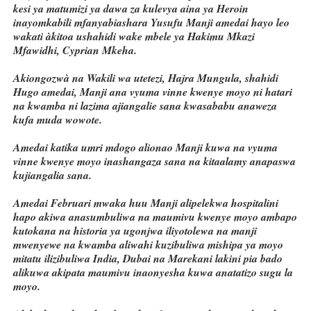
kesi ya matumizi ya dawa za kulevya aina ya Heroin
inayomkabili mfanyabiashara Yusufu Manji amedai hayo leo
wakati àkitoa ushahidi wake mbele ya Hakimu Mkazi
Mfawidhi, Cyprian Mkeha.
Akiongozwà na Wakili wa utetezi, Hajra Mungula, shahidi
Hugo amedai, Manji ana vyuma vinne kwenye moyo ni hatari
na kwamba ni lazima ajiangalie sana kwasababu anaweza
kufa muda wowote.
Amedai katika umri mdogo alionao Manji kuwa na vyuma
vinne kwenye moyo inashangaza sana na kitaalamy anapaswa
kujiangalia sana.
Amedai Februari mwaka huu Manji alipelekwa hospitalini
hapo akiwa anasumbuliwa na maumivu kwenye moyo ambapo
kutokana na historia ya ugonjwa iliyotolewa na manji
mwenyewe na kwamba aliwahi kuzibuliwa mishipa ya moyo
mitatu ilizibuliwa India, Dubai na Marekani lakini pia bado
alikuwa akipata maumivu inaonyesha kuwa anatatizo sugu la
moyo.