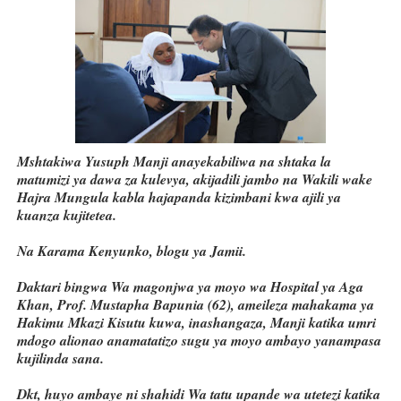
Mshtakiwa Yusuph Manji anayekabiliwa na shtaka la
matumizi ya dawa za kulevya, akijadili jambo na Wakili wake
Hajra Mungula kabla hajapanda kizimbani kwa ajili ya
kuanza kujitetea.
Na Karama Kenyunko, blogu ya Jamii.
Daktari bingwa Wa magonjwa ya moyo wa Hospital ya Aga
Khan, Prof. Mustapha Bapunia (62), ameileza mahakama ya
Hakimu Mkazi Kisutu kuwa, inashangaza, Manji katika umri
mdogo alionao anamatatizo sugu ya moyo ambayo yanampasa
kujilinda sana.
Dkt, huyo ambaye ni shahidi Wa tatu upande wa utetezi katika