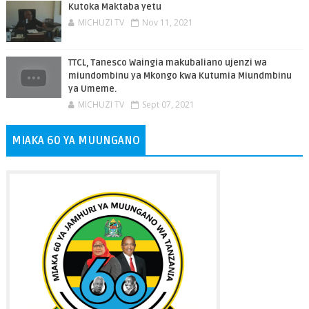
Kutoka Maktaba yetu
MICHUZI TV
Nov 11, 2021
TTCL, Tanesco Waingia makubaliano ujenzi wa
miundombinu ya Mkongo kwa Kutumia Miundmbinu
ya Umeme.
MICHUZI TV
Sept 07, 2021
MIAKA 60 YA MUUNGANO