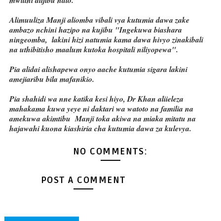
mwilini alijibu ndio.
Alimuuliza Manji aliomba vibali vya kutumia dawa zake
ambazo nchini hazipo na kujibu "Ingekuwa biashara
ningeomba, lakini hizi natumia kama dawa hivyo zinakibali
na uthibitisho maalum kutoka hospitali niliyopewa".
Pia alidai alishapewa onyo aache kutumia sigara lakini
amejiaribu bila mafanikio.
Pia shahidi wa nne katika kesi hiyo, Dr Khan aliieleza
mahakama kuwa yeye ni daktari wa watoto na familia na
amekuwa akimtibu Manji toka akiwa na miaka mitatu na
hajawahi kuona kiashiria cha kutumia dawa za kulevya.
NO COMMENTS:
POST A COMMENT