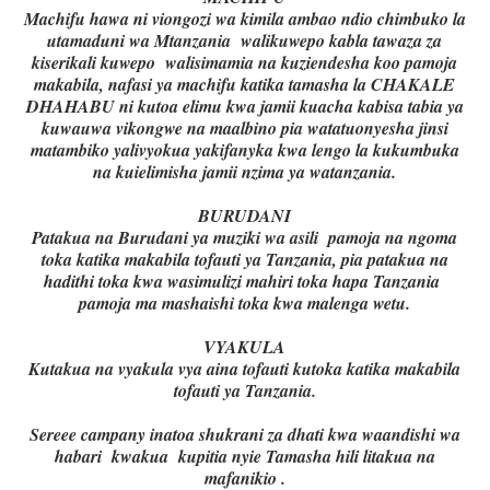
Machifu hawa ni viongozi wa kimila ambao ndio chimbuko la
utamaduni wa Mtanzania walikuwepo kabla tawaza za
kiserikali kuwepo walisimamia na kuziendesha koo pamoja
makabila, nafasi ya machifu katika tamasha la CHAKALE
DHAHABU ni kutoa elimu kwa jamii kuacha kabisa tabia ya
kuwauwa vikongwe na maalbino pia watatuonyesha jinsi
matambiko yalivyokua yakifanyka kwa lengo la kukumbuka
na kuielimisha jamii nzima ya watanzania.
BURUDANI
Patakua na Burudani ya muziki wa asili pamoja na ngoma
toka katika makabila tofauti ya Tanzania, pia patakua na
hadithi toka kwa wasimulizi mahiri toka hapa Tanzania
pamoja ma mashaishi toka kwa malenga wetu.
VYAKULA
Kutakua na vyakula vya aina tofauti kutoka katika makabila
tofauti ya Tanzania.
Sereee campany inatoa shukrani za dhati kwa waandishi wa
habari kwakua kupitia nyie Tamasha hili litakua na
mafanikio .