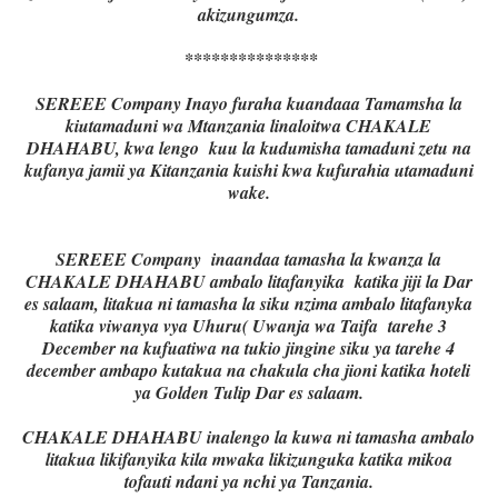
akizungumza.
***************
SEREEE Company Inayo furaha kuandaaa Tamamsha la
kiutamaduni wa Mtanzania linaloitwa CHAKALE
DHAHABU, kwa lengo kuu la kudumisha tamaduni zetu na
kufanya jamii ya Kitanzania kuishi kwa kufurahia utamaduni
wake.
SEREEE Company inaandaa tamasha la kwanza la
CHAKALE DHAHABU ambalo litafanyika katika jiji la Dar
es salaam, litakua ni tamasha la siku nzima ambalo litafanyka
katika viwanya vya Uhuru( Uwanja wa Taifa tarehe 3
December na kufuatiwa na tukio jingine siku ya tarehe 4
december ambapo kutakua na chakula cha jioni katika hoteli
ya Golden Tulip Dar es salaam.
CHAKALE DHAHABU inalengo la kuwa ni tamasha ambalo
litakua likifanyika kila mwaka likizunguka katika mikoa
tofauti ndani ya nchi ya Tanzania.