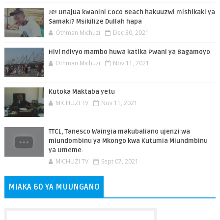
Je! Unajua kwanini Coco Beach hakuuzwi mishikaki ya
Samaki? Msikilize Dullah hapa
Othman Michuzi
Dec 30, 2021
Hivi ndivyo mambo huwa katika Pwani ya Bagamoyo
Othman Michuzi
Nov 11, 2021
Kutoka Maktaba yetu
MICHUZI TV
Nov 11, 2021
TTCL, Tanesco Waingia makubaliano ujenzi wa
miundombinu ya Mkongo kwa Kutumia Miundmbinu
ya Umeme.
MICHUZI TV
Sept 07, 2021
MIAKA 60 YA MUUNGANO