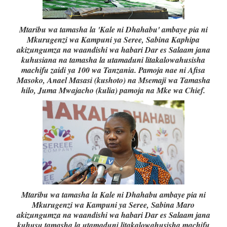
Mtaribu wa tamasha la 'Kale ni Dhahabu' ambaye pia ni
Mkurugenzi wa Kampuni ya Seree, Sabina ​Kaphipa
akizungumza na waandishi wa habari Dar es Salaam jana
kuhusiana na tamasha la utamaduni litakalowahusisha
machifu zaidi ya 100 wa Tanzania. Pamoja nae ni Afisa
Masoko, Anael Masasi (kushoto) na Msemaji wa Tamasha
hilo, Juma Mwajacho (kulia) pamoja na Mke wa Chief.
Mtaribu wa tamasha la Kale ni Dhahabu ambaye pia ni
Mkurugenzi wa Kampuni ya Seree, Sabina Maro
akizungumza na waandishi wa habari Dar es Salaam jana
kuhusu tamasha la utamaduni litakalowahusisha machifu