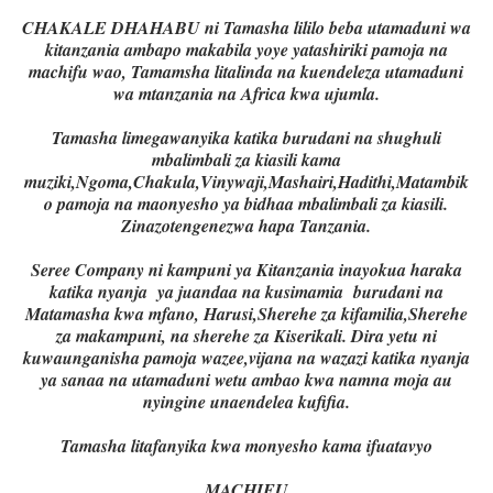
CHAKALE DHAHABU ni Tamasha lililo beba utamaduni wa
kitanzania ambapo makabila yoye yatashiriki pamoja na
machifu wao, Tamamsha litalinda na kuendeleza utamaduni
wa mtanzania na Africa kwa ujumla.
Tamasha limegawanyika katika burudani na shughuli
mbalimbali za kiasili kama
muziki,Ngoma,Chakula,Vinywaji,Mashairi,Hadithi,Matambik
o pamoja na maonyesho ya bidhaa mbalimbali za kiasili.
Zinazotengenezwa hapa Tanzania.
Seree Company ni kampuni ya Kitanzania inayokua haraka
katika nyanja ya juandaa na kusimamia burudani na
Matamasha kwa mfano, Harusi,Sherehe za kifamilia,Sherehe
za makampuni, na sherehe za Kiserikali. Dira yetu ni
kuwaunganisha pamoja wazee,vijana na wazazi katika nyanja
ya sanaa na utamaduni wetu ambao kwa namna moja au
nyingine unaendelea kufifia.
Tamasha litafanyika kwa monyesho kama ifuatavyo
MACHIFU