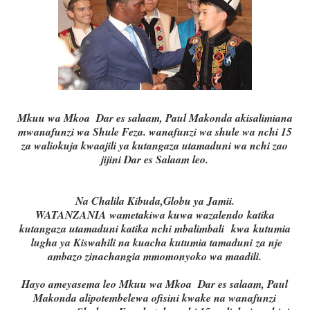
Mkuu wa Mkoa Dar es salaam, Paul Makonda akisalimiana
mwanafunzi wa Shule Feza. wanafunzi wa shule wa nchi 15
za waliokuja kwaajili ya kutangaza utamaduni wa nchi zao
jijini Dar es Salaam leo.
Na Chalila Kibuda,Globu ya Jamii.
WATANZANIA wametakiwa kuwa wazalendo katika
kutangaza utamaduni katika nchi mbalimbali kwa kutumia
lugha ya Kiswahili na kuacha kutumia tamaduni za nje
ambazo zinachangia mmomonyoko wa maadili.
Hayo ameyasema leo Mkuu wa Mkoa Dar es salaam, Paul
Makonda alipotembelewa ofisini kwake na wanafunzi