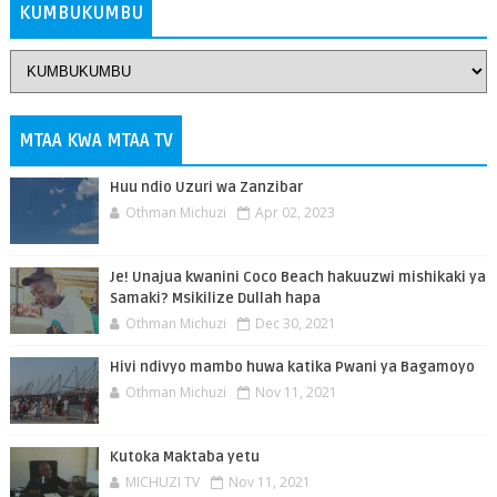
KUMBUKUMBU
MTAA KWA MTAA TV
Huu ndio Uzuri wa Zanzibar
Othman Michuzi
Apr 02, 2023
Je! Unajua kwanini Coco Beach hakuuzwi mishikaki ya
Samaki? Msikilize Dullah hapa
Othman Michuzi
Dec 30, 2021
Hivi ndivyo mambo huwa katika Pwani ya Bagamoyo
Othman Michuzi
Nov 11, 2021
Kutoka Maktaba yetu
MICHUZI TV
Nov 11, 2021