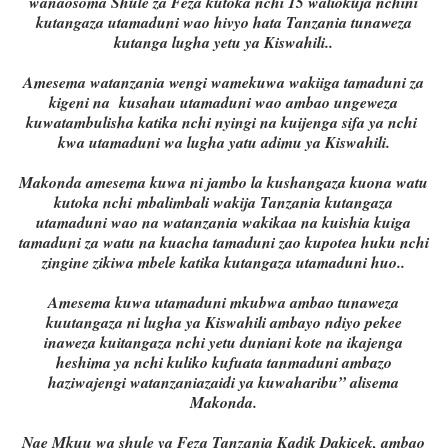
wanaosoma Shule za Feza kutoka nchi 15 waliokuja nchini
kutangaza utamaduni wao hivyo hata Tanzania tunaweza
kutanga lugha yetu ya Kiswahili..
Amesema watanzania wengi wamekuwa wakiiga tamaduni za
kigeni na kusahau utamaduni wao ambao ungeweza
kuwatambulisha katika nchi nyingi na kuijenga sifa ya nchi
kwa utamaduni wa lugha yatu adimu ya Kiswahili.
Makonda amesema kuwa ni jambo la kushangaza kuona watu
kutoka nchi mbalimbali wakija Tanzania kutangaza
utamaduni wao na watanzania wakikaa na kuishia kuiga
tamaduni za watu na kuacha tamaduni zao kupotea huku nchi
zingine zikiwa mbele katika kutangaza utamaduni huo..
Amesema kuwa utamaduni mkubwa ambao tunaweza
kuutangaza ni lugha ya Kiswahili ambayo ndiyo pekee
inaweza kuitangaza nchi yetu duniani kote na ikajenga
heshima ya nchi kuliko kufuata tanmaduni ambazo
haziwajengi watanzaniazaidi ya kuwaharibu” alisema
Makonda.
Nae Mkuu wa shule ya Feza Tanzania Kadik Dakicek, ambao