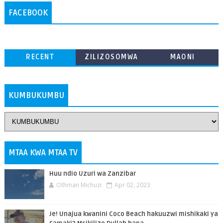
FACEBOOK
RECENT
ZILIZOSOMWA
MAONI
ZAIDI
KUMBUKUMBU
MTAA KWA MTAA TV
Huu ndio Uzuri wa Zanzibar
Othman Michuzi
Apr 02, 2023
Je! Unajua kwanini Coco Beach hakuuzwi mishikaki ya