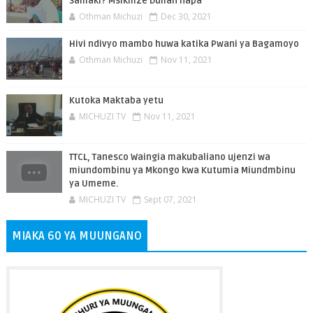
Samaki? Msikilize Dullah hapa
Othman Michuzi
Dec 30, 2021
Hivi ndivyo mambo huwa katika Pwani ya Bagamoyo
Othman Michuzi
Nov 11, 2021
Kutoka Maktaba yetu
MICHUZI TV
Nov 11, 2021
TTCL, Tanesco Waingia makubaliano ujenzi wa
miundombinu ya Mkongo kwa Kutumia Miundmbinu
ya Umeme.
MICHUZI TV
Sept 07, 2021
MIAKA 60 YA MUUNGANO