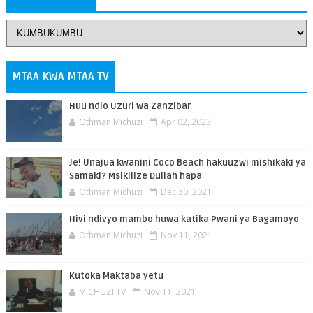
MTAA KWA MTAA TV
Huu ndio Uzuri wa Zanzibar
Othman Michuzi
Apr 02, 2023
Je! Unajua kwanini Coco Beach hakuuzwi mishikaki ya
Samaki? Msikilize Dullah hapa
Othman Michuzi
Dec 30, 2021
Hivi ndivyo mambo huwa katika Pwani ya Bagamoyo
Othman Michuzi
Nov 11, 2021
Kutoka Maktaba yetu
MICHUZI TV
Nov 11, 2021