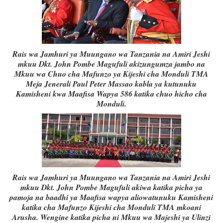
Rais wa Jamhuri ya Muungano wa Tanzania na Amiri Jeshi
mkuu Dkt. John Pombe Magufuli akizungumza jambo na
Mkuu wa Chuo cha Mafunzo ya Kijeshi cha Monduli TMA
Meja Jenerali Paul Peter Massao kabla ya kutunuku
Kamisheni kwa Maafisa Wapya 586 katika chuo hicho cha
Monduli.
Rais wa Jamhuri ya Muungano wa Tanzania na Amiri Jeshi
mkuu Dkt. John Pombe Magufuli akiwa katika picha ya
pamoja na baadhi ya Maafisa wapya aliowatunuku Kamisheni
katika cha Mafunzo Kijeshi cha Monduli TMA mkoani
Arusha. Wengine katika picha ni Mkuu wa Majeshi ya Ulinzi