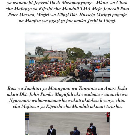
ya wananchi Jeneral Davis Mwamunyange , Mkuu wa Chuo
cha Mafunzo ya Kijeshi cha Monduli TMA Meja Jenerali Paul
Peter Massao, Waziri wa Ulinzi Dkt. Hussein Mwinyi pamoja
na Maafisa wa ngazi za juu katika Jeshi la Ulinzi.
Rais wa Jamhuri ya Muungano wa Tanzania na Amiri Jeshi
mkuu Dkt. John Pombe Magufuli akiwasalimia wananchi wa
Ngarenaro waliomsimamisha wakati akitokea kwenye chuo
cha Mafunzo ya Kijenshi cha Monduli mkoani Arusha.