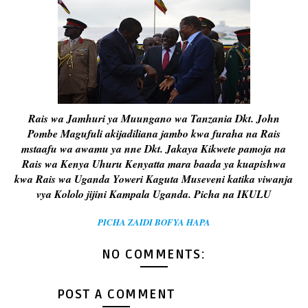
Rais wa Jamhuri ya Muungano wa Tanzania Dkt. John
Pombe Magufuli akijadiliana jambo kwa furaha na Rais
mstaafu wa awamu ya nne Dkt. Jakaya Kikwete pamoja na
Rais wa Kenya Uhuru Kenyatta mara baada ya kuapishwa
kwa Rais wa Uganda Yoweri Kaguta Museveni katika viwanja
vya Kololo jijini Kampala Uganda. Picha na IKULU
PICHA ZAIDI BOFYA HAPA
NO COMMENTS:
POST A COMMENT