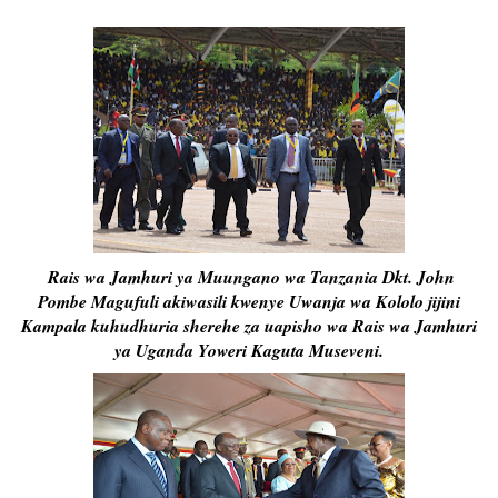
Rais wa Jamhuri ya Muungano wa Tanzania Dkt. John
Pombe Magufuli akiwasili kwenye Uwanja wa Kololo jijini
Kampala kuhudhuria sherehe za uapisho wa Rais wa Jamhuri
ya Uganda Yoweri Kaguta Museveni.