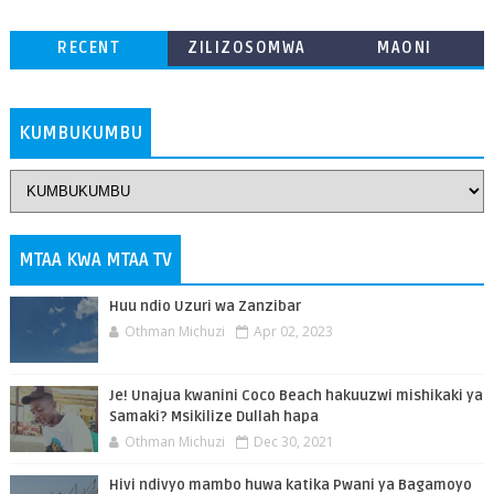
RECENT
ZILIZOSOMWA
MAONI
ZAIDI
KUMBUKUMBU
MTAA KWA MTAA TV
Huu ndio Uzuri wa Zanzibar
Othman Michuzi
Apr 02, 2023
Je! Unajua kwanini Coco Beach hakuuzwi mishikaki ya
Samaki? Msikilize Dullah hapa
Othman Michuzi
Dec 30, 2021
Hivi ndivyo mambo huwa katika Pwani ya Bagamoyo