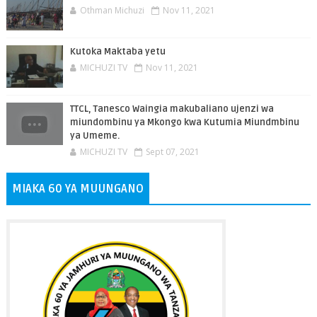
Othman Michuzi
Nov 11, 2021
Kutoka Maktaba yetu
MICHUZI TV
Nov 11, 2021
TTCL, Tanesco Waingia makubaliano ujenzi wa
miundombinu ya Mkongo kwa Kutumia Miundmbinu
ya Umeme.
MICHUZI TV
Sept 07, 2021
MIAKA 60 YA MUUNGANO