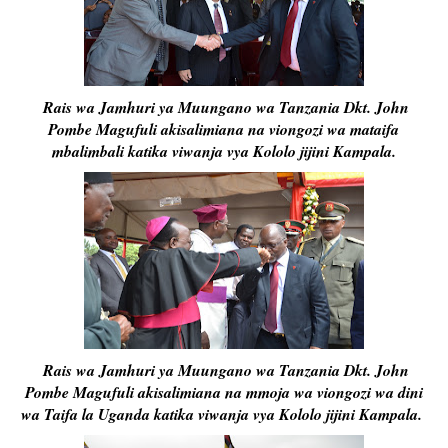
Rais wa Jamhuri ya Muungano wa Tanzania Dkt. John
Pombe Magufuli akisalimiana na viongozi wa mataifa
mbalimbali katika viwanja vya Kololo jijini Kampala.
Rais wa Jamhuri ya Muungano wa Tanzania Dkt. John
Pombe Magufuli akisalimiana na mmoja wa viongozi wa dini
wa Taifa la Uganda katika viwanja vya Kololo jijini Kampala.