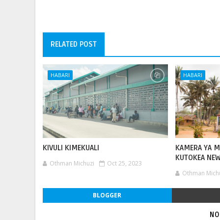
RELATED POST
HABARI
HABARI
KIVULI KIMEKUALI
KAMERA YA M
KUTOKEA NE
Othman Michuzi
Oct 25, 2023
Othman Mich
BLOGGER
NO