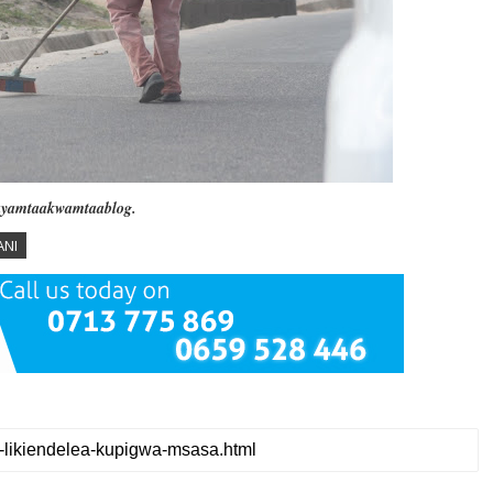
yamtaakwamtaablog.
ANI