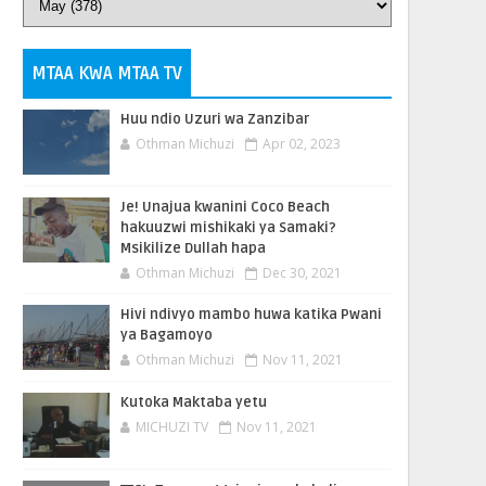
MTAA KWA MTAA TV
Huu ndio Uzuri wa Zanzibar
Othman Michuzi
Apr 02, 2023
Je! Unajua kwanini Coco Beach
hakuuzwi mishikaki ya Samaki?
Msikilize Dullah hapa
Othman Michuzi
Dec 30, 2021
Hivi ndivyo mambo huwa katika Pwani
ya Bagamoyo
Othman Michuzi
Nov 11, 2021
Kutoka Maktaba yetu
MICHUZI TV
Nov 11, 2021