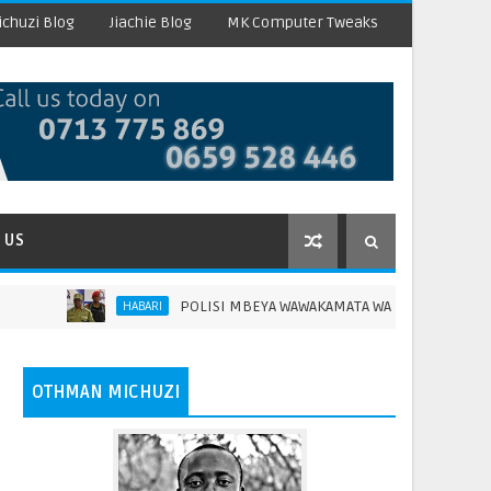
chuzi Blog
Jiachie Blog
MK Computer Tweaks
 US
POLISI MBEYA WAWAKAMATA WATUHUMIWA 67 KWA MAKOS
HABARI
OTHMAN MICHUZI