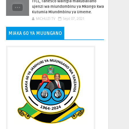
TTCL, Tanesco Waingia makubaliano
ujenzi wa miundombinu ya Mkongo kwa
Kutumia Miundmbinu ya Umeme.
MICHUZI TV
Sept 07, 2021
MIAKA 60 YA MUUNGANO