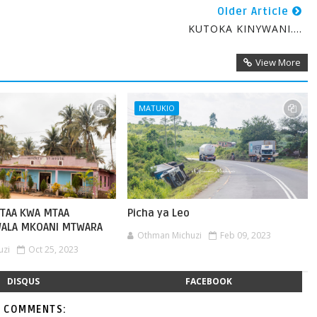
Older Article
KUTOKA KINYWANI....
View More
MATUKIO
TAA KWA MTAA
Picha ya Leo
WALA MKOANI MTWARA
Othman Michuzi
Feb 09, 2023
uzi
Oct 25, 2023
DISQUS
FACEBOOK
 COMMENTS: