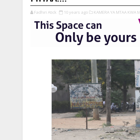
Fadhiri Atick
10 years ago
KAMERA YA MTAA KWA M