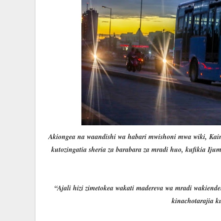
Akiongea na waandishi wa habari mwishoni mwa wiki, Ka
kutozingatia sheria za barabara za mradi huo, kufikia Iju
“Ajali hizi zimetokea wakati madereva wa mradi wakiende
kinachotarajia k