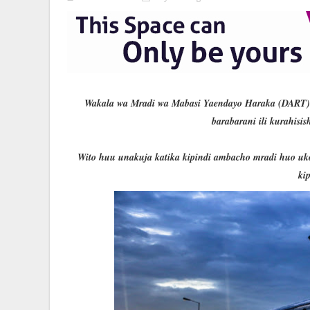
Wakala wa Mradi wa Mabasi Yaendayo Haraka (DART) 
barabarani ili kurahisi
Wito huu unakuja katika kipindi ambacho mradi huo uko
ki