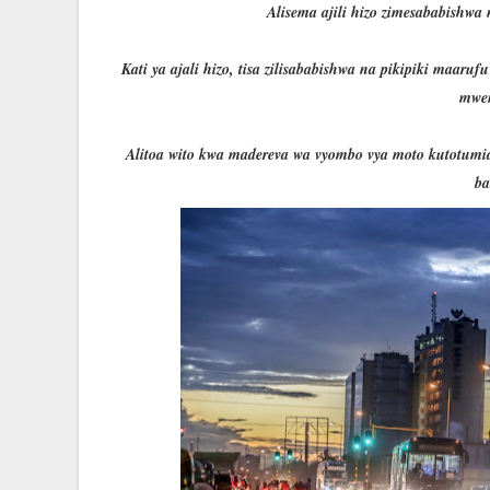
Alisema ajili hizo zimesababishwa
Kati ya ajali hizo, tisa zilisababishwa na pikipiki maar
mwe
Alitoa wito kwa madereva wa vyombo vya moto kutotumia
ba