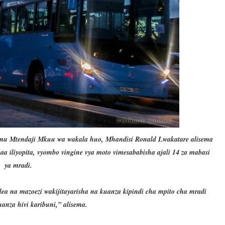
imu Mtendaji Mkuu wa wakala huo, Mhandisi Ronald Lwakatare alisema
maa iliyopita, vyombo vingine vya moto vimesababisha ajali 14 za mabasi
ya mradi.
lea na mazoezi wakijitayarisha na kuanza kipindi cha mpito cha mradi
uanza hivi karibuni,” alisema.