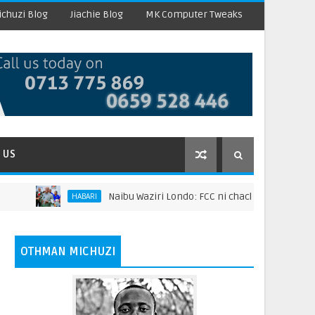
chuzi Blog
Jiachie Blog
MK Computer Tweaks
 US
Naibu Waziri Londo: FCC ni chachu ya kuongeza tham
HABARI
OTHMAN MICHUZI