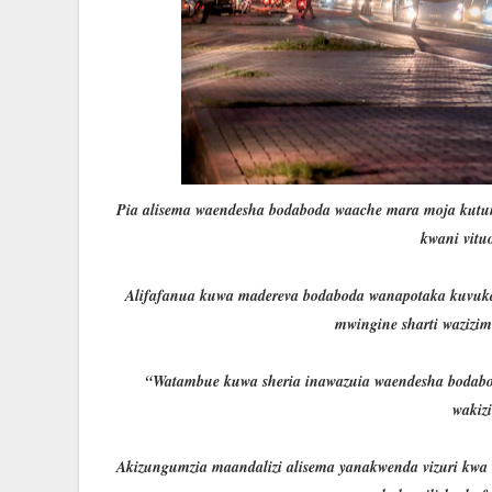
Pia alisema waendesha bodaboda waache mara moja kutumi
kwani vituo
Alifafanua kuwa madereva bodaboda wanapotaka kuvu
mwingine sharti wazizim
“Watambue kuwa sheria inawazuia waendesha bodab
wakiz
Akizungumzia maandalizi alisema yanakwenda vizuri kwa