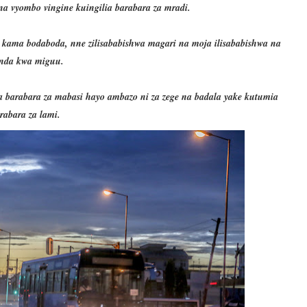
 na vyombo vingine kuingilia barabara za mradi.
ufu kama bodaboda, nne zilisababishwa magari na moja ilisababishwa na
nda kwa miguu.
 barabara za mabasi hayo ambazo ni za zege na badala yake kutumia
rabara za lami.