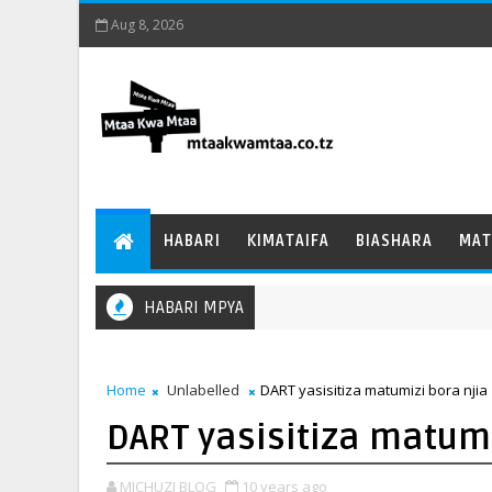
Aug 8, 2026
HABARI
KIMATAIFA
BIASHARA
MAT
HABARI MPYA
Home
Unlabelled
DART yasisitiza matumizi bora njia
DART yasisitiza matumi
MICHUZI BLOG
10 years ago