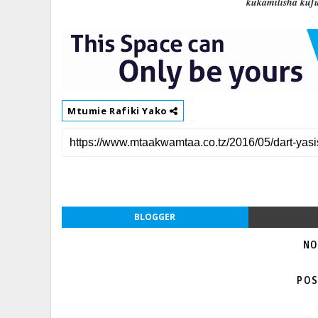
kukamilisha kufu
Mtumie Rafiki Yako
BLOGGER
NO
POS