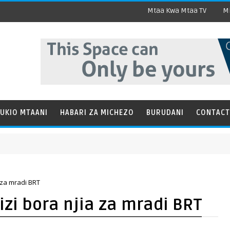
Mtaa Kwa Mtaa TV
Mi
UKIO MTAANI
HABARI ZA MICHEZO
BURUDANI
CONTACT
 za mradi BRT
zi bora njia za mradi BRT