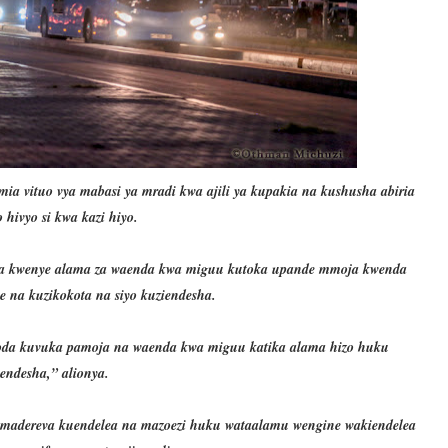
a vituo vya mabasi ya mradi kwa ajili ya kupakia na kushusha abiria
 hivyo si kwa kazi hiyo.
ka kwenye alama za waenda kwa miguu kutoka upande mmoja kwenda
e na kuzikokota na siyo kuziendesha.
oda kuvuka pamoja na waenda kwa miguu katika alama hizo huku
iendesha,” alionya.
 madereva kuendelea na mazoezi huku wataalamu wengine wakiendelea