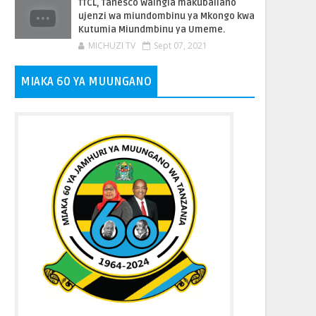
TTCL, Tanesco Waingia makubaliano
ujenzi wa miundombinu ya Mkongo kwa
Kutumia Miundmbinu ya Umeme.
MICHUZI TV
Sept 07, 2021
MIAKA 60 YA MUUNGANO