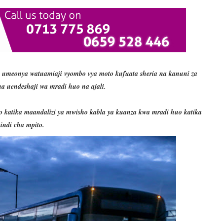
umeonya watuamiaji vyombo vya moto kufuata sheria na kanuni za
sha uendeshaji wa mradi huo na ajali.
 katika maandalizi ya mwisho kabla ya kuanza kwa mradi huo katika
pindi cha mpito.