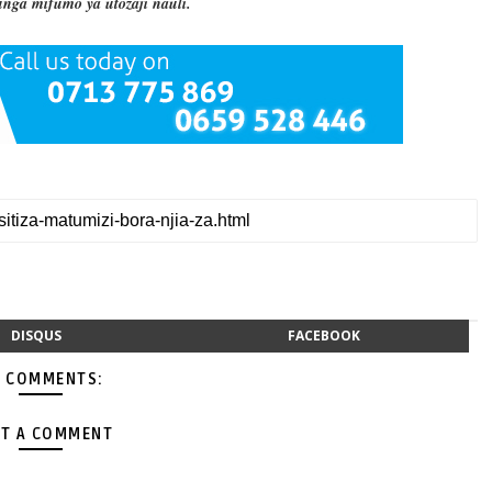
nga mifumo ya utozaji nauli.
DISQUS
FACEBOOK
 COMMENTS:
T A COMMENT