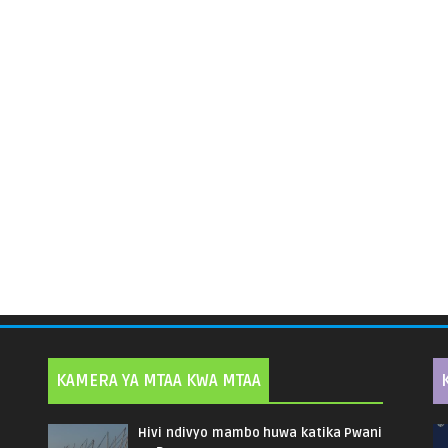
KAMERA YA MTAA KWA MTAA
Hivi ndivyo mambo huwa katika Pwani