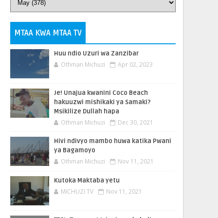
MTAA KWA MTAA TV
Huu ndio Uzuri wa Zanzibar
Othman Michuzi
Apr 02, 2023
Je! Unajua kwanini Coco Beach
hakuuzwi mishikaki ya Samaki?
Msikilize Dullah hapa
Othman Michuzi
Dec 30, 2021
Hivi ndivyo mambo huwa katika Pwani
ya Bagamoyo
Othman Michuzi
Nov 11, 2021
Kutoka Maktaba yetu
MICHUZI TV
Nov 11, 2021