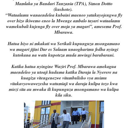
Mamlaka ya Bandari Tanzania (TPA), Simon Dottto
(kushoto).
“Wataalamu wanaendelea kubaini maeneo yatakayojengwa fly
over hizo ikiwemo eneo la Mwenge ambalo tayari wataalamu
wamekubali kujenga fly over moja ya magari”, amesema Prof.
Mbarawa.
Hatua hiyo ni mkakati wa Serikali kupunguza msongamano
wa magari jijini Dar es Salaam unaogharimu fedha nyingi
kutokana na watu kupoteza muda mwingi barabarani.
Katika hatua nyingine Waziri Prof. Mbarawa amekagua
maendeleo ya utoaji huduma katika Daraja la Nyerere na
kuagiza vitengenezwe vitambulisho vya msimu
vitakavyowawezesha watumiaji wa daraja kulipa tozo kwa
miezi sita au mwaka ili kupunguza msongamano wa kulipa
kila siku.