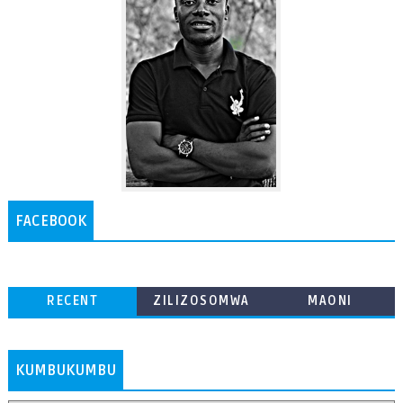
FACEBOOK
RECENT
ZILIZOSOMWA
MAONI
ZAIDI
KUMBUKUMBU