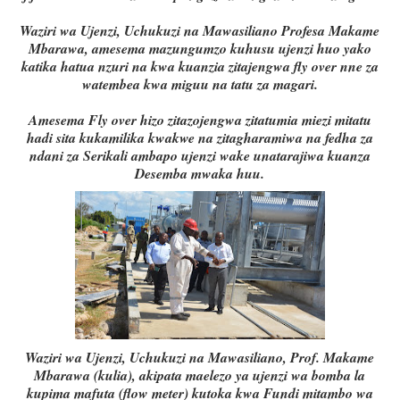
Waziri wa Ujenzi, Uchukuzi na Mawasiliano Profesa Makame
Mbarawa, amesema mazungumzo kuhusu ujenzi huo yako
katika hatua nzuri na kwa kuanzia zitajengwa fly over nne za
watembea kwa miguu na tatu za magari.
Amesema Fly over hizo zitazojengwa zitatumia miezi mitatu
hadi sita kukamilika kwakwe na zitagharamiwa na fedha za
ndani za Serikali ambapo ujenzi wake unatarajiwa kuanza
Desemba mwaka huu.
Waziri wa Ujenzi, Uchukuzi na Mawasiliano, Prof. Makame
Mbarawa (kulia), akipata maelezo ya ujenzi wa bomba la
kupima mafuta (flow meter) kutoka kwa Fundi mitambo wa