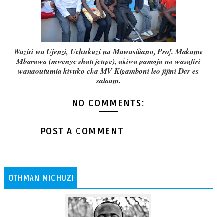
Waziri wa Ujenzi, Uchukuzi na Mawasiliano, Prof. Makame
Mbarawa (mwenye shati jeupe), akiwa pamoja na wasafiri
wanaoutumia kivuko cha MV Kigamboni leo jijini Dar es
salaam.
NO COMMENTS:
POST A COMMENT
OTHMAN MICHUZI