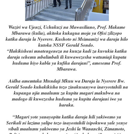
Waziri wa Ujenzi, Uchukuzi na Mawasiliano, Prof. Makame
Mbarawa (kulia), akitoka kukagua moja ya Ofisi zilizopo
katika daraja la Nyerere. Kushoto ni Msimamizi wa daraja hilo
kutoka NSSF Gerald Sondo.
“Hakikisheni mnatengeneza na kuuza kadi za kuvukia katika
daraja sehemu mbalimbali ili kuwawezesha watumiaji kupata
huduma hiyo kabla ya kufika darajani”, amesema Prof.
Mbarawa.
Aidha amemtaka Mtendaji Mkuu wa Daraja la Nyerere Bw.
Gerald Sondo kuhakikisha tozo zinakusanywa inavyostahili na
kupanga njia maalumu za kupita magari makubwa na
madogo ili kuwezesha huduma ya kupita darajani iwe ya
haraka.
“Magari yote yanayopita katika daraja hili yakiwemo ya
Serikali ni lazima yalipe tozo inayostahili isipokuwa yale yenye
vibali maalumu yakiwemo ya Jeshi la Wananchi, Zimamoto,