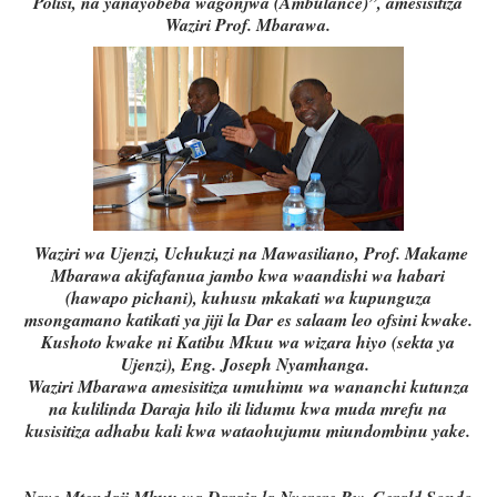
Polisi, na yanayobeba wagonjwa (Ambulance)”, amesisitiza
Waziri Prof. Mbarawa.
Waziri wa Ujenzi, Uchukuzi na Mawasiliano, Prof. Makame
Mbarawa akifafanua jambo kwa waandishi wa habari
(hawapo pichani), kuhusu mkakati wa kupunguza
msongamano katikati ya jiji la Dar es salaam leo ofsini kwake.
Kushoto kwake ni Katibu Mkuu wa wizara hiyo (sekta ya
Ujenzi), Eng. Joseph Nyamhanga.
Waziri Mbarawa amesisitiza umuhimu wa wananchi kutunza
na kulilinda Daraja hilo ili lidumu kwa muda mrefu na
kusisitiza adhabu kali kwa wataohujumu miundombinu yake.