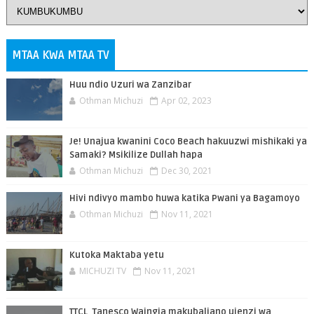
MTAA KWA MTAA TV
Huu ndio Uzuri wa Zanzibar
Othman Michuzi
Apr 02, 2023
Je! Unajua kwanini Coco Beach hakuuzwi mishikaki ya
Samaki? Msikilize Dullah hapa
Othman Michuzi
Dec 30, 2021
Hivi ndivyo mambo huwa katika Pwani ya Bagamoyo
Othman Michuzi
Nov 11, 2021
Kutoka Maktaba yetu
MICHUZI TV
Nov 11, 2021
TTCL, Tanesco Waingia makubaliano ujenzi wa