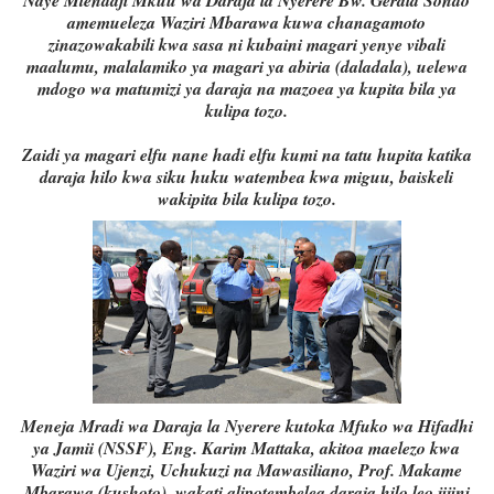
Naye Mtendaji Mkuu wa Daraja la Nyerere Bw. Gerald Sondo
amemueleza Waziri Mbarawa kuwa chanagamoto
zinazowakabili kwa sasa ni kubaini magari yenye vibali
maalumu, malalamiko ya magari ya abiria (daladala), uelewa
mdogo wa matumizi ya daraja na mazoea ya kupita bila ya
kulipa tozo.
Zaidi ya magari elfu nane hadi elfu kumi na tatu hupita katika
daraja hilo kwa siku huku watembea kwa miguu, baiskeli
wakipita bila kulipa tozo.
Meneja Mradi wa Daraja la Nyerere kutoka Mfuko wa Hifadhi
ya Jamii (NSSF), Eng. Karim Mattaka, akitoa maelezo kwa
Waziri wa Ujenzi, Uchukuzi na Mawasiliano, Prof. Makame
Mbarawa (kushoto), wakati alipotembelea daraja hilo leo jijini