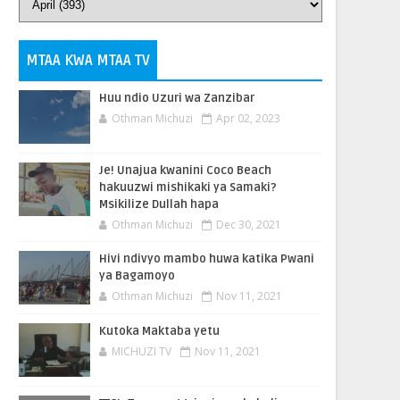
MTAA KWA MTAA TV
Huu ndio Uzuri wa Zanzibar
Othman Michuzi
Apr 02, 2023
Je! Unajua kwanini Coco Beach
hakuuzwi mishikaki ya Samaki?
Msikilize Dullah hapa
Othman Michuzi
Dec 30, 2021
Hivi ndivyo mambo huwa katika Pwani
ya Bagamoyo
Othman Michuzi
Nov 11, 2021
Kutoka Maktaba yetu
MICHUZI TV
Nov 11, 2021