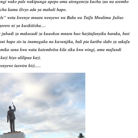
ngi wako pale wakipunga upepo ama utengeneza kucha zao na urembo
cha kama ilivyo ada ya mahali hapo.
pele" wetu kwenye mnara wenyewe wa Baba wa Taifa Mwalimu Julius
rere ni ya kusikitisha....
uhudi za makusudi za kuuokoa mnara huo hazitafanyika haraka, basi
hapo sio tu inameguka na kuvunjika, bali pia karibu slabs za sakafu
umika sana kwa watu kutembelea kila siku kwa wingi, ama mafundi
kazi hiyo alilipua kazi.
nyewe taswira hizi.....