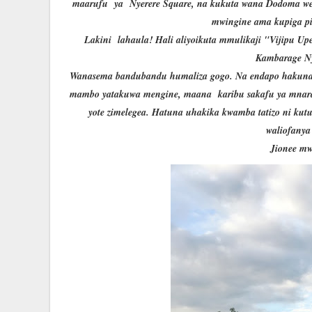
maarufu ya Nyerere Square, na kukuta wana Dodoma we
mwingine ama kupiga pi
Lakini lahaula! Hali aliyoikuta mmulikaji "Vijipu U
Kambarage Nye
Wanasema bandubandu humaliza gogo. Na endapo hakuna j
mambo yatakuwa mengine, maana karibu sakafu ya mnarani 
yote zimelegea. Hatuna uhakika kwamba tatizo ni kut
waliofanya 
Jionee mwe