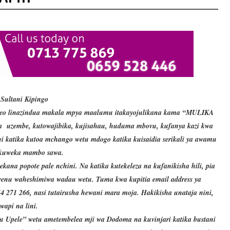
Sultani Kipingo
a leo linazindua makala mpya maalumu itakayojulikana kama “MULIKA
 uzembe, kutowajibika, kujisahau, huduma mbovu, kufanya kazi kwa
 katika kutoa mchango wetu mdogo katika kuisaidia serikali ya awamu
 kuweka mambo sawa.
ekana popote pale nchini. Na katika kutekeleza na kufanikisha hili, pia
wenu waheshimiwa wadau wetu. Tuma kwa kupitia email address ya
271 266, nasi tutairusha hewani mara moja. Hakikisha unataja nini,
wapi na lini.
u Upele” wetu ametembelea mji wa Dodoma na kuvinjari katika bustani