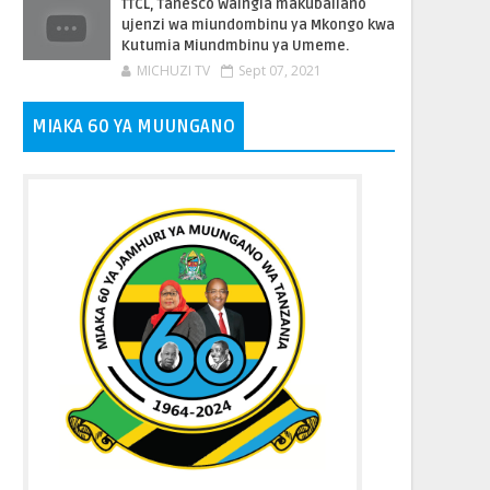
TTCL, Tanesco Waingia makubaliano
ujenzi wa miundombinu ya Mkongo kwa
Kutumia Miundmbinu ya Umeme.
MICHUZI TV
Sept 07, 2021
MIAKA 60 YA MUUNGANO