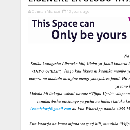
Othman Michuzi
10 years ago
Na 
Katika kunogesha Libeneke hili, Globu ya Jamii kuanzi
VIJIPU UPELE”, lengo kuu likiwa ni kuanika mambo ya
mazoea na madudu mengine mengi yanayokera jamii. Hii ni
ya tano
Makala hii itakujia wakati wowote “Vijipu Upele” vitapoon
tunakaribisha michango ya picha na habari kutoka k
issamichuzi@gmail.com
au kwa WhatsApp namba +255 754 
Kwa kuanzia na kama mfano wa zoezi hili, mmulika “Vijip