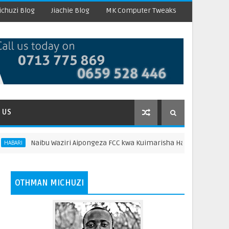
chuzi Blog
Jiachie Blog
MK Computer Tweaks
 US
Naibu Waziri Aipongeza FCC kwa Kuimarisha Haki za Walaji na Biashar
OTHMAN MICHUZI