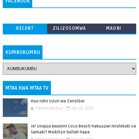
FACEBOOK
RECENT
ZILIZOSOMWA
MAONI
ZAIDI
KUMBUKUMBU
MTAA KWA MTAA TV
Huu ndio Uzuri wa Zanzibar
Othman Michuzi
Apr 02, 2023
Je! Unajua kwanini Coco Beach hakuuzwi mishikaki ya
Samaki? Msikilize Dullah hapa