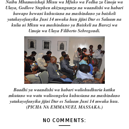
Naibu Mhamasishaji Mkuu wa Mfuko wa Fedha za Umoja wa
Ulaya, Godlove Stephen akizungumza na waandishi wa habari
hawapo hewani kuhusiana na mashindano ya baiskeli
yatakayofanyika Juni 14 mwaka huu jijini Dar es Salaam na
kulia ni Mkuu wa mashindano ya Baiskeli na Barozi wa
Umoja wa Ulaya Filiberto Sebregondi.
Baadhi ya waandishi wa habari waliohudhuria katika
mkutano wa watu walioongelea kuhusiana na mashindano
yatakayofanyika jijini Dar es Salaam Juni 14 mwaka huu.
(PICHA NA EMMANUEL MASSAKA.)
NO COMMENTS: