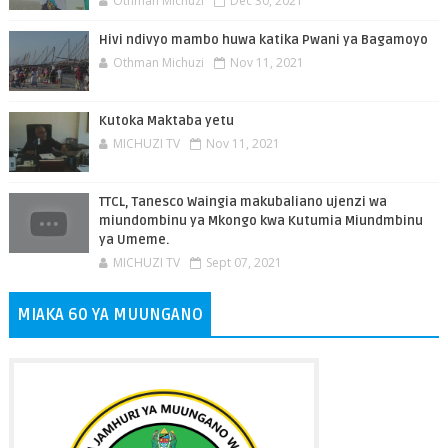
Othman Michuzi
Dec 30, 2021
Hivi ndivyo mambo huwa katika Pwani ya Bagamoyo
Othman Michuzi
Nov 11, 2021
Kutoka Maktaba yetu
MICHUZI TV
Nov 11, 2021
TTCL, Tanesco Waingia makubaliano ujenzi wa
miundombinu ya Mkongo kwa Kutumia Miundmbinu
ya Umeme.
MICHUZI TV
Sept 07, 2021
MIAKA 60 YA MUUNGANO