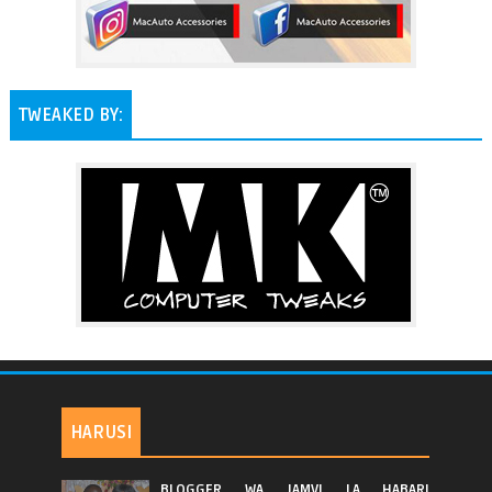
TWEAKED BY:
HARUSI
BLOGGER WA JAMVI LA HABARI