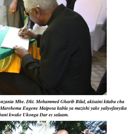
ania Mhe. Dkt. Mohammed Gharib Bilal, akisaini kitabu cha
arehemu Eugene Maiposa kabla ya mazishi yake yaliyofanyika
mbani kwake Ukonga Dar es salaam.