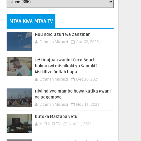
MTAA KWA MTAA TV
Huu ndio Uzuri wa Zanzibar
Othman Michuzi
Apr 02, 2023
Je! Unajua kwanini Coco Beach
hakuuzwi mishikaki ya Samaki?
Msikilize Dullah hapa
Othman Michuzi
Dec 30, 2021
Hivi ndivyo mambo huwa katika Pwani
ya Bagamoyo
Othman Michuzi
Nov 11, 2021
Kutoka Maktaba yetu
MICHUZI TV
Nov 11, 2021