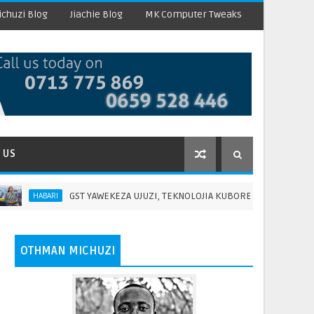
chuzi Blog
Jiachie Blog
MK Computer Tweaks
 US
GST YAWEKEZA UJUZI, TEKNOLOJIA KUBORESHA TAFITI ZA MADINI NCH
RI
OTHMAN MICHUZI