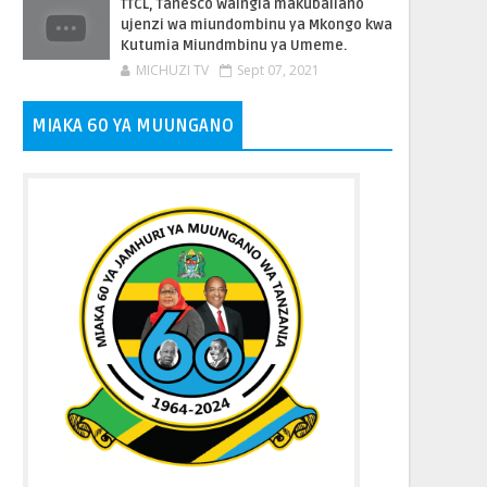
TTCL, Tanesco Waingia makubaliano
ujenzi wa miundombinu ya Mkongo kwa
Kutumia Miundmbinu ya Umeme.
MICHUZI TV
Sept 07, 2021
MIAKA 60 YA MUUNGANO