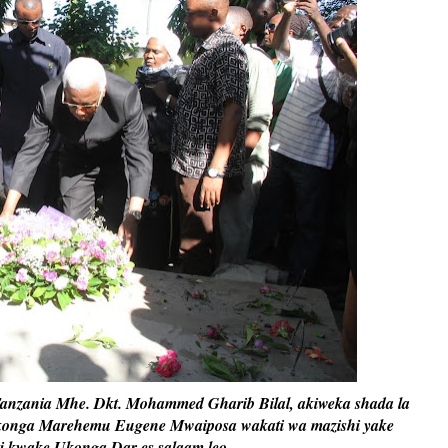
zania Mhe. Dkt. Mohammed Gharib Bilal, akiweka shada la
konga Marehemu Eugene Mwaiposa wakati wa mazishi yake
i kwake Ukonga Dar es salaam leo