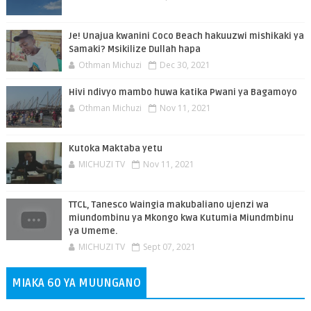
Je! Unajua kwanini Coco Beach hakuuzwi mishikaki ya
Samaki? Msikilize Dullah hapa
Othman Michuzi
Dec 30, 2021
Hivi ndivyo mambo huwa katika Pwani ya Bagamoyo
Othman Michuzi
Nov 11, 2021
Kutoka Maktaba yetu
MICHUZI TV
Nov 11, 2021
TTCL, Tanesco Waingia makubaliano ujenzi wa
miundombinu ya Mkongo kwa Kutumia Miundmbinu
ya Umeme.
MICHUZI TV
Sept 07, 2021
MIAKA 60 YA MUUNGANO