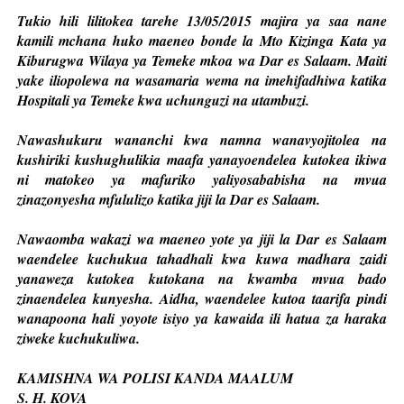
Tukio hili lilitokea tarehe 13/05/2015 majira ya saa nane
kamili mchana huko maeneo bonde la Mto Kizinga Kata ya
Kiburugwa Wilaya ya Temeke mkoa wa Dar es Salaam. Maiti
yake iliopolewa na wasamaria wema na imehifadhiwa katika
Hospitali ya Temeke kwa uchunguzi na utambuzi.
Nawashukuru wananchi kwa namna wanavyojitolea na
kushiriki kushughulikia maafa yanayoendelea kutokea ikiwa
ni matokeo ya mafuriko yaliyosababisha na mvua
zinazonyesha mfululizo katika jiji la Dar es Salaam.
Nawaomba wakazi wa maeneo yote ya jiji la Dar es Salaam
waendelee kuchukua tahadhali kwa kuwa madhara zaidi
yanaweza kutokea kutokana na kwamba mvua bado
zinaendelea kunyesha. Aidha, waendelee kutoa taarifa pindi
wanapoona hali yoyote isiyo ya kawaida ili hatua za haraka
ziweke kuchukuliwa.
KAMISHNA WA POLISI KANDA MAALUM
S. H. KOVA