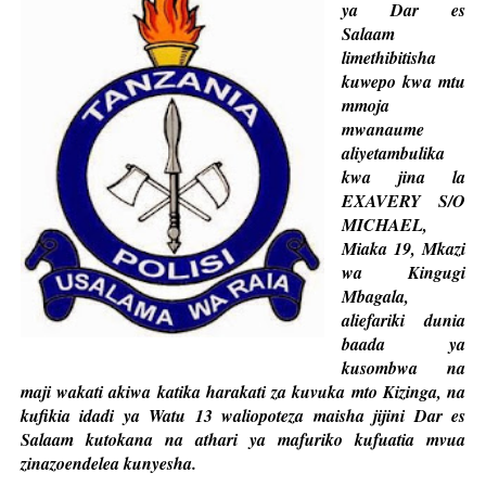
ya Dar es
Salaam
limethibitisha
kuwepo kwa mtu
mmoja
mwanaume
aliyetambulika
kwa jina la
EXAVERY S/O
MICHAEL,
Miaka 19, Mkazi
wa Kingugi
Mbagala,
aliefariki dunia
baada ya
kusombwa na
maji wakati akiwa katika harakati za kuvuka mto Kizinga, na
kufikia idadi ya Watu 13 waliopoteza maisha jijini Dar es
Salaam kutokana na athari ya mafuriko kufuatia mvua
zinazoendelea kunyesha.