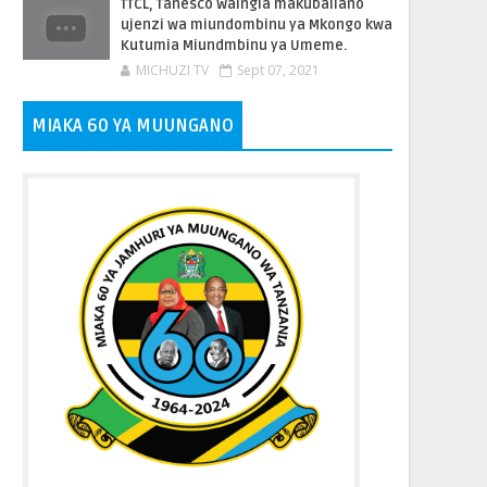
TTCL, Tanesco Waingia makubaliano
ujenzi wa miundombinu ya Mkongo kwa
Kutumia Miundmbinu ya Umeme.
MICHUZI TV
Sept 07, 2021
MIAKA 60 YA MUUNGANO