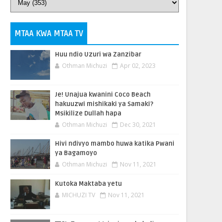
MTAA KWA MTAA TV
Huu ndio Uzuri wa Zanzibar
Othman Michuzi
Apr 02, 2023
Je! Unajua kwanini Coco Beach
hakuuzwi mishikaki ya Samaki?
Msikilize Dullah hapa
Othman Michuzi
Dec 30, 2021
Hivi ndivyo mambo huwa katika Pwani
ya Bagamoyo
Othman Michuzi
Nov 11, 2021
Kutoka Maktaba yetu
MICHUZI TV
Nov 11, 2021