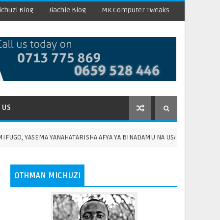
chuzi Blog
Jiachie Blog
MK Computer Tweaks
 US
, YASEMA YANAHATARISHA AFYA YA BINADAMU NA USALAMA WA CHAKULA
OTHMAN MICHUZI