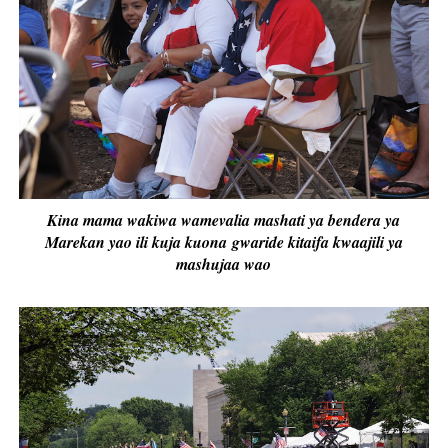
Kina mama wakiwa wamevalia mashati ya bendera ya
Marekan yao ili kuja kuona gwaride kitaifa kwaajili ya
mashujaa wao