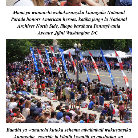
Mami ya wananchi waliokusanyika kuangalia National
Parade honors American heroes. katika jengo la National
Archives North Side, liliopo barabara Pennsylvania
Avenue Jijini Washington DC
Baadhi ya wananchi kutoka sehemu mbalimbali wakusanyika
kuangalia gwaride la kitaifa kwaajili ya mashujaa wa