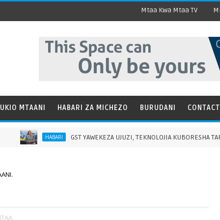
Mtaa Kwa Mtaa TV
Mi
UKIO MTAANI
HABARI ZA MICHEZO
BURUDANI
CONTACT
GST YAWEKEZA UJUZI, TEKNOLOJIA KUBORESHA TAFITI ZA 
HABARI
ANI.
TAA,