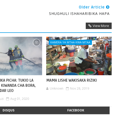
Older Article
SHUGHULI ISHAHARIBIKA HAPA
View More
KAMERA YA MTAA KWA MTAA
KA PICHA: TUKIO LA
MAMA LISHE WAKISAKA RIZIKI
 KIWANDA CHA BORA,
Unknown
Nov 28, 2019
 DAR LEO
uzi
Aug 01, 2020
DISQUS
FACEBOOK