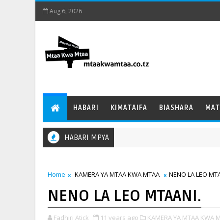
Aug 6, 2026
HABARI
KIMATAIFA
BIASHARA
MAT
HABARI MPYA
Home
KAMERA YA MTAA KWA MTAA
NENO LA LEO MTA
NENO LA LEO MTAANI.
Fadhiri Atick
11 years ago
KAMERA YA MTAA KWA M