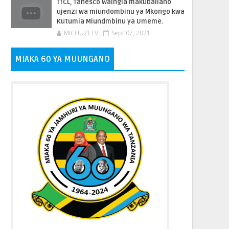
TTCL, Tanesco Waingia makubaliano
ujenzi wa miundombinu ya Mkongo kwa
Kutumia Miundmbinu ya Umeme.
MICHUZI TV
Sept 07, 2021
MIAKA 60 YA MUUNGANO