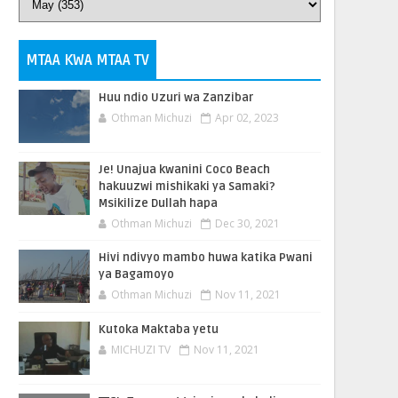
MTAA KWA MTAA TV
Huu ndio Uzuri wa Zanzibar
Othman Michuzi
Apr 02, 2023
Je! Unajua kwanini Coco Beach
hakuuzwi mishikaki ya Samaki?
Msikilize Dullah hapa
Othman Michuzi
Dec 30, 2021
Hivi ndivyo mambo huwa katika Pwani
ya Bagamoyo
Othman Michuzi
Nov 11, 2021
Kutoka Maktaba yetu
MICHUZI TV
Nov 11, 2021