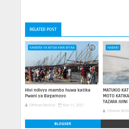
RELATED POST
KAMERA YA MTAA KWA MTAA
HABARI
Hivi ndivyo mambo huwa katika
MATUKIO KATI
Pwani ya Bagamoyo
MOTO KATIKA
TAZARA JIJINI
Othman Michuzi
Nov 11, 2021
Othman Mich
BLOGGER