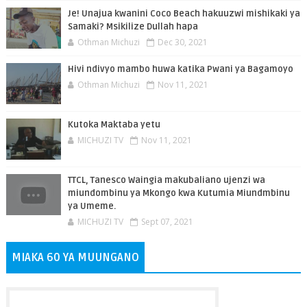
Je! Unajua kwanini Coco Beach hakuuzwi mishikaki ya
Samaki? Msikilize Dullah hapa
Othman Michuzi
Dec 30, 2021
Hivi ndivyo mambo huwa katika Pwani ya Bagamoyo
Othman Michuzi
Nov 11, 2021
Kutoka Maktaba yetu
MICHUZI TV
Nov 11, 2021
TTCL, Tanesco Waingia makubaliano ujenzi wa
miundombinu ya Mkongo kwa Kutumia Miundmbinu
ya Umeme.
MICHUZI TV
Sept 07, 2021
MIAKA 60 YA MUUNGANO