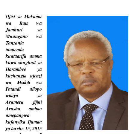
Ofisi ya Makamu
wa Rais wa
Jamhuri ya
Muungano wa
Tanzania
inapenda
kuutaarifu umma
kuwa shughuli ya
Harambee ya
kuchangia ujenzi
wa Msikiti wa
Patandi uliopo
wilaya ya
Arumeru jijini
Arusha ambao
umepangwa
kufanyika Ijumaa
ya tarehe 15, 2015