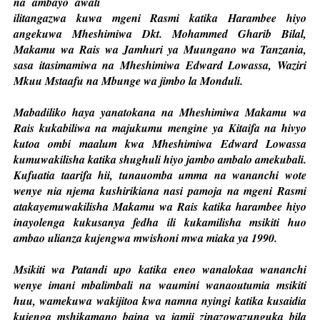
na ambayo awali
ilitangazwa kuwa mgeni Rasmi katika Harambee hiyo
angekuwa Mheshimiwa Dkt. Mohammed Gharib Bilal,
Makamu wa Rais wa Jamhuri ya Muungano wa Tanzania,
sasa itasimamiwa na Mheshimiwa Edward Lowassa, Waziri
Mkuu Mstaafu na Mbunge wa jimbo la Monduli.
Mabadiliko haya yanatokana na Mheshimiwa Makamu wa
Rais kukabiliwa na majukumu mengine ya Kitaifa na hivyo
kutoa ombi maalum kwa Mheshimiwa Edward Lowassa
kumuwakilisha katika shughuli hiyo jambo ambalo amekubali.
Kufuatia taarifa hii, tunauomba umma na wananchi wote
wenye nia njema kushirikiana nasi pamoja na mgeni Rasmi
atakayemuwakilisha Makamu wa Rais katika harambee hiyo
inayolenga kukusanya fedha ili kukamilisha msikiti huo
ambao ulianza kujengwa mwishoni mwa miaka ya 1990.
Msikiti wa Patandi upo katika eneo wanalokaa wananchi
wenye imani mbalimbali na waumini wanaoutumia msikiti
huu, wamekuwa wakijitoa kwa namna nyingi katika kusaidia
kujenga mshikamano baina ya jamii zinazowazunguka bila