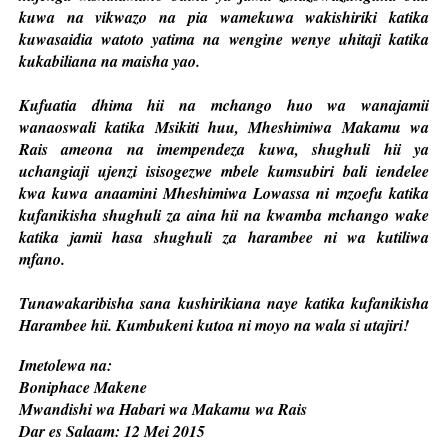
kuwa na vikwazo na pia wamekuwa wakishiriki katika
kuwasaidia watoto yatima na wengine wenye uhitaji katika
kukabiliana na maisha yao.
Kufuatia dhima hii na mchango huo wa wanajamii
wanaoswali katika Msikiti huu, Mheshimiwa Makamu wa
Rais ameona na imempendeza kuwa, shughuli hii ya
uchangiaji ujenzi isisogezwe mbele kumsubiri bali iendelee
kwa kuwa anaamini Mheshimiwa Lowassa ni mzoefu katika
kufanikisha shughuli za aina hii na kwamba mchango wake
katika jamii hasa shughuli za harambee ni wa kutiliwa
mfano.
Tunawakaribisha sana kushirikiana naye katika kufanikisha
Harambee hii. Kumbukeni kutoa ni moyo na wala si utajiri!
Imetolewa na:
Boniphace Makene
Mwandishi wa Habari wa Makamu wa Rais
Dar es Salaam: 12 Mei 2015