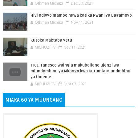
Othman Michuzi
Dec 30, 2021
Hivi ndivyo mambo huwa katika Pwani ya Bagamoyo
Othman Michuzi
Nov 11, 2021
Kutoka Maktaba yetu
MICHUZI TV
Nov 11, 2021
TTCL, Tanesco Waingia makubaliano ujenzi wa
miundombinu ya Mkongo kwa Kutumia Miundmbinu
ya Umeme.
MICHUZI TV
Sept 07, 2021
MIAKA 60 YA MUUNGANO