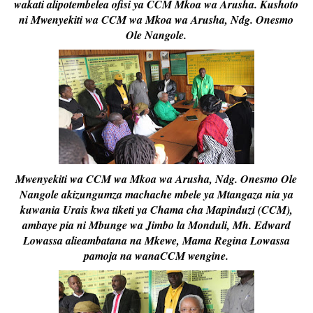
wakati alipotembelea ofisi ya CCM Mkoa wa Arusha. Kushoto
ni Mwenyekiti wa CCM wa Mkoa wa Arusha, Ndg. Onesmo
Ole Nangole.
Mwenyekiti wa CCM wa Mkoa wa Arusha, Ndg. Onesmo Ole
Nangole akizungumza machache mbele ya Mtangaza nia ya
kuwania Urais kwa tiketi ya Chama cha Mapinduzi (CCM),
ambaye pia ni Mbunge wa Jimbo la Monduli, Mh. Edward
Lowassa alieambatana na Mkewe, Mama Regina Lowassa
pamoja na wanaCCM wengine.