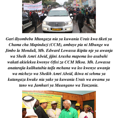
Gari iliyombeba Mtangaza nia ya kuwania Urais kwa tiketi ya
Chama cha Mapinduzi (CCM), ambaye pia ni Mbunge wa
Jimbo la Monduli, Mh. Edward Lowassa ikipita nje ya uwanja
wa Sheih Amri Abeid, jijini Arusha mapema leo asubuhi
wakati akielekea kwenye Ofisi za CCM Mkoa. Mh. Lowassa
anatarajia kulihutubia taifa mchana wa leo kwenye uwanja
wa michezo wa Sheikh Amri Abeid, ikiwa ni sehmu ya
kutangaza kwake nia yake ya kuwania Urais wa awamu ya
tano wa Jamhuri ya Muungano wa Tanzania.