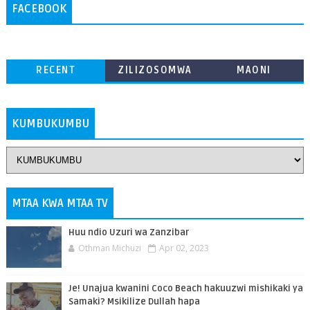
FACEBOOK
RECENT
ZILIZOSOMWA
MAONI
ZAIDI
KUMBUKUMBU
MTAA KWA MTAA TV
Huu ndio Uzuri wa Zanzibar
Othman Michuzi
Apr 02, 2023
Je! Unajua kwanini Coco Beach hakuuzwi mishikaki ya
Samaki? Msikilize Dullah hapa