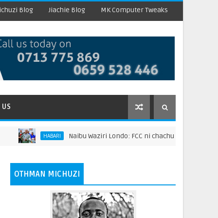
chuzi Blog
Jiachie Blog
MK Computer Tweaks
 US
Naibu Waziri Londo: FCC ni chachu ya kuongeza thamani ya maza
RI
OTHMAN MICHUZI