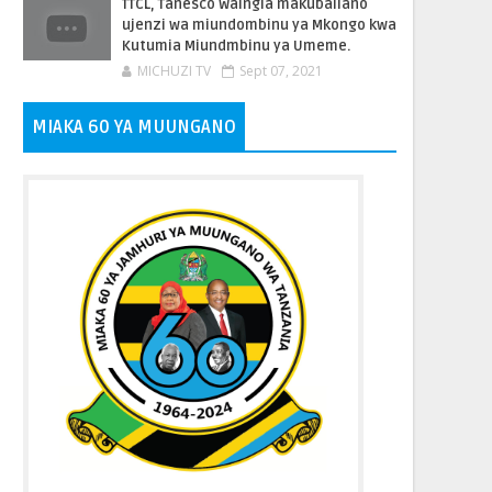
TTCL, Tanesco Waingia makubaliano
ujenzi wa miundombinu ya Mkongo kwa
Kutumia Miundmbinu ya Umeme.
MICHUZI TV
Sept 07, 2021
MIAKA 60 YA MUUNGANO