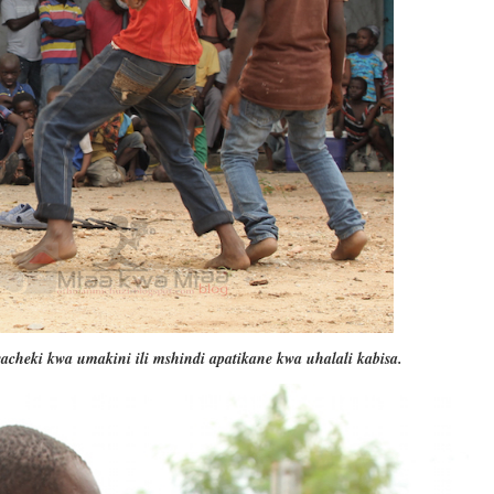
eki kwa umakini ili mshindi apatikane kwa uhalali kabisa.