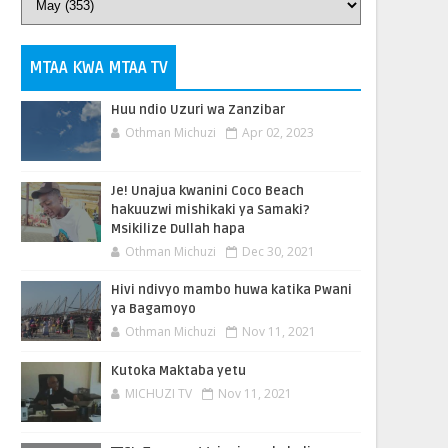
MTAA KWA MTAA TV
Huu ndio Uzuri wa Zanzibar
Othman Michuzi
Apr 02, 2023
Je! Unajua kwanini Coco Beach
hakuuzwi mishikaki ya Samaki?
Msikilize Dullah hapa
Othman Michuzi
Dec 30, 2021
Hivi ndivyo mambo huwa katika Pwani
ya Bagamoyo
Othman Michuzi
Nov 11, 2021
Kutoka Maktaba yetu
MICHUZI TV
Nov 11, 2021