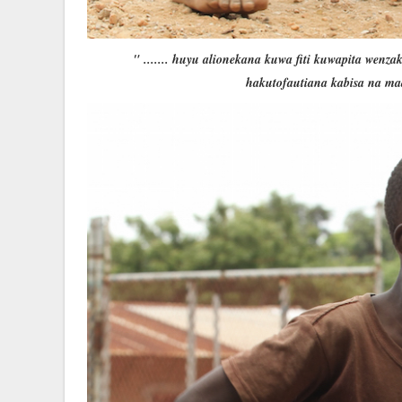
" ....... huyu alionekana kuwa fiti kuwapita wen
hakutofautiana kabisa na m