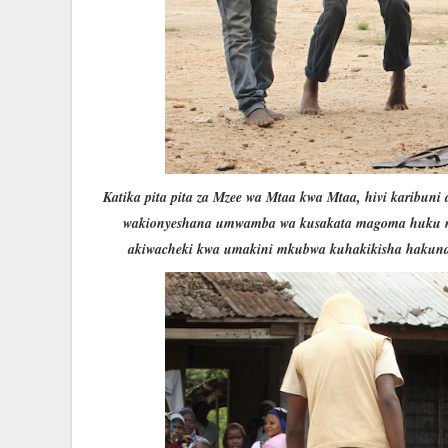
Katika pita pita za Mzee wa Mtaa kwa Mtaa, hivi karibuni
wakionyeshana umwamba wa kusakata magoma huku mw
akiwacheki kwa umakini mkubwa kuhakikisha hakuna