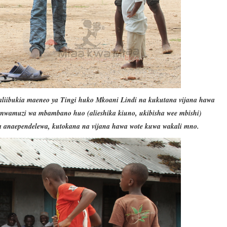
 aliibukia maeneo ya Tingi huko Mkoani Lindi na kukutana vijana hawa
amuzi wa mbambano huo (alieshika kiuno, ukibisha wee mbishi)
 anaependelewa, kutokana na vijana hawa wote kuwa wakali mno.