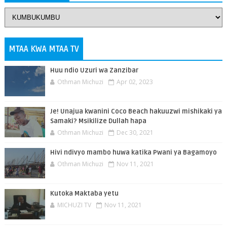
MTAA KWA MTAA TV
Huu ndio Uzuri wa Zanzibar
Othman Michuzi
Apr 02, 2023
Je! Unajua kwanini Coco Beach hakuuzwi mishikaki ya
Samaki? Msikilize Dullah hapa
Othman Michuzi
Dec 30, 2021
Hivi ndivyo mambo huwa katika Pwani ya Bagamoyo
Othman Michuzi
Nov 11, 2021
Kutoka Maktaba yetu
MICHUZI TV
Nov 11, 2021