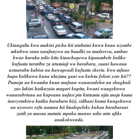
Ukiangalia kwa makini picha hii utabaini kuwa kuna uzembe
mkubwa sana unafanywa na baadhi ya madereva, ambao
kwao haraka ndio kitu kinachopewa kipaumbele kuliko
kufuata taratibu za utumiaji wa barabara, yaani hawana
ustaarabu kabisa na hawapendi kufuata sheria. kwa mfano
hapa kulikuwa kuna ulazima gani wa kuleta foleni yote hii??
Pamoja na kwamba kuna mafanu wanaendelea na shughuli
zao lakini haikuzuia magari kupita, kwani wangekuwa
wanasubriana na kupeana nafasi pia kutumia njia moja kama
inavyotakiwa katika barabara hizi, sidhani kama kungekuwa
na nyororo refu namna hii linalopeleke kukaa barabarani
zaidi ya masaa matatu mpaka manne ndio mtu afike
anakokwenda.