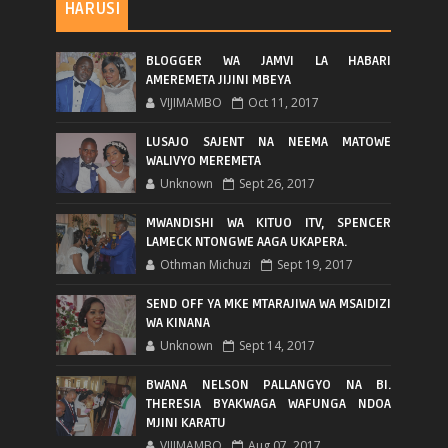
HARUSI
BLOGGER WA JAMVI LA HABARI
AMEREMETA JIJINI MBEYA
VIJIMAMBO
Oct 11, 2017
LUSAJO SAJENT NA NEEMA MATOWE
WALIVYO MEREMETA
Unknown
Sept 26, 2017
MWANDISHI WA KITUO ITV, SPENCER
LAMECK NTONGWE AAGA UKAPERA.
Othman Michuzi
Sept 19, 2017
SEND OFF YA MKE MTARAJIWA WA MSAIDIZI
WA KINANA
Unknown
Sept 14, 2017
BWANA NELSON PALLANGYO NA BI.
THERESIA BYAKWAGA WAFUNGA NDOA
MJINI KARATU
VIJIMAMBO
Aug 07, 2017