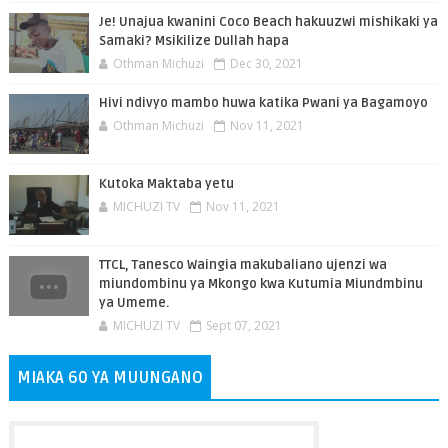
Je! Unajua kwanini Coco Beach hakuuzwi mishikaki ya
Samaki? Msikilize Dullah hapa
Othman Michuzi
Dec 30, 2021
Hivi ndivyo mambo huwa katika Pwani ya Bagamoyo
Othman Michuzi
Nov 11, 2021
Kutoka Maktaba yetu
MICHUZI TV
Nov 11, 2021
TTCL, Tanesco Waingia makubaliano ujenzi wa
miundombinu ya Mkongo kwa Kutumia Miundmbinu
ya Umeme.
MICHUZI TV
Sept 07, 2021
MIAKA 60 YA MUUNGANO