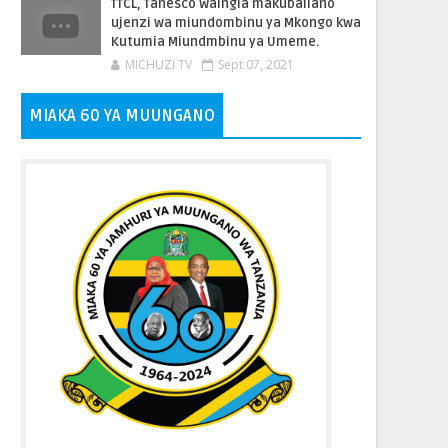
TTCL, Tanesco Waingia makubaliano
ujenzi wa miundombinu ya Mkongo kwa
Kutumia Miundmbinu ya Umeme.
MICHUZI TV
Sept 07, 2021
MIAKA 60 YA MUUNGANO