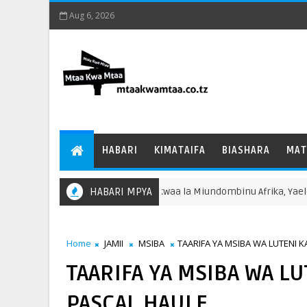
Aug 6, 2026
HABARI
KIMATAIFA
BIASHARA
MAT
kamilisha Kwa Mafanikio Jukwaa la Miundombinu Afrika, Yaelekea Mk
HABARI MPYA
Home
JAMII
MSIBA
TAARIFA YA MSIBA WA LUTENI 
TAARIFA YA MSIBA WA L
PASCAL HAULE