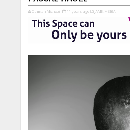
Othman Michuzi
11 years ago
JAMII,
MSIBA,