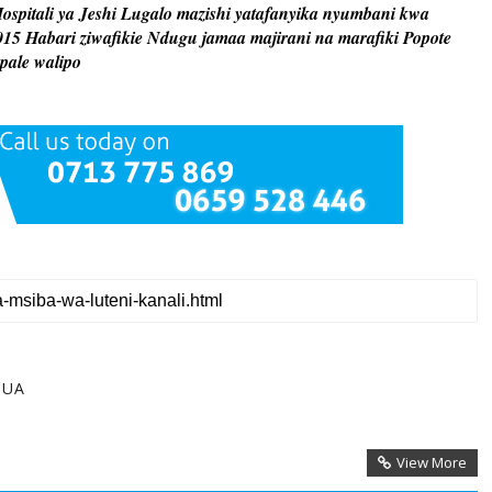
Hospitali ya Jeshi Lugalo mazishi yatafanyika nyumbani kwa
15 Habari ziwafikie Ndugu jamaa majirani na marafiki Popote
pale walipo
GUA
View More