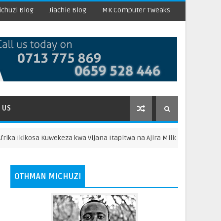
chuzi Blog
Jiachie Blog
MK Computer Tweaks
 US
kosa Kuwekeza kwa Vijana Itapitwa na Ajira Milioni 250 za Kidijitali
OTHMAN MICHUZI