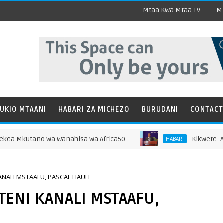
Mtaa Kwa Mtaa TV
Mi
UKIO MTAANI
HABARI ZA MICHEZO
BURUDANI
CONTACT
utano wa Wanahisa wa Africa50
Kikwete: Afrika Iki
HABARI
KANALI MSTAAFU, PASCAL HAULE
UTENI KANALI MSTAAFU,