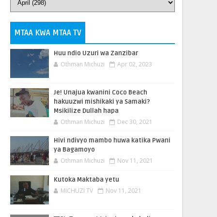
MTAA KWA MTAA TV
Huu ndio Uzuri wa Zanzibar
Othman Michuzi
Apr 02, 2023
Je! Unajua kwanini Coco Beach
hakuuzwi mishikaki ya Samaki?
Msikilize Dullah hapa
Othman Michuzi
Dec 30, 2021
Hivi ndivyo mambo huwa katika Pwani
ya Bagamoyo
Othman Michuzi
Nov 11, 2021
Kutoka Maktaba yetu
MICHUZI TV
Nov 11, 2021