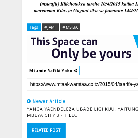
(mstaafu) Kilichotokea tarehe 10/4/2015 katika 
marehemu Kiluvya Gogoni siku ya jumanne 14/4/20
Tags
# JAMII
# MSIBA
Mtumie Rafiki Yako
Newer Article
YANGA YAENDELEZA UBABE LIGI KUU, YAITUN
MBEYA CITY 3 - 1 LEO
RELATED POST