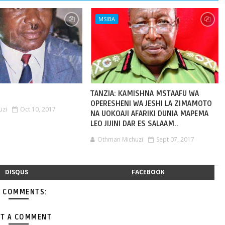
MSIBA
TANZIA: KAMISHNA MSTAAFU WA
OPERESHENI WA JESHI LA ZIMAMOTO
uzi
Oct 10, 2017
NA UOKOAJI AFARIKI DUNIA MAPEMA
LEO JIJINI DAR ES SALAAM..
Othman Michuzi
Sept 07, 2017
DISQUS
FACEBOOK
 COMMENTS:
T A COMMENT