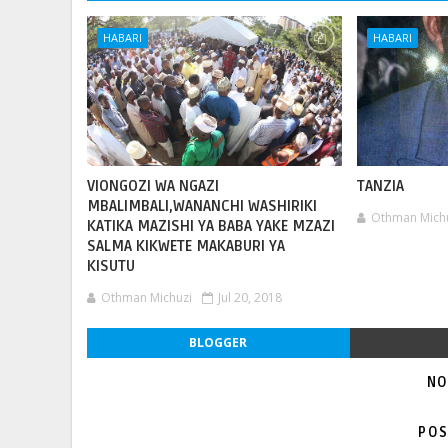
HABARI
HABARI
VIONGOZI WA NGAZI
TANZIA
MBALIMBALI,WANANCHI WASHIRIKI
Othman Mich
KATIKA MAZISHI YA BABA YAKE MZAZI
SALMA KIKWETE MAKABURI YA
KISUTU
Othman Michuzi
Jul 20, 2018
BLOGGER
NO
POS