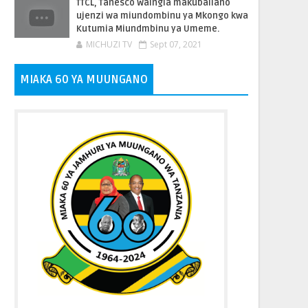
TTCL, Tanesco Waingia makubaliano
ujenzi wa miundombinu ya Mkongo kwa
Kutumia Miundmbinu ya Umeme.
MICHUZI TV
Sept 07, 2021
MIAKA 60 YA MUUNGANO