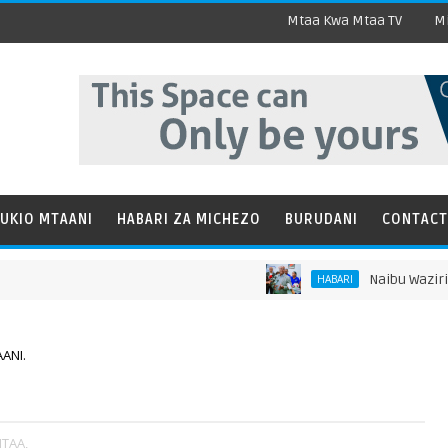
Mtaa Kwa Mtaa TV
Mi
UKIO MTAANI
HABARI ZA MICHEZO
BURUDANI
CONTACT
Naibu Waziri Londo
HABARI
ANI.
TAA,