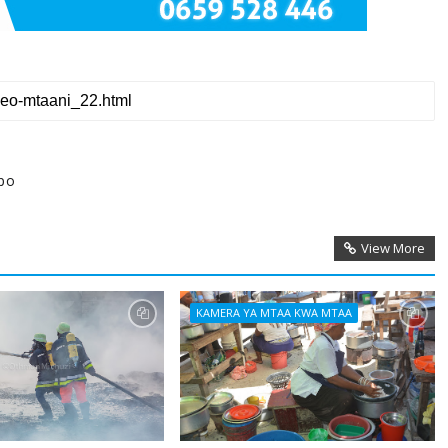
po
View More
KAMERA YA MTAA KWA MTAA