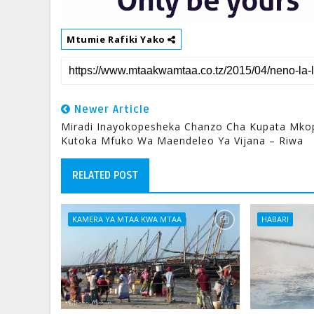
Mtumie Rafiki Yako
Newer Article
Miradi Inayokopesheka Chanzo Cha Kupata Mko
Kutoka Mfuko Wa Maendeleo Ya Vijana – Riwa
RELATED POST
KAMERA YA MTAA KWA MTAA
HABARI