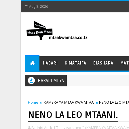
Aug 8, 2026
HABARI
KIMATAIFA
BIASHARA
MAT
HABARI MPYA
Home
KAMERA YA MTAA KWA MTAA
NENO LA LEO MTA
NENO LA LEO MTAANI.
Fadhiri Atick
11 years ago
KAMERA YA MTAA KWA M