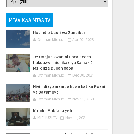
MTAA KWA MTAA TV
Huu ndio Uzuri wa Zanzibar
Othman Michuzi
Apr 02, 2023
Je! Unajua kwanini Coco Beach
hakuuzwi mishikaki ya Samaki?
Msikilize Dullah hapa
Othman Michuzi
Dec 30, 2021
Hivi ndivyo mambo huwa katika Pwani
ya Bagamoyo
Othman Michuzi
Nov 11, 2021
Kutoka Maktaba yetu
MICHUZI TV
Nov 11, 2021