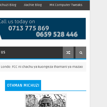
chuzi Blog
Jiachie Blog
MK Computer Tweaks
 US
: FCC ni chachu ya kuongeza thamani ya mazao
"
HABARI
OTHMAN MICHUZI