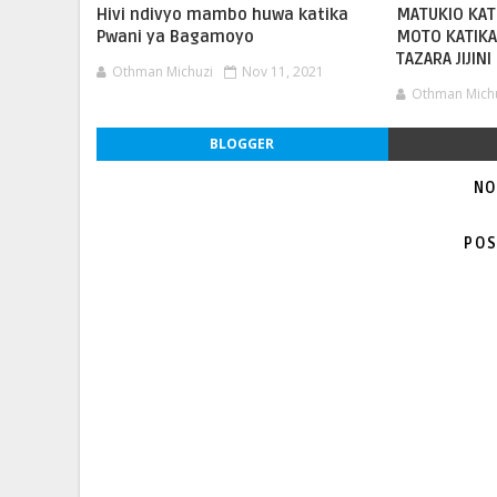
Hivi ndivyo mambo huwa katika
MATUKIO KATI
Pwani ya Bagamoyo
MOTO KATIKA
TAZARA JIJINI
Othman Michuzi
Nov 11, 2021
Othman Mich
BLOGGER
NO
POS