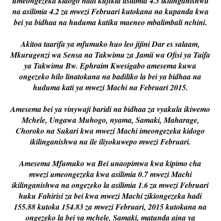
umeongezeka kidogo hadi kufikia asilimia 4.3 ikilinganishwa
na asilimia 4.2 za mwezi Februari kutokana na kupanda kwa
bei ya bidhaa na huduma katika maeneo mbalimbali nchini.
Akitoa taarifa ya mfumuko huo leo jijini Dar es salaam,
Mkurugenzi wa Sensa na Takwimu za Jamii wa Ofisi ya Taifa
ya Takwimu Bw. Ephraim Kwesigabo amesema kuwa
ongezeko hilo linatokana na badiliko la bei ya bidhaa na
huduma kati ya mwezi Machi na Februari 2015.
Amesema bei ya vinywaji baridi na bidhaa za vyakula ikiwemo
Mchele, Ungawa Muhogo, nyama, Samaki, Maharage,
Choroko na Sukari kwa mwezi Machi imeongezeka kidogo
ikilinganishwa na ile iliyokuwepo mwezi Februari.
Amesema Mfumuko wa Bei unaopimwa kwa kipimo cha
mwezi umeongezeka kwa asilimia 0.7 mwezi Machi
ikilinganishwa na ongezeko la asilimia 1.6 za mwezi Februari
huku Fahirisi za bei kwa mwezi Machi zikiongezeka hadi
155.88 kutoka 154.83 za mwezi Februari, 2015 kutokana na
ongezeko la bei ya mchele, Samaki, matunda aina ya