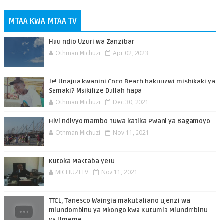
MTAA KWA MTAA TV
Huu ndio Uzuri wa Zanzibar
Othman Michuzi
Apr 02, 2023
Je! Unajua kwanini Coco Beach hakuuzwi mishikaki ya
Samaki? Msikilize Dullah hapa
Othman Michuzi
Dec 30, 2021
Hivi ndivyo mambo huwa katika Pwani ya Bagamoyo
Othman Michuzi
Nov 11, 2021
Kutoka Maktaba yetu
MICHUZI TV
Nov 11, 2021
TTCL, Tanesco Waingia makubaliano ujenzi wa
miundombinu ya Mkongo kwa Kutumia Miundmbinu
ya Umeme.