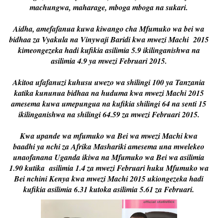
machungwa, maharage, mboga mboga na sukari.
Aidha, amefafanua kuwa kiwango cha Mfumuko wa bei wa
bidhaa za Vyakula na Vinywaji Baridi kwa mwezi Machi 2015
kimeongezeka hadi kufikia asilimia 5.9 ikilinganishwa na
asilimia 4.9 ya mwezi Februari 2015.
Akitoa ufafanuzi kuhusu uwezo wa shilingi 100 ya Tanzania
katika kununua bidhaa na huduma kwa mwezi Machi 2015
amesema kuwa umepungua na kufikia shilingi 64 na senti 15
ikilinganishwa na shilingi 64.59 za mwezi Februari 2015.
Kwa upande wa mfumuko wa Bei wa mwezi Machi kwa
baadhi ya nchi za Afrika Mashariki amesema una mwelekeo
unaofanana Uganda ikiwa na Mfumuko wa Bei wa asilimia
1.90 kutika asilimia 1.4 za mwezi Februari huku Mfumuko wa
Bei nchini Kenya kwa mwezi Machi 2015 ukiongezeka hadi
kufikia asilimia 6.31 kutoka asilimia 5.61 za Februari.