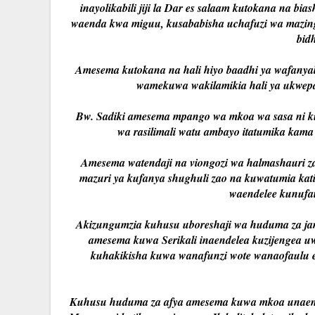
inayolikabili jiji la Dar es salaam kutokana na b
waenda kwa miguu, kusababisha uchafuzi wa mazin
bid
Amesema kutokana na hali hiyo baadhi ya wafanyabi
wamekuwa wakilamikia hali ya ukwepa
Bw. Sadiki amesema mpango wa mkoa wa sasa ni k
wa rasilimali watu ambayo itatumika kama
Amesema watendaji na viongozi wa halmashauri 
mazuri ya kufanya shughuli zao na kuwatumia katik
waendelee kunufa
Akizungumzia kuhusu uboreshaji wa huduma za jamii
amesema kuwa Serikali inaendelea kuzijengea 
kuhakikisha kuwa wanafunzi wote wanaofaulu e
Kuhusu huduma za afya amesema kuwa mkoa unaendel