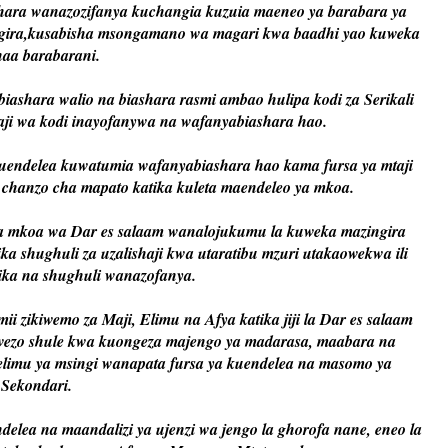
iashara wanazozifanya kuchangia kuzuia maeneo ya barabara ya
gira,kusabisha msongamano wa magari kwa baadhi yao kuweka
haa barabarani.
ashara walio na biashara rasmi ambao hulipa kodi za Serikali
ji wa kodi inayofanywa na wafanyabiashara hao.
uendelea kuwatumia wafanyabiashara hao kama fursa ya mtaji
 chanzo cha mapato katika kuleta maendeleo ya mkoa.
za mkoa wa Dar es salaam wanalojukumu la kuweka mazingira
a shughuli za uzalishaji kwa utaratibu mzuri utakaowekwa ili
ika na shughuli wanazofanya.
 zikiwemo za Maji, Elimu na Afya katika jiji la Dar es salaam
uwezo shule kwa kuongeza majengo ya madarasa, maabara na
limu ya msingi wanapata fursa ya kuendelea na masomo ya
Sekondari.
ea na maandalizi ya ujenzi wa jengo la ghorofa nane, eneo la