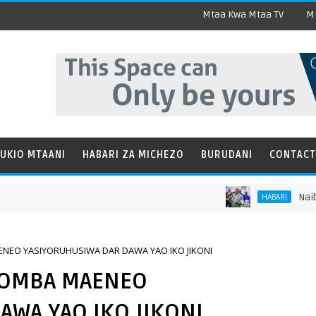
Mtaa Kwa Mtaa TV
Mi
UKIO MTAANI
HABARI ZA MICHEZO
BURUDANI
CONTACT
Naibu Wazi
HABARI
EO YASIYORUHUSIWA DAR DAWA YAO IKO JIKONI
 OMBA MAENEO
AWA YAO IKO JIKONI