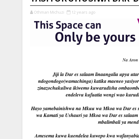
Othman Michuzi
12 years ago
Na Aron
Jiji la Dar es salaam linaangalia upya 
ndogondogo(wamachinga) katika maeneo yasiyoruhu
zinazochukuliwa ikiwemo kuwarudisha ombaomba
endelevu kufuatia wengi wao kurud
Hayo yamebainishwa na Mkuu wa Mkoa wa Dar es sa
wa Kamati ya Ushauri ya Mkoa wa Dar es salaam (R
mbalimbali ya mendel
Amesema kuwa kuendelea kuwepo kwa wafanyabias