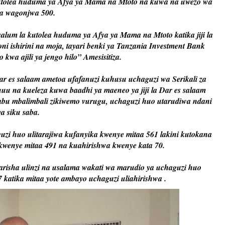
 kutolea huduma ya Afya ya Mama na Mtoto na kuwa na uwezo wa
za wagonjwa 500.
alum la kutolea huduma ya Afya ya Mama na Mtoto katika jiji la
ioni ishirini na moja, tayari benki ya Tanzania Investment Bank
kwa ajili ya jengo hilo” Amesisitiza.
r es salaam ametoa ufafanuzi kuhusu uchaguzi wa Serikali za
u na kueleza kuwa baadhi ya maeneo ya jiji la Dar es salaam
abu mbalimbali zikiwemo vurugu, uchaguzi huo utarudiwa ndani
ya siku saba.
zi huo ulitarajiwa kufanyika kwenye mitaa 561 lakini kutokana
kwenye mitaa 491 na kuahirishwa kwenye kata 70.
marisha ulinzi na usalama wakati wa marudio ya uchaguzi huo
 katika mitaa yote ambayo uchaguzi uliahirishwa .