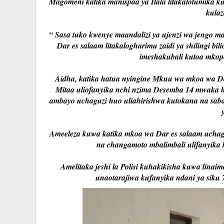
Magomeni katika manispaa ya Ilala litakalotumika
kula
“ Sasa tuko kwenye maandalizi ya ujenzi wa jengo ma
Dar es salaam litakalogharimu zaidi ya shilingi bil
imeshakubali kutoa mkopo 
Aidha, katika hatua nyingine Mkuu wa mkoa wa Da
Mitaa uliofanyika nchi nzima Desemba 14 mwaka hu
ambayo uchaguzi huo uliahirishwa kutokana na sab
Ameeleza kuwa katika mkoa wa Dar es salaam uchagu
na changamoto mbalimbali ulifanyika 
Amelitaka jeshi la Polisi kuhakikisha kuwa linai
unaotarajiwa kufanyika ndani ya siku 7