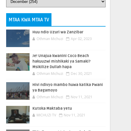
MTAA KWA MTAA TV
Huu ndio Uzuri wa Zanzibar
Othman Michuzi
Apr 02, 2023
Je! Unajua kwanini Coco Beach
hakuuzwi mishikaki ya Samaki?
Msikilize Dullah hapa
Othman Michuzi
Dec 30, 2021
Hivi ndivyo mambo huwa katika Pwani
ya Bagamoyo
Othman Michuzi
Nov 11, 2021
Kutoka Maktaba yetu
MICHUZI TV
Nov 11, 2021