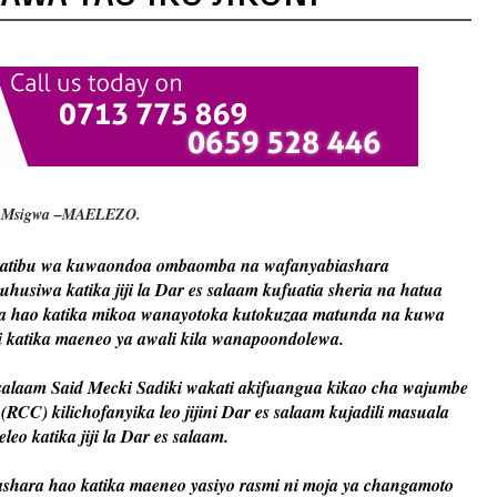
 Msigwa –MAELEZO.
utaratibu wa kuwaondoa ombaomba na wafanyabiashara
siwa katika jiji la Dar es salaam kufuatia sheria na hatua
 hao katika mikoa wanayotoka kutokuzaa matunda na kuwa
i katika maeneo ya awali kila wanapoondolewa.
laam Said Mecki Sadiki wakati akifuangua kikao cha wajumbe
CC) kilichofanyika leo jijini Dar es salaam kujadili masuala
eo katika jiji la Dar es salaam.
hara hao katika maeneo yasiyo rasmi ni moja ya changamoto