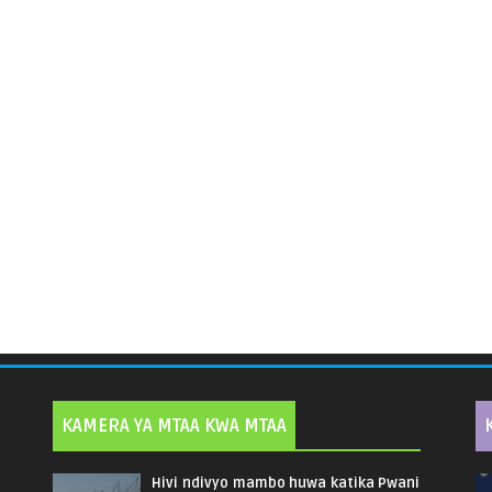
KAMERA YA MTAA KWA MTAA
Hivi ndivyo mambo huwa katika Pwani