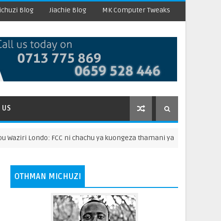
chuzi Blog
Jiachie Blog
MK Computer Tweaks
 US
ri Londo: FCC ni chachu ya kuongeza thamani ya mazao
HA
OTHMAN MICHUZI