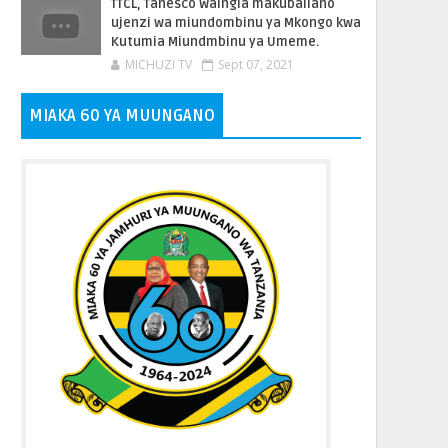
TTCL, Tanesco Waingia makubaliano
ujenzi wa miundombinu ya Mkongo kwa
Kutumia Miundmbinu ya Umeme.
MICHUZI TV
Sept 07, 2021
MIAKA 60 YA MUUNGANO