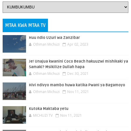
MTAA KWA MTAA TV
Huu ndio Uzuri wa Zanzibar
Othman Michuzi
Apr 02, 2023
Je! Unajua kwanini Coco Beach hakuuzwi mishikaki ya
Samaki? Msikilize Dullah hapa
Othman Michuzi
Dec 30, 2021
Hivi ndivyo mambo huwa katika Pwani ya Bagamoyo
Othman Michuzi
Nov 11, 2021
Kutoka Maktaba yetu
MICHUZI TV
Nov 11, 2021