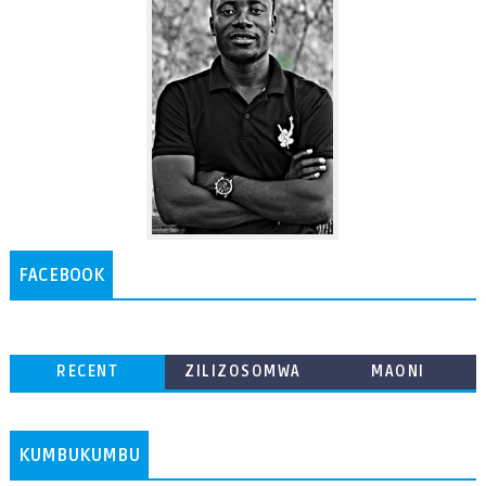
FACEBOOK
RECENT
ZILIZOSOMWA
MAONI
ZAIDI
KUMBUKUMBU