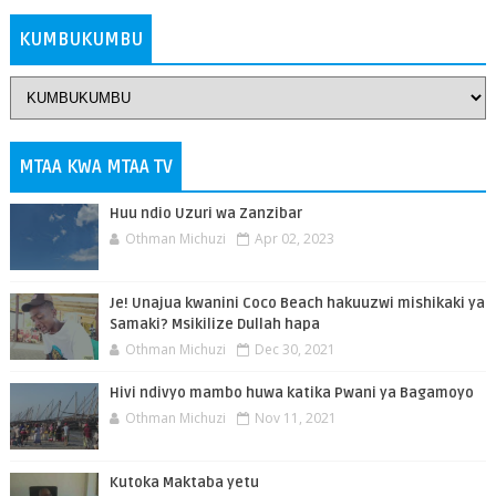
KUMBUKUMBU
MTAA KWA MTAA TV
Huu ndio Uzuri wa Zanzibar
Othman Michuzi
Apr 02, 2023
Je! Unajua kwanini Coco Beach hakuuzwi mishikaki ya
Samaki? Msikilize Dullah hapa
Othman Michuzi
Dec 30, 2021
Hivi ndivyo mambo huwa katika Pwani ya Bagamoyo
Othman Michuzi
Nov 11, 2021
Kutoka Maktaba yetu