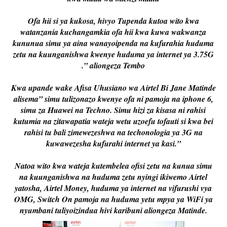
Ofa hii si ya kukosa, hivyo Tupenda kutoa wito kwa
watanzania kuchangamkia ofa hii kwa kuwa wakwanza
kununua simu ya aina wanayoipenda na kufurahia huduma
zetu na kuunganishwa kwenye huduma ya internet ya 3.75G
.” aliongeza Tembo
Kwa upande wake Afisa Uhusiano wa Airtel Bi Jane Matinde
alisema” simu tulizonazo kwenye ofa ni pamoja na iphone 6,
simu za Huawei na Techno. Simu hizi za kisasa ni rahisi
kutumia na zitawapatia wateja wetu uzoefu tofauti si kwa bei
rahisi tu bali zimewezeshwa na techonologia ya 3G na
kuwawezesha kufurahi internet ya kasi.”
Natoa wito kwa wateja kutembelea ofisi zetu na kunua simu
na kuunganishwa na huduma zetu nyingi ikiwemo Airtel
yatosha, Airtel Money, huduma ya internet na vifurushi vya
OMG, Switch On pamoja na huduma yetu mpya ya WiFi ya
nyumbani tuliyoizindua hivi karibuni aliongeza Matinde.