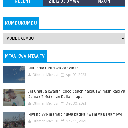
RECENT
ZILIZOSOMWA
MAONI
ZAIDI
KUMBUKUMBU
MTAA KWA MTAA TV
Huu ndio Uzuri wa Zanzibar
Othman Michuzi
Apr 02, 2023
Je! Unajua kwanini Coco Beach hakuuzwi mishikaki ya
Samaki? Msikilize Dullah hapa
Othman Michuzi
Dec 30, 2021
Hivi ndivyo mambo huwa katika Pwani ya Bagamoyo
Othman Michuzi
Nov 11, 2021