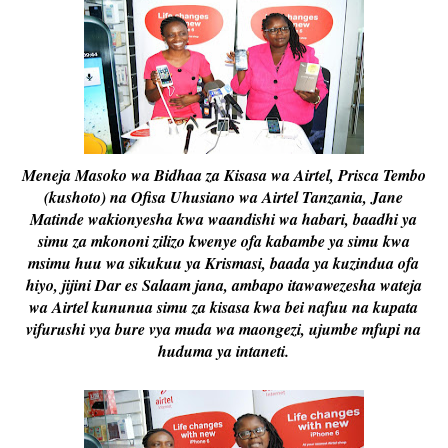
Meneja Masoko wa Bidhaa za Kisasa wa Airtel, Prisca Tembo
(kushoto) na Ofisa Uhusiano wa Airtel Tanzania, Jane
Matinde wakionyesha kwa waandishi wa habari, baadhi ya
simu za mkononi zilizo kwenye ofa kabambe ya simu kwa
msimu huu wa sikukuu ya Krismasi, baada ya kuzindua ofa
hiyo, jijini Dar es Salaam jana, ambapo itawawezesha wateja
wa Airtel kununua simu za kisasa kwa bei nafuu na kupata
vifurushi vya bure vya muda wa maongezi, ujumbe mfupi na
huduma ya intaneti.