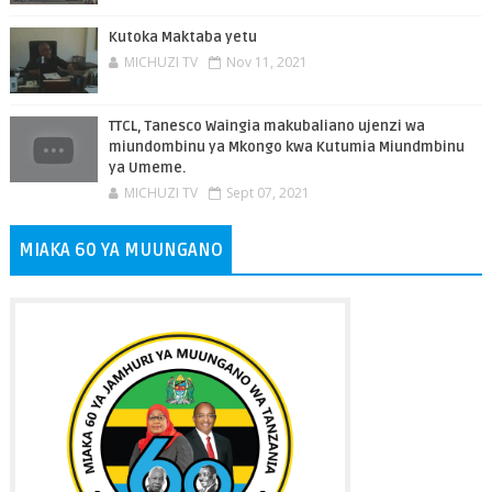
Kutoka Maktaba yetu
MICHUZI TV
Nov 11, 2021
TTCL, Tanesco Waingia makubaliano ujenzi wa
miundombinu ya Mkongo kwa Kutumia Miundmbinu
ya Umeme.
MICHUZI TV
Sept 07, 2021
MIAKA 60 YA MUUNGANO