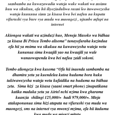
sambamba na kuwazawadia wateja wake wakati wa msimu
huu wa sikukuu, ofa hii iliyozinduliwa rasmi leo itawawezesha
wateja kununua simu za kisasa kwa bei nafuu na kupata
vifurushi vya bure vya muda wa maongezi , ujumbe mfupi na
internet
Akiongea wakati wa uzinduzi huo, Meneja Masoko wa bidhaa
za kisasa Bi Prisca Tembo alisema” tunayofuraha kuzindua
ofa hii ya msimu wa sikukuu na kuwawezesha wateja wetu
kununua simu kwaajili yao na kwaajili ya wale
wanaowapenda kwa bei nafuu zaidi sokoni.
Tembo aliongeza kwa kusema “Ofa hii inaenda sambamba na
dhamira yetu ya kuendelea kutoa huduma bora huku
tukiwawezesha wateja wetu kufaidika na huduma na bidhaa
zetu. Simu hizi za kisasa (yaani smart phone) zinapatikana
katika maduka yetu ya Airtel nchi nzima kwa gharama
kuanzia shilingi 125,000/= hadi 979,000/=. Mteja
atakaponunua simu hizi atapata na vifurushi vya muda wa
maongezi, sms na internet vya mwenzi mzima, ofa hii itadumu
kwa muda wa mienzi mitatu