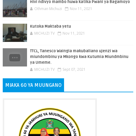
Hivi ndivyo mambo huwa katika Pwani ya Bagamoyo
Othman Michuzi
Nov 11, 2021
Kutoka Maktaba yetu
MICHUZI TV
Nov 11, 2021
TTCL, Tanesco Waingia makubaliano ujenzi wa
miundombinu ya Mkongo kwa Kutumia Miundmbinu
ya Umeme.
MICHUZI TV
Sept 07, 2021
MIAKA 60 YA MUUNGANO