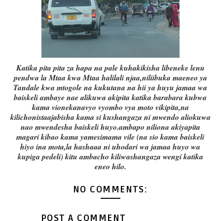
Katika pita pita za hapa na pale kuhakikisha libeneke lenu
pendwa la Mtaa kwa Mtaa halilali njaa,niliibuka maeneo ya
Tandale kwa mtogole na kukutana na hii ya huyu jamaa wa
baiskeli ambaye nae alikuwa akipita katika barabara kubwa
kama vionekanavyo vyombo vya moto vikipita,na
kilichonistaajabisha kama si kushangaza ni mwendo aliokuwa
nao mwendesha baiskeli huyo.ambapo niliona akiyapita
magari kibao kama yamesimama vile (na sio kama baiskeli
hiyo ina mota,la hashaaa ni uhodari wa jamaa huyo wa
kupiga pedeli) kitu ambacho kiliwashangaza wengi katika
eneo hilo.
NO COMMENTS:
POST A COMMENT