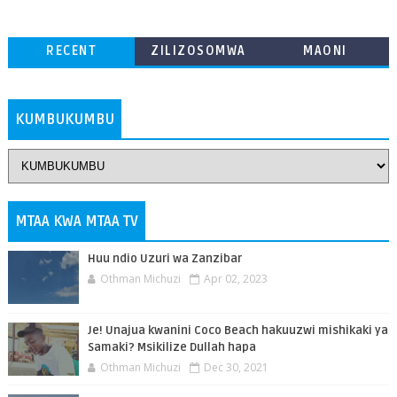
RECENT
ZILIZOSOMWA
MAONI
ZAIDI
KUMBUKUMBU
MTAA KWA MTAA TV
Huu ndio Uzuri wa Zanzibar
Othman Michuzi
Apr 02, 2023
Je! Unajua kwanini Coco Beach hakuuzwi mishikaki ya
Samaki? Msikilize Dullah hapa
Othman Michuzi
Dec 30, 2021