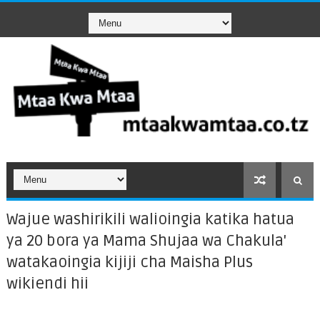
Wajue washirikili walioingia katika hatua
ya 20 bora ya Mama Shujaa wa Chakula'
watakaoingia kijiji cha Maisha Plus
wikiendi hii