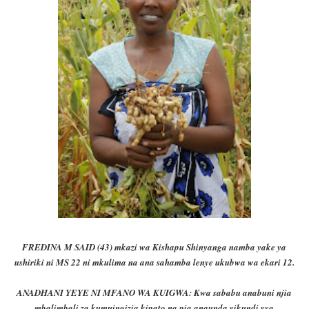
FREDINA M SAID (43) mkazi wa Kishapu Shinyanga namba yake ya
ushiriki ni MS 22 ni mkulima na ana sahamba lenye ukubwa wa ekari 12.
ANADHANI YEYE NI MFANO WA KUIGWA: Kwa sababu anabuni njia
mbalimbali za kumuingizia kipato na pia anaunda vikundi vya