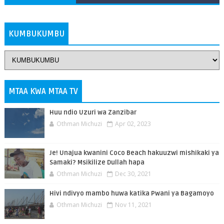
ZAIDI
KUMBUKUMBU
MTAA KWA MTAA TV
Huu ndio Uzuri wa Zanzibar
Othman Michuzi
Apr 02, 2023
Je! Unajua kwanini Coco Beach hakuuzwi mishikaki ya
Samaki? Msikilize Dullah hapa
Othman Michuzi
Dec 30, 2021
Hivi ndivyo mambo huwa katika Pwani ya Bagamoyo
Othman Michuzi
Nov 11, 2021