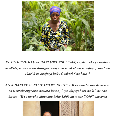
KURUTHUMU RAMADHANI MWENGELE (48) namba yake ya ushiriki
ni MS27, ni mkazi wa Korogwe Tanga na ni mkulima na mfugaji analima
ekari 6 na anafuga kuku 6, mbuzi 6 na bata 4.
ANADHANI YEYE NI MFANO WA KUIGWA: Kwa sababu anashirikiana
na wenzakekupeana mawazo kwa ajili ya ufugaji bora na kilimo cha
kisasa. "Kwa mwaka nin
avuna hoho 8,000 na tango 7,000" anasema