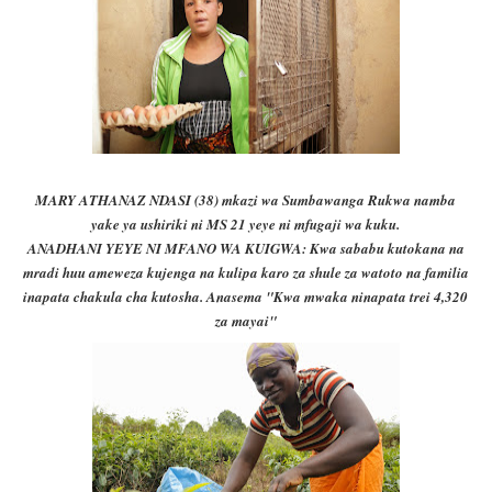
MARY ATHANAZ NDASI (38) mkazi wa Sumbawanga Rukwa namba
yake ya ushiriki ni MS 21 yeye ni mfugaji wa kuku.
ANADHANI YEYE NI MFANO WA KUIGWA: Kwa sababu kutokana na
mradi huu ameweza kujenga na kulipa karo za shule za watoto na familia
inapata chakula cha kutosha.
Anasema "Kwa mwaka ninapata trei 4,320
za m
ayai"