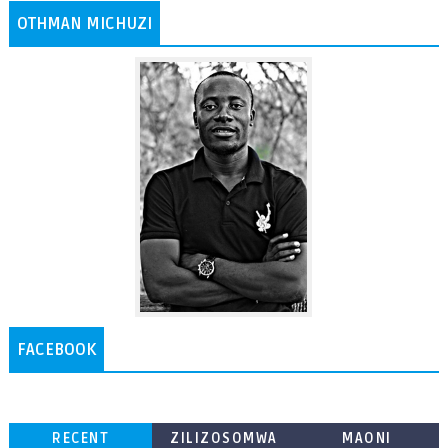
OTHMAN MICHUZI
FACEBOOK
RECENT
ZILIZOSOMWA
MAONI