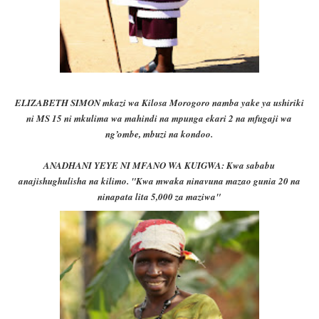
ELIZABETH SIMON mkazi wa Kilosa Morogoro namba yake ya ushiriki
ni MS 15 ni mkulima wa mahindi na mpunga ekari 2 na mfugaji wa
ng’ombe, mbuzi na kondoo.
ANADHANI YEYE NI MFANO WA KUIGWA: Kwa sababu
anajishughulisha na kilimo. "
Kwa mwaka ninavuna mazao gunia 20 na
ninapata lita 5,000 za maziwa"