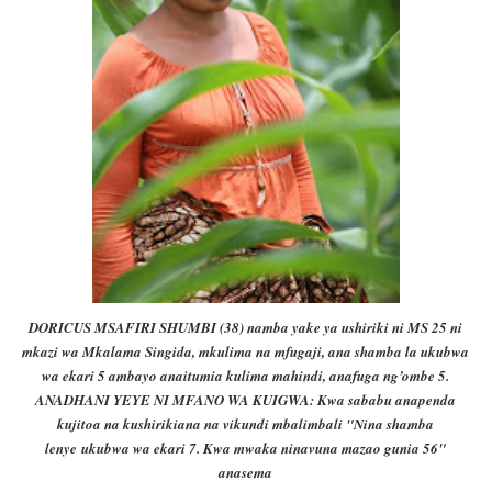
DORICUS MSAFIRI SHUMBI (38) namba yake ya ushiriki ni MS 25 ni
mkazi wa Mkalama Singida, mkulima na mfugaji, ana shamba la ukubwa
wa ekari 5 ambayo anaitumia kulima mahindi, anafuga ng’ombe 5.
ANADHANI YEYE NI MFANO WA KUIGWA: Kwa sababu anapenda
kujitoa na kushirikiana na vikundi mbalimbali "
Nina shamba
lenye
ukubwa wa ekari 7. Kwa mwaka ninavuna mazao gunia 56"
anasema