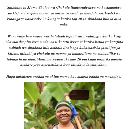
Shindano la Mama Shujaa wa Chakula linaloendeshwa na kusimamiwa
na Oxfam limefikia tamati ya hatua ya awali ya kutafuta washindi kwa
kutangaza wanawake 20 kuingia katika top 20 ya shindano hilo la aina
yake.
Wanawake hao wenye wasifu tofauti tofauti sasa wataingia katika kijiji
cha maisha plus kwa muda wa wiki tatu ikiwa ni katika hatua ya kutafuta
mshindi wa shindano hilo ambalo linalenga kuhamasisha jamii juu ya
kilimo, hifadhi ya chakula na namna ya kukabiliana na mabadiliko ya
tabianchi na njaa. Mbali na wanawake hao 20 pia kuna mshiriki mmoja
ambaye yeye amepatikana kwa shindano la mtandaoni.
Hapa nakuletea orodha ya akina mama hao mmoja baada ya mwingine.