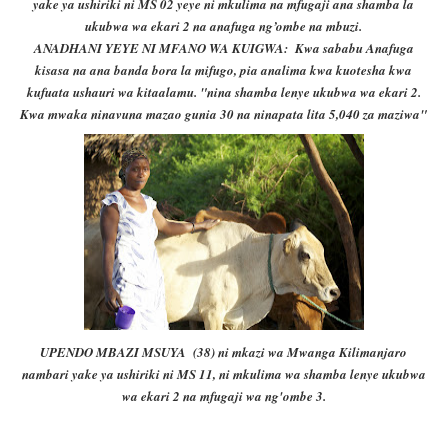
yake ya ushiriki ni MS 02 yeye ni mkulima na mfugaji ana shamba la
ukubwa wa ekari 2 na anafuga ng’ombe na mbuzi.
ANADHANI YEYE NI MFANO WA KUIGWA: Kwa sababu Anafuga
kisasa na ana banda bora la mifugo, pia analima kwa kuotesha kwa
kufuata ushauri wa kitaalamu. "nina sha
mba lenye ukubwa wa ekari 2.
Kwa mwaka ninavuna mazao gunia 30 na ninapata lita 5,040 za maziwa"
UPENDO MBAZI MSUYA (38) ni mkazi wa Mwanga Kilimanjaro
nambari yake ya ushiriki ni MS 11, ni mkulima wa shamba lenye ukubwa
wa ekari 2 na mfugaji wa ng'ombe 3.