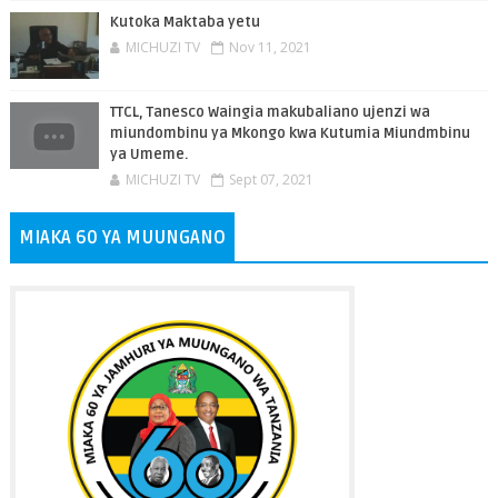
Kutoka Maktaba yetu
MICHUZI TV
Nov 11, 2021
TTCL, Tanesco Waingia makubaliano ujenzi wa
miundombinu ya Mkongo kwa Kutumia Miundmbinu
ya Umeme.
MICHUZI TV
Sept 07, 2021
MIAKA 60 YA MUUNGANO