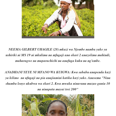
NEEMA GILBERT UHAGILE (28) mkazi wa Njombe namba yake ya
ushiriki ni MS 19 ni mkulima na mfugaji ana ekari 2 anazolima mahindi,
maharagwe na maparachichi na anafuga kuku na ng’ombe.
ANADHANI YEYE NI MFANO WA KUIGWA: Kwa sababu anapenda kazi
ya kilimo na ufugaji na pia anajiamini katika kazi yake.
Anasema "Nina
shamba lenye u
kubwa wa ekari 2. Kwa mwaka ninavuna mazao gunia 10
na ninapata mayai trei 200"