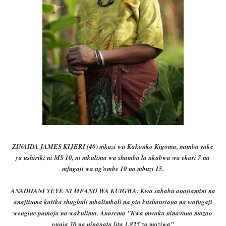
ZINAIDA JAMES KIJERI (40) mkazi wa Kakonko Kigoma, namba yake
ya ushiriki ni MS 10, ni mkulima wa shamba la ukubwa wa ekari 7 na
mfugaji wa ng’ombe 10 na mbuzi 15.
ANADHANI YEYE NI MFANO WA KUIGWA: Kwa sababu anajiamini na
anajituma katika shughuli mbalimbali na pia kushauriana na wafugaji
wengine pamoja na wakulima.
Anasema "
Kwa mwaka ninavuna mazao
gunia 30 na ninapata lita 1,825 za maziwa"