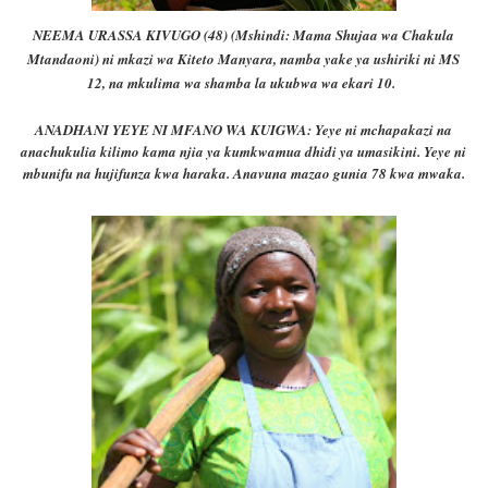
NEEMA URASSA KIVUGO (48) (Mshindi: Mama Shujaa wa Chakula
Mtandaoni) ni mkazi wa Kiteto Manyara, namba yake ya ushiriki ni MS
12, na mkulima wa shamba la ukubwa wa ekari 10.
ANADHANI YEYE NI MFANO WA KUIGWA: Yeye ni mchapakazi na
anachukulia kilimo kama njia ya kumkwamua dhidi ya umasikini. Yeye ni
mbunifu na hujifunza kwa haraka.
Anavuna mazao gunia 78 kwa mwaka.