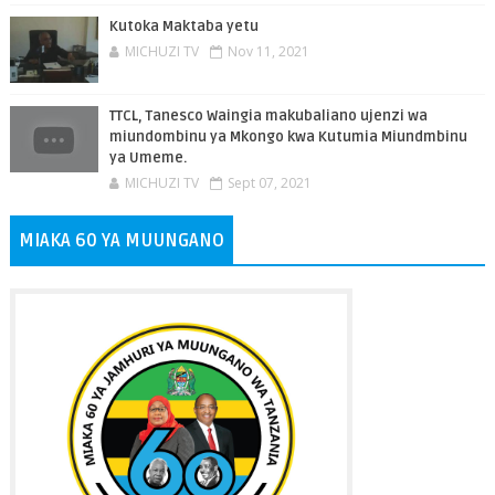
Kutoka Maktaba yetu
MICHUZI TV
Nov 11, 2021
TTCL, Tanesco Waingia makubaliano ujenzi wa
miundombinu ya Mkongo kwa Kutumia Miundmbinu
ya Umeme.
MICHUZI TV
Sept 07, 2021
MIAKA 60 YA MUUNGANO