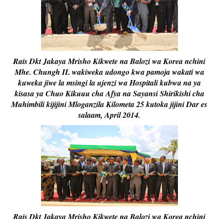
Rais Dkt Jakaya Mrisho Kikwete na Balozi wa Korea nchini
Mhe. Chungh IL wakiweka udongo kwa pamoja wakati wa
kuweka jiwe la msingi la ujenzi wa Hospitali kubwa na ya
kisasa ya Chuo Kikuuu cha Afya na Sayansi Shirikishi cha
Muhimbili kijijini Mloganzila Kilometa 25 kutoka jijini Dar es
salaam, April 2014.
Rais Dkt Jakaya Mrisho Kikwete na Balozi wa Korea nchini