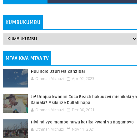
ZAIDI
KUMBUKUMBU
MTAA KWA MTAA TV
Huu ndio Uzuri wa Zanzibar
Othman Michuzi
Apr 02, 2023
Je! Unajua kwanini Coco Beach hakuuzwi mishikaki ya
Samaki? Msikilize Dullah hapa
Othman Michuzi
Dec 30, 2021
Hivi ndivyo mambo huwa katika Pwani ya Bagamoyo
Othman Michuzi
Nov 11, 2021