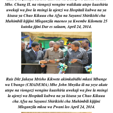
Mhe. Chung IL na viongozi wengine wakikata utepe kuashiria
uwekaji wa jiwe la msingi la ujenzi wa Hospitali kubwa na ya
kisasa ya Chuo Kikuuu cha Afya na Sayansi Shirikishi cha
Muhimbili kijijini Mloganzila maeneo ya Kwembe Kilometa 25
kutoka jijini Dar es salaam, April 24, 2014.
Rais Dkt Jakaya Mrisho Kikwete akimkabidhi mkasi Mbunge
wa Ubungo (CHADEMA) Mhe John Mnyika ili na yeye akate
utepe na viongozi wengine kuashiria uwekaji wa jiwe la msingi
la ujenzi wa Hospitali kubwa na ya kisasa ya Chuo Kikuuu
cha Afya na Sayansi Shirikishi cha Muhimbili kijijini
Mloganzila mkoa wa Pwani leo April 24, 2014.