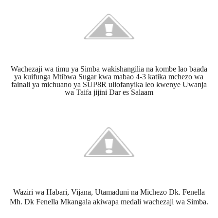
Wachezaji wa timu ya Simba wakishangilia na kombe lao baada
ya kuifunga Mtibwa Sugar kwa mabao 4-3 katika mchezo wa
fainali ya
michuano ya SUP8R uliofanyika leo kwenye Uwanja
wa Taifa jijini Dar es Salaam
Waziri wa Habari, Vijana, Utamaduni na Michezo Dk. Fenella
Mh. Dk Fenella Mkangala akiwapa medali wachezaji wa Simba.