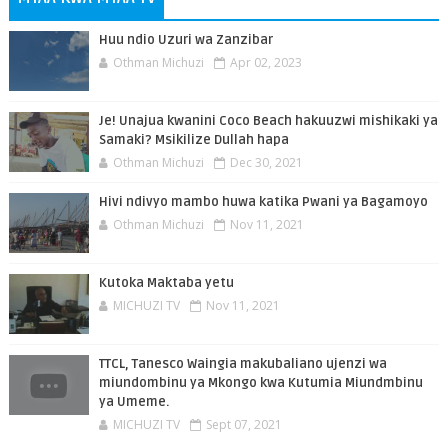
Huu ndio Uzuri wa Zanzibar
Othman Michuzi
Apr 02, 2023
Je! Unajua kwanini Coco Beach hakuuzwi mishikaki ya
Samaki? Msikilize Dullah hapa
Othman Michuzi
Dec 30, 2021
Hivi ndivyo mambo huwa katika Pwani ya Bagamoyo
Othman Michuzi
Nov 11, 2021
Kutoka Maktaba yetu
MICHUZI TV
Nov 11, 2021
TTCL, Tanesco Waingia makubaliano ujenzi wa
miundombinu ya Mkongo kwa Kutumia Miundmbinu
ya Umeme.
MICHUZI TV
Sept 07, 2021