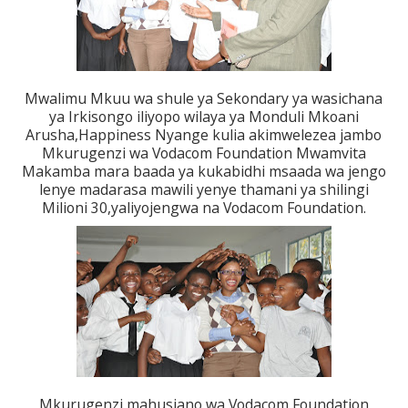
Mwalimu Mkuu wa shule ya Sekondary ya wasichana
ya Irkisongo iliyopo wilaya ya Monduli Mkoani
Arusha,Happiness Nyange kulia akimwelezea jambo
Mkurugenzi wa Vodacom Foundation Mwamvita
Makamba mara baada ya kukabidhi msaada wa jengo
lenye madarasa mawili yenye thamani ya shilingi
Milioni 30,yaliyojengwa na Vodacom Foundation.
Mkurugenzi mahusiano wa Vodacom Foundation