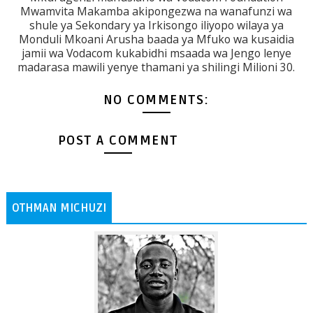
Mwamvita Makamba akipongezwa na wanafunzi wa
shule ya Sekondary ya Irkisongo iliyopo wilaya ya
Monduli Mkoani Arusha baada ya Mfuko wa kusaidia
jamii wa Vodacom kukabidhi msaada wa Jengo lenye
madarasa mawili yenye thamani ya shilingi Milioni 30.
NO COMMENTS:
POST A COMMENT
OTHMAN MICHUZI