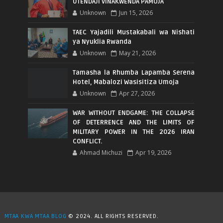
UTENDAJI VINAKWENDA PAMOJA
Unknown
Jun 15, 2026
TAEC Yajadili Mustakabali wa Nishati
ya Nyuklia Rwanda
Unknown
May 21, 2026
Tamasha la Rhumba Lapamba Serena
Hotel, Mabalozi Wasisitiza Umoja
Unknown
Apr 27, 2026
WAR WITHOUT ENDGAME: THE COLLAPSE
OF DETERRENCE AND THE LIMITS OF
MILITARY POWER IN THE 2026 IRAN
CONFLICT.
Ahmad Michuzi
Apr 19, 2026
MTAA KWA MTAA BLOG
© 2024. ALL RIGHTS RESERVED.