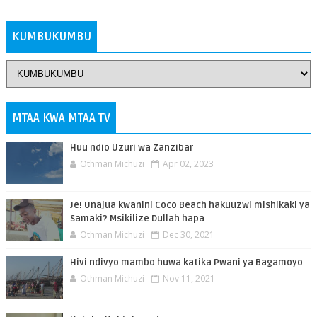
ZAIDI
KUMBUKUMBU
MTAA KWA MTAA TV
Huu ndio Uzuri wa Zanzibar
Othman Michuzi
Apr 02, 2023
Je! Unajua kwanini Coco Beach hakuuzwi mishikaki ya
Samaki? Msikilize Dullah hapa
Othman Michuzi
Dec 30, 2021
Hivi ndivyo mambo huwa katika Pwani ya Bagamoyo
Othman Michuzi
Nov 11, 2021