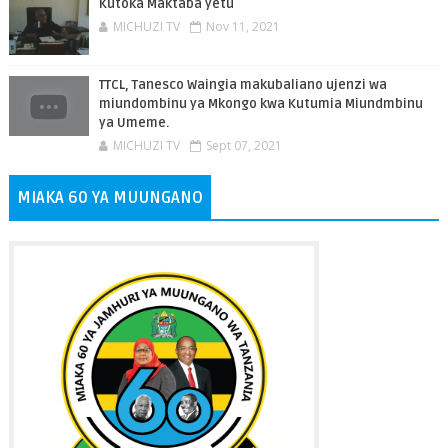
Kutoka Maktaba yetu
MICHUZI TV
Nov 11, 2021
TTCL, Tanesco Waingia makubaliano ujenzi wa
miundombinu ya Mkongo kwa Kutumia Miundmbinu
ya Umeme.
MICHUZI TV
Sept 07, 2021
MIAKA 60 YA MUUNGANO