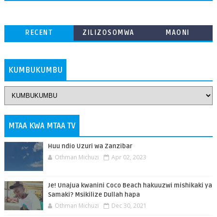
RECENT
ZILIZOSOMWA
MAONI
ZAIDI
KUMBUKUMBU
MTAA KWA MTAA TV
Huu ndio Uzuri wa Zanzibar
Othman Michuzi
Apr 02, 2023
Je! Unajua kwanini Coco Beach hakuuzwi mishikaki ya
Samaki? Msikilize Dullah hapa
Othman Michuzi
Dec 30, 2021