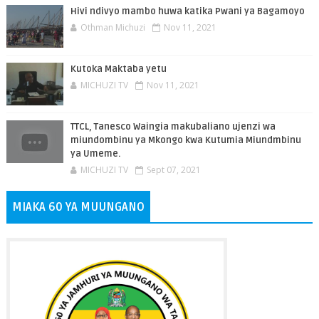
Hivi ndivyo mambo huwa katika Pwani ya Bagamoyo
Othman Michuzi
Nov 11, 2021
Kutoka Maktaba yetu
MICHUZI TV
Nov 11, 2021
TTCL, Tanesco Waingia makubaliano ujenzi wa
miundombinu ya Mkongo kwa Kutumia Miundmbinu
ya Umeme.
MICHUZI TV
Sept 07, 2021
MIAKA 60 YA MUUNGANO