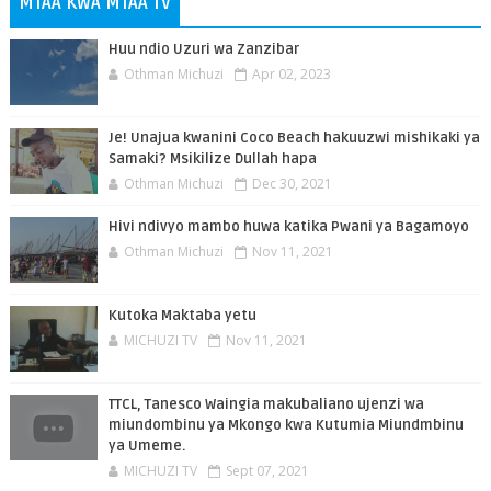
MTAA KWA MTAA TV
Huu ndio Uzuri wa Zanzibar
Othman Michuzi
Apr 02, 2023
Je! Unajua kwanini Coco Beach hakuuzwi mishikaki ya
Samaki? Msikilize Dullah hapa
Othman Michuzi
Dec 30, 2021
Hivi ndivyo mambo huwa katika Pwani ya Bagamoyo
Othman Michuzi
Nov 11, 2021
Kutoka Maktaba yetu
MICHUZI TV
Nov 11, 2021
TTCL, Tanesco Waingia makubaliano ujenzi wa
miundombinu ya Mkongo kwa Kutumia Miundmbinu
ya Umeme.
MICHUZI TV
Sept 07, 2021