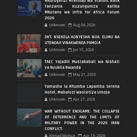
Mkurugenzi Mtendaji wa Stanbic Bank
Tanzania Kuzungumza katika
Mkutano wa Infra for Africa Forum
2026
Unknown
Aug 04, 2026
DKT. NSEKELA AONYESHA NJIA: ELIMU NA
UTENDAJI VINAKWENDA PAMOJA
Unknown
Jun 15, 2026
TAEC Yajadili Mustakabali wa Nishati
ya Nyuklia Rwanda
Unknown
May 21, 2026
Tamasha la Rhumba Lapamba Serena
Hotel, Mabalozi Wasisitiza Umoja
Unknown
Apr 27, 2026
WAR WITHOUT ENDGAME: THE COLLAPSE
OF DETERRENCE AND THE LIMITS OF
MILITARY POWER IN THE 2026 IRAN
CONFLICT.
Ahmad Michuzi
Apr 19, 2026