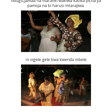
ndugu,jamaa na marafiki wakiwa katika picha ya
pamoja na bi harusi mtarajiwa.
ni vigele gele kwa kwenda mbele