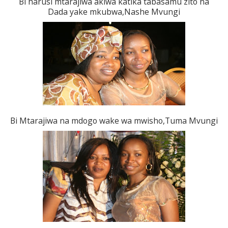
Bi harusi mtarajiwa akiwa katika tabasamu zito na
Dada yake mkubwa,Nashe Mvungi
Bi Mtarajiwa na mdogo wake wa mwisho,Tuma Mvungi