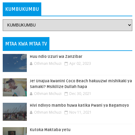
KUMBUKUMBU
MTAA KWA MTAA TV
Huu ndio Uzuri wa Zanzibar
Othman Michuzi
Apr 02, 2023
Je! Unajua kwanini Coco Beach hakuuzwi mishikaki ya
Samaki? Msikilize Dullah hapa
Othman Michuzi
Dec 30, 2021
Hivi ndivyo mambo huwa katika Pwani ya Bagamoyo
Othman Michuzi
Nov 11, 2021
Kutoka Maktaba yetu