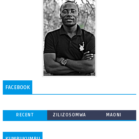
FACEBOOK
RECENT
ZILIZOSOMWA
MAONI
ZAIDI
KUMBUKUMBU