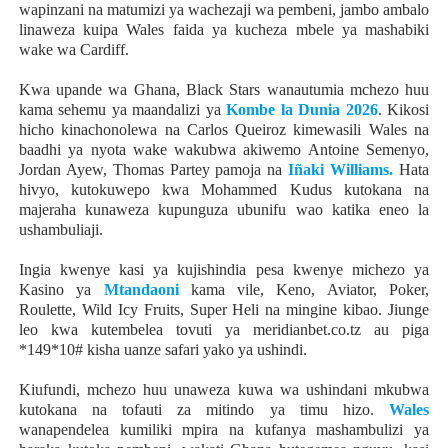
wapinzani na matumizi ya wachezaji wa pembeni, jambo ambalo
linaweza kuipa Wales faida ya kucheza mbele ya mashabiki
wake wa Cardiff.
Kwa upande wa Ghana, Black Stars wanautumia mchezo huu
kama sehemu ya maandalizi ya
Kombe la Dunia 2026
. Kikosi
hicho kinachonolewa na Carlos Queiroz kimewasili Wales na
baadhi ya nyota wake wakubwa akiwemo Antoine Semenyo,
Jordan Ayew, Thomas Partey pamoja na
Iñaki Williams.
Hata
hivyo, kutokuwepo kwa Mohammed Kudus kutokana na
majeraha kunaweza kupunguza ubunifu wao katika eneo la
ushambuliaji.
Ingia kwenye kasi ya kujishindia pesa kwenye michezo ya
Kasino ya
Mtandaoni
kama vile, Keno, Aviator, Poker,
Roulette, Wild Icy Fruits, Super Heli na mingine kibao. Jiunge
leo kwa kutembelea tovuti ya meridianbet.co.tz au piga
*149*10# kisha uanze safari yako ya ushindi.
Kiufundi, mchezo huu unaweza kuwa wa ushindani mkubwa
kutokana na tofauti za mitindo ya timu hizo.
Wales
wanapendelea kumiliki mpira na kufanya mashambulizi ya