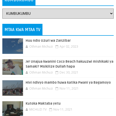
MTAA KWA MTAA TV
Huu ndio Uzuri wa Zanzibar
Othman Michuzi
Apr 02, 2023
Je! Unajua kwanini Coco Beach hakuuzwi mishikaki ya
Samaki? Msikilize Dullah hapa
Othman Michuzi
Dec 30, 2021
Hivi ndivyo mambo huwa katika Pwani ya Bagamoyo
Othman Michuzi
Nov 11, 2021
Kutoka Maktaba yetu
MICHUZI TV
Nov 11, 2021