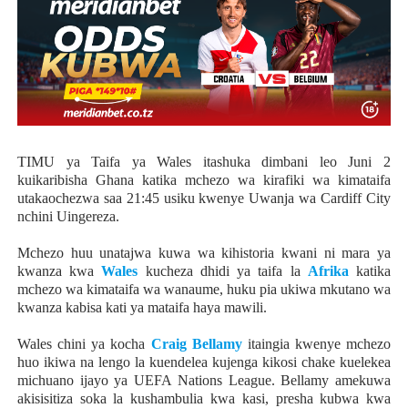
TIMU ya Taifa ya Wales itashuka dimbani leo Juni 2
kuikaribisha Ghana katika mchezo wa kirafiki wa kimataifa
utakaochezwa saa 21:45 usiku kwenye Uwanja wa Cardiff City
nchini Uingereza.
Mchezo huu unatajwa kuwa wa kihistoria kwani ni mara ya
kwanza kwa
Wales
kucheza dhidi ya taifa la
Afrika
katika
mchezo wa kimataifa wa wanaume, huku pia ukiwa mkutano wa
kwanza kabisa kati ya mataifa haya mawili.
Wales chini ya kocha
Craig Bellamy
itaingia kwenye mchezo
huo ikiwa na lengo la kuendelea kujenga kikosi chake kuelekea
michuano ijayo ya UEFA Nations League. Bellamy amekuwa
akisisitiza soka la kushambulia kwa kasi, presha kubwa kwa