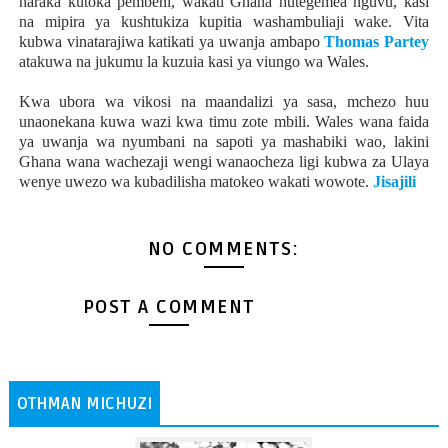
haraka kutoka pembeni, wakati Ghana hutegemea nguvu, kasi
na mipira ya kushtukiza kupitia washambuliaji wake. Vita
kubwa vinatarajiwa katikati ya uwanja ambapo
Thomas Partey
atakuwa na jukumu la kuzuia kasi ya viungo wa Wales.
Kwa ubora wa vikosi na maandalizi ya sasa, mchezo huu
unaonekana kuwa wazi kwa timu zote mbili. Wales wana faida
ya uwanja wa nyumbani na sapoti ya mashabiki wao, lakini
Ghana wana wachezaji wengi wanaocheza ligi kubwa za Ulaya
wenye uwezo wa kubadilisha matokeo wakati wowote.
Jisajili
NO COMMENTS:
POST A COMMENT
OTHMAN MICHUZI