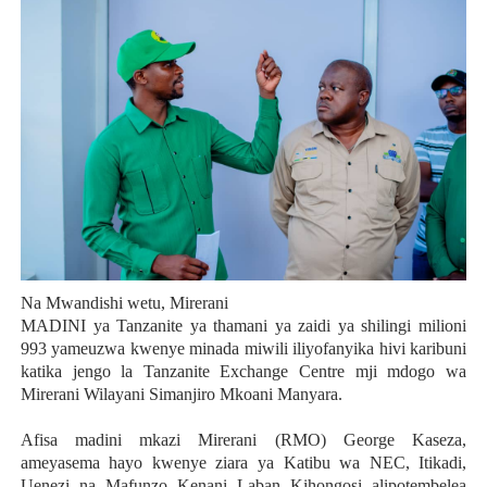
Na Mwandishi wetu, Mirerani
MADINI ya Tanzanite ya thamani ya zaidi ya shilingi milioni
993 yameuzwa kwenye minada miwili iliyofanyika hivi karibuni
katika jengo la Tanzanite Exchange Centre mji mdogo wa
Mirerani Wilayani Simanjiro Mkoani Manyara.
Afisa madini mkazi Mirerani (RMO) George Kaseza,
ameyasema hayo kwenye ziara ya Katibu wa NEC, Itikadi,
Uenezi na Mafunzo Kenani Laban Kihongosi alipotembelea