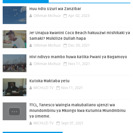
Huu ndio Uzuri wa Zanzibar
Othman Michuzi
Apr 02, 2023
Je! Unajua kwanini Coco Beach hakuuzwi mishikaki ya
Samaki? Msikilize Dullah hapa
Othman Michuzi
Dec 30, 2021
Hivi ndivyo mambo huwa katika Pwani ya Bagamoyo
Othman Michuzi
Nov 11, 2021
Kutoka Maktaba yetu
MICHUZI TV
Nov 11, 2021
TTCL, Tanesco Waingia makubaliano ujenzi wa
miundombinu ya Mkongo kwa Kutumia Miundmbinu
ya Umeme.
MICHUZI TV
Sept 07, 2021