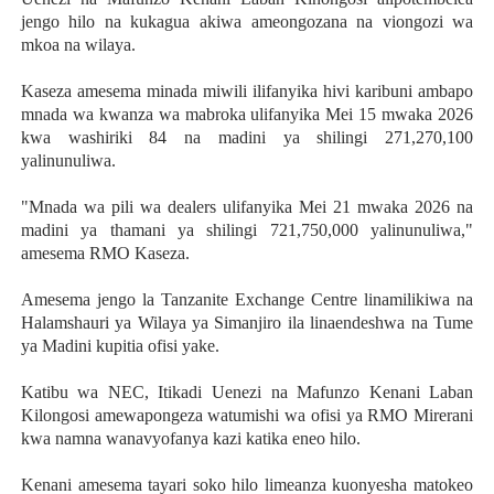
jengo hilo na kukagua akiwa ameongozana na viongozi wa
mkoa na wilaya.
Kaseza amesema minada miwili ilifanyika hivi karibuni ambapo
mnada wa kwanza wa mabroka ulifanyika Mei 15 mwaka 2026
kwa washiriki 84 na madini ya shilingi 271,270,100
yalinunuliwa.
"Mnada wa pili wa dealers ulifanyika Mei 21 mwaka 2026 na
madini ya thamani ya shilingi 721,750,000 yalinunuliwa,"
amesema RMO Kaseza.
Amesema jengo la Tanzanite Exchange Centre linamilikiwa na
Halamshauri ya Wilaya ya Simanjiro ila linaendeshwa na Tume
ya Madini kupitia ofisi yake.
Katibu wa NEC, Itikadi Uenezi na Mafunzo Kenani Laban
Kilongosi amewapongeza watumishi wa ofisi ya RMO Mirerani
kwa namna wanavyofanya kazi katika eneo hilo.
Kenani amesema tayari soko hilo limeanza kuonyesha matokeo