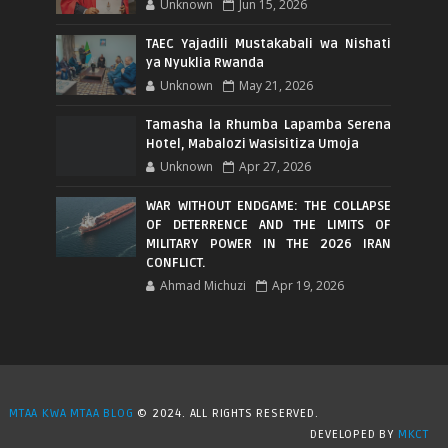
Unknown
Jun 15, 2026
TAEC Yajadili Mustakabali wa Nishati
ya Nyuklia Rwanda
Unknown
May 21, 2026
Tamasha la Rhumba Lapamba Serena
Hotel, Mabalozi Wasisitiza Umoja
Unknown
Apr 27, 2026
WAR WITHOUT ENDGAME: THE COLLAPSE
OF DETERRENCE AND THE LIMITS OF
MILITARY POWER IN THE 2026 IRAN
CONFLICT.
Ahmad Michuzi
Apr 19, 2026
MTAA KWA MTAA BLOG
© 2024. ALL RIGHTS RESERVED.
DEVELOPED BY
MKCT