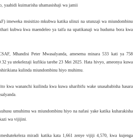
, yaahidi kuimarisha uhamasishaji wa jamii
 imeweka msisitizo mkubwa katika ulinzi na utunzaji wa miundombinu
athari kubwa kwa maendeleo ya taifa na upatikanaji wa huduma bora kwa
CSAF, Mhandisi Peter Mwasalyanda, amesema minara 533 kati ya 758
.32 ya utekelezaji kufikia tarehe 23 Mei 2025. Hata hivyo, ameonya kuwa
shirikiana kulinda miundombinu hiyo muhimu.
to kwa wananchi kuilinda kwa kuwa uharibifu wake unasababisha hasara
salyanda.
uhusu umuhimu wa miundombinu hiyo na nafasi yake katika kuharakisha
zi wa vijijini.
eshatekeleza miradi katika kata 1,661 zenye vijiji 4,570, kwa kujenga