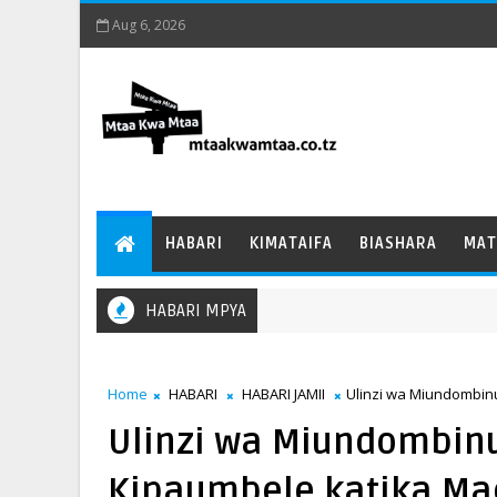
Aug 6, 2026
HABARI
KIMATAIFA
BIASHARA
MAT
HABARI MPYA
Home
HABARI
HABARI JAMII
Ulinzi wa Miundombin
Ulinzi wa Miundombin
Kipaumbele katika Mae