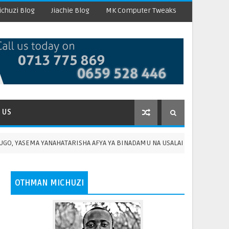
chuzi Blog
Jiachie Blog
MK Computer Tweaks
 US
 YANAHATARISHA AFYA YA BINADAMU NA USALAMA WA CHAKULA
OTHMAN MICHUZI