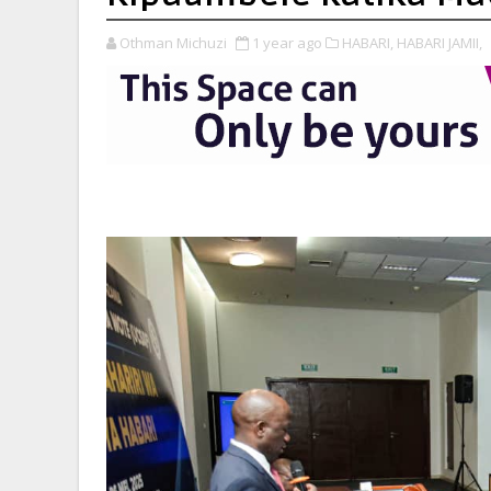
Othman Michuzi
1 year ago
HABARI,
HABARI JAMII,