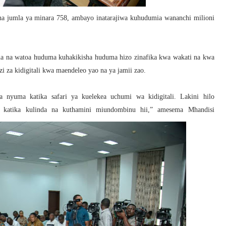
lisha jumla ya minara 758, ambayo inatarajiwa kuhudumia wananchi milioni
na na watoa huduma kuhakikisha huduma hizo zinafika kwa wakati na kwa
i za kidigitali kwa maendeleo yao na ya jamii zao.
 nyuma katika safari ya kuelekea uchumi wa kidigitali. Lakini hilo
 katika kulinda na kuthamini miundombinu hii,” amesema Mhandisi