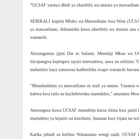
*UCSAF yaonya dhidi ya uharibifu wa minara ya mawasiliano
SERIKALI kupitia Mfuko wa Mawasiliano kwa Wote (UCSAF)
ya mawasiliano, ikibainisha kuwa uharibifu wa minara una 
wananchi.
Akizungumza jijini Dar es Salaam, Mtendaji Mkuu wa U
iliyopangwa kujengwa tayari imewashwa, sawa na asilimia 70
mafanikio haya yanaweza kudhoofika iwapo wananchi hawata
“Miundombinu ya mawasiliano ni mali ya umma. Tunatoa wi
kubwa kwa taifa na kuchelewesha maendeleo,” amesema Mwa
Ameongeza kuwa UCSAF itaendelea kutoa elimu kwa jamii k
maendeleo ya kijamii na kiuchumi, hususan kwa vijana na waka
Katika juhudi za kufikia Watanzania wengi zaidi, UCSAF im