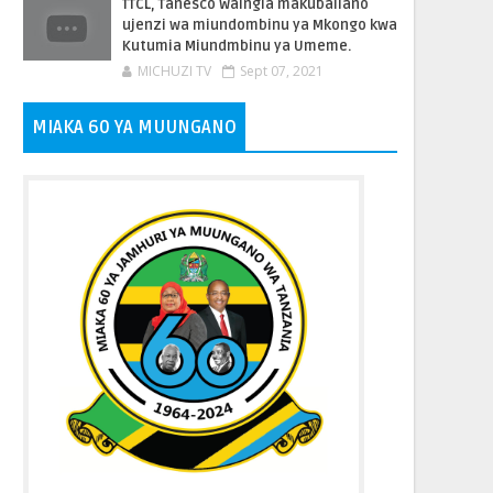
TTCL, Tanesco Waingia makubaliano
ujenzi wa miundombinu ya Mkongo kwa
Kutumia Miundmbinu ya Umeme.
MICHUZI TV
Sept 07, 2021
MIAKA 60 YA MUUNGANO