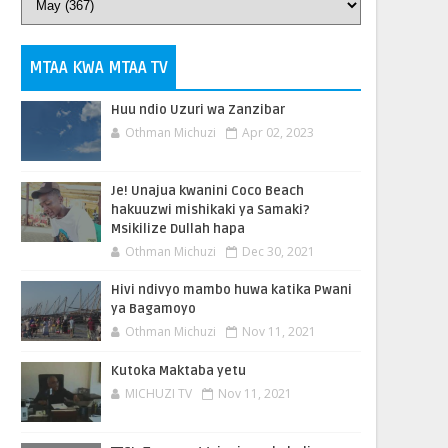
MTAA KWA MTAA TV
Huu ndio Uzuri wa Zanzibar
Othman Michuzi
Apr 02, 2023
Je! Unajua kwanini Coco Beach
hakuuzwi mishikaki ya Samaki?
Msikilize Dullah hapa
Othman Michuzi
Dec 30, 2021
Hivi ndivyo mambo huwa katika Pwani
ya Bagamoyo
Othman Michuzi
Nov 11, 2021
Kutoka Maktaba yetu
MICHUZI TV
Nov 11, 2021