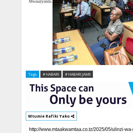
Mwasalyanda.
Tags
# HABARI
# HABARI JAMII
Mtumie Rafiki Yako