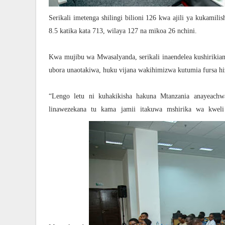
Serikali imetenga shilingi bilioni 126 kwa ajili ya kukami
8.5 katika kata 713, wilaya 127 na mikoa 26 nchini.
Kwa mujibu wa Mwasalyanda, serikali inaendelea kushirikia
ubora unaotakiwa, huku vijana wakihimizwa kutumia fursa hiz
“Lengo letu ni kuhakikisha hakuna Mtanzania anayeachwa
linawezekana tu kama jamii itakuwa mshirika wa kweli