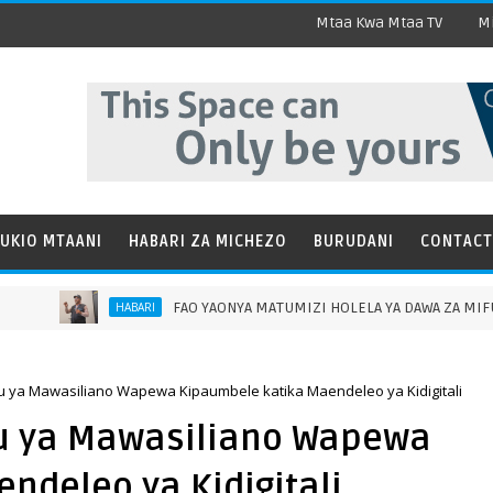
Mtaa Kwa Mtaa TV
Mi
UKIO MTAANI
HABARI ZA MICHEZO
BURUDANI
CONTACT
FAO YAONYA MATUMIZI HOLELA YA DAWA ZA MIFUGO, YASEMA
HABARI
u ya Mawasiliano Wapewa Kipaumbele katika Maendeleo ya Kidigitali
u ya Mawasiliano Wapewa
ndeleo ya Kidigitali