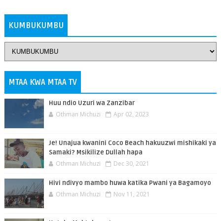
ZAIDI
KUMBUKUMBU
MTAA KWA MTAA TV
Huu ndio Uzuri wa Zanzibar
Othman Michuzi
Apr 02, 2023
Je! Unajua kwanini Coco Beach hakuuzwi mishikaki ya
Samaki? Msikilize Dullah hapa
Othman Michuzi
Dec 30, 2021
Hivi ndivyo mambo huwa katika Pwani ya Bagamoyo
Othman Michuzi
Nov 11, 2021