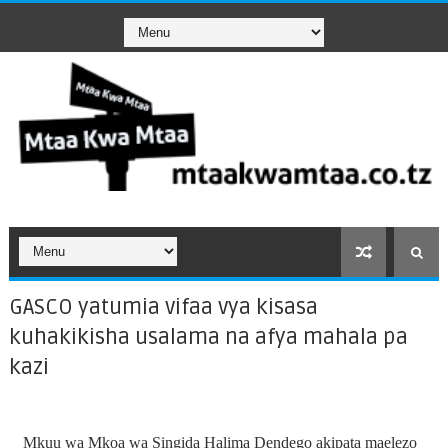
GASCO yatumia vifaa vya kisasa
kuhakikisha usalama na afya mahala pa
kazi
Mkuu wa Mkoa wa Singida Halima Dendego akipata maelezo