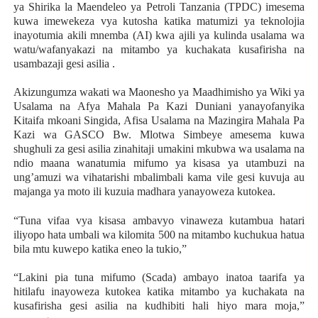
ya Shirika la Maendeleo ya Petroli Tanzania (TPDC) imesema
kuwa imewekeza vya kutosha katika matumizi ya teknolojia
inayotumia akili mnemba (AI) kwa ajili ya kulinda usalama wa
watu/wafanyakazi na mitambo ya kuchakata kusafirisha na
usambazaji gesi asilia .
Akizungumza wakati wa Maonesho ya Maadhimisho ya Wiki ya
Usalama na Afya Mahala Pa Kazi Duniani yanayofanyika
Kitaifa mkoani Singida, Afisa Usalama na Mazingira Mahala Pa
Kazi wa GASCO Bw. Mlotwa Simbeye amesema kuwa
shughuli za gesi asilia zinahitaji umakini mkubwa wa usalama na
ndio maana wanatumia mifumo ya kisasa ya utambuzi na
ung’amuzi wa vihatarishi mbalimbali kama vile gesi kuvuja au
majanga ya moto ili kuzuia madhara yanayoweza kutokea.
“Tuna vifaa vya kisasa ambavyo vinaweza kutambua hatari
iliyopo hata umbali wa kilomita 500 na mitambo kuchukua hatua
bila mtu kuwepo katika eneo la tukio,”
“Lakini pia tuna mifumo (Scada) ambayo inatoa taarifa ya
hitilafu inayoweza kutokea katika mitambo ya kuchakata na
kusafirisha gesi asilia na kudhibiti hali hiyo mara moja,”