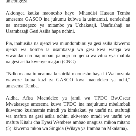
ameongeza.
Akiongea katika maonesho hayo, Mhandisi Hassan Temba
amesema GASCO ina jukumu kubwa la usimamizi, uendeshaji
na matenegezo ya mitambo ya Uchakataji, Usafirishaji na
Usambazaji Gesi Asilia hapa nchini.
Pia, inahusika na ujenzi wa miundombinu ya gesi asilia ikiwemo
ujenzi wa bomba la usambazaji wa gesi kwa wateja wa
viwandani na majumbani pamoja na ujenzi wa vituo vya mafuta
na gesi asilia kwenye magari (CNG)
“Ndio maana tumeamua kushiriki maonesho haya ili Watanzania
waweze kujua kazi za GASCO kwa maendeleo ya nchi,”
amesema Temba.
Aidha, Afisa Maendeleo ya jamii wa TPDC Bw.Oscar
Mwakasege amesema kuwa TPDC ina majukumu mbalimbali
ikiwemo kusimamia miradi ya kimkakati ya utafiti na utafutaji
wa mafuta na gesi asilia nchini ukiwemo mradi wa utafiti wa
mafuta Kitalu cha Eyasi Wembere ambao unagusa mikoa mitano
(5) ikiwemo mkoa wa Singida (Wilaya ya Iramba na Mkalama).