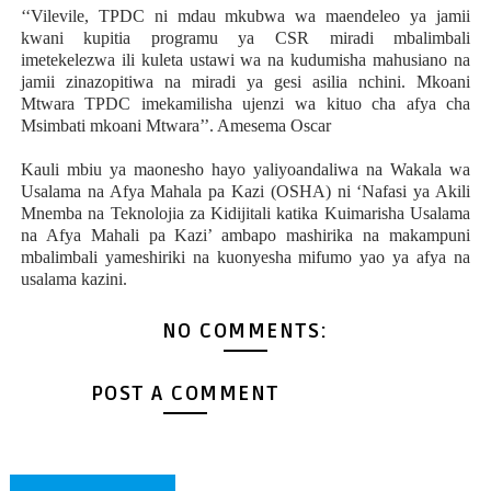
‘‘Vilevile, TPDC ni mdau mkubwa wa maendeleo ya jamii
kwani kupitia programu ya CSR miradi mbalimbali
imetekelezwa ili kuleta ustawi wa na kudumisha mahusiano na
jamii zinazopitiwa na miradi ya gesi asilia nchini. Mkoani
Mtwara TPDC imekamilisha ujenzi wa kituo cha afya cha
Msimbati mkoani Mtwara’’. Amesema Oscar
Kauli mbiu ya maonesho hayo yaliyoandaliwa na Wakala wa
Usalama na Afya Mahala pa Kazi (OSHA) ni ‘Nafasi ya Akili
Mnemba na Teknolojia za Kidijitali katika Kuimarisha Usalama
na Afya Mahali pa Kazi’ ambapo mashirika na makampuni
mbalimbali yameshiriki na kuonyesha mifumo yao ya afya na
usalama kazini.
NO COMMENTS:
POST A COMMENT