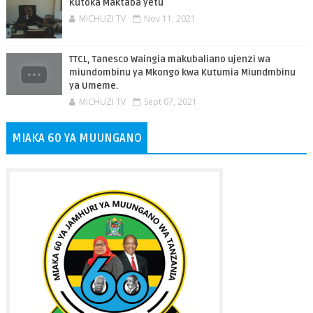
Kutoka Maktaba yetu
MICHUZI TV
Nov 11, 2021
TTCL, Tanesco Waingia makubaliano ujenzi wa
miundombinu ya Mkongo kwa Kutumia Miundmbinu
ya Umeme.
MICHUZI TV
Sept 07, 2021
MIAKA 60 YA MUUNGANO